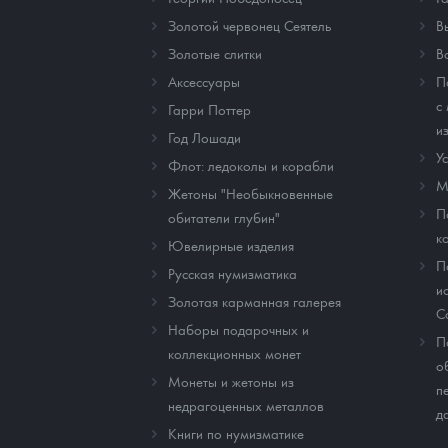
Золотой червонец Сеятель
В
Золотые слитки
В
Аксессуары
П
с
Гарри Поттер
и
Год Лошади
У
Флот: ледоколы и корабли
М
Жетоны "Необыкновенные
П
обитатели глубин"
к
Ювелирные изделия
П
Русская нумизматика
и
Золотая карманная галерея
C
Наборы подарочных и
П
коллекционных монет
о
Монеты и жетоны из
п
недрагоценных металлов
д
Книги по нумизматике