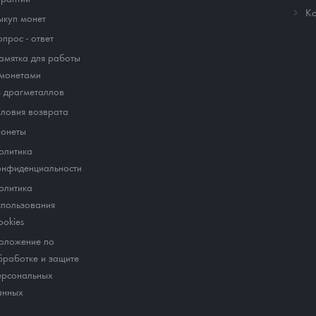
Ко
ыкуп монет
опрос - ответ
амятка для работы
 монетами
з драгметаллов
словия возврата
онеты
олитика
онфиденциальности
олитика
спользования
ookies
оложение по
бработке и защите
ерсональных
анных