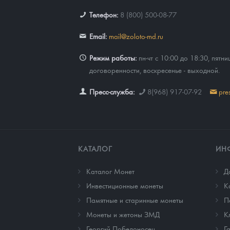
Телефон:
8 (800) 500-08-77
Наборы подарочных и коллекционных монет
Email:
mail@zoloto-md.ru
Монеты и жетоны из недрагоценных металлов
Режим работы:
пн-чт с 10:00 до 18:30, пятни
Книги по нумизматике
договоренности, воскресенье - выходной.
Пресс-служба:
8(968) 917-07-92
pre
КАТАЛОГ
ИН
Каталог Монет
Д
Инвестиционные монеты
К
Памятные и старинные монеты
П
Монеты и жетоны ЗМД
К
Георгий Победоносец
Г