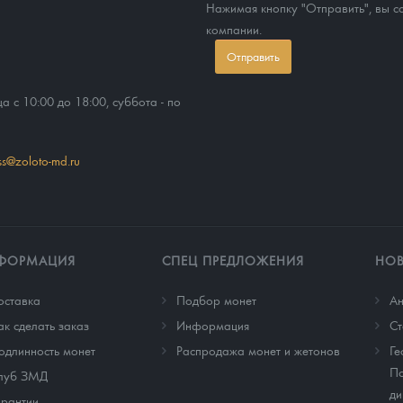
Нажимая кнопку "Отправить", вы 
компании.
Отправить
ца с 10:00 до 18:00, суббота - по
ss@zoloto-md.ru
ФОРМАЦИЯ
СПЕЦ ПРЕДЛОЖЕНИЯ
НО
оставка
Подбор монет
Ан
ак сделать заказ
Информация
Cт
одлинность монет
Распродажа монет и жетонов
Ге
По
луб ЗМД
ди
арантии