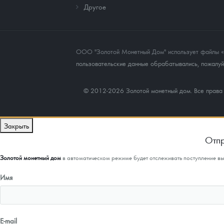
Другое
ООО "Золотой Монетный Дом" использует файлы «co
пользовательские данные обрабатывались, пожалуйс
© 2012-2026 Золотой монетный дом. Все прав
Закрыть
Отпр
Золотой монетный дом
в автоматическом режиме будет отслеживать поступление в
Имя
E-mail