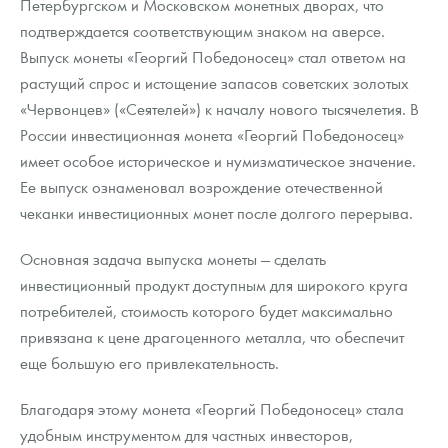
Петербургском и Московском монетных дворах, что
Русская нумизматика
подтверждается соответствующим знаком на аверсе.
Золотая карманная галерея
Выпуск монеты «Георгий Победоносец» стал ответом на
растущий спрос и истощение запасов советских золотых
Наборы подарочных и коллекционных монет
«Червонцев» («Сеятелей») к началу нового тысячелетия. В
России инвестиционная монета «Георгий Победоносец»
Монеты и жетоны из недрагоценных металлов
имеет особое историческое и нумизматическое значение.
Книги по нумизматике
Ее выпуск ознаменовал возрождение отечественной
чеканки инвестиционных монет после долгого перерыва.
Основная задача выпуска монеты — сделать
инвестиционный продукт доступным для широкого круга
потребителей, стоимость которого будет максимально
привязана к цене драгоценного металла, что обеспечит
еще большую его привлекательность.
Благодаря этому монета «Георгий Победоносец» стала
удобным инструментом для частных инвесторов,