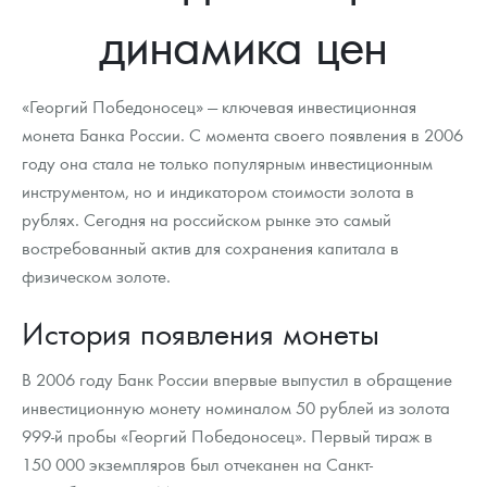
Новости
Монеты и жетоны ЗМД
Клуб ЗМД
Подбор монет
Иностранные
Памятные монеты России и СССР
динамика цен
Котировки
Георгий Победоносец
Гарантии
Информация
Аналитика и события
Монеты стран мира после 1950г
Монеты Царской России
«Георгий Победоносец» — ключевая инвестиционная
Контакты
Золотой червонец Сеятель
Выкуп монет
Распродажа монет и жетонов
Cтатьи
Курс золота и серебра
Итоги 2025 года. Прогноз курсов золота, серебра, платины на
2026 год
монета Банка России. С момента своего появления в 2006
году она стала не только популярным инвестиционным
О нас
Золотые слитки
Вопрос - ответ
Георгий Победоносец - динамика цен
Лом выкуп
Выкуп серебряных монет
инструментом, но и индикатором стоимости золота в
Аксессуары
Памятка для работы с монетами из драгметаллов
Скупка слитков
Наши преимущества
рублях. Сегодня на российском рынке это самый
востребованный актив для сохранения капитала в
Гарри Поттер
Условия возврата
Письмо директору
физическом золоте.
Год Лошади
Монеты
Пресс-служба
История появления монеты
Флот: ледоколы и корабли
Политика конфиденциальности
В 2006 году Банк России впервые выпустил в обращение
Жетоны "Необыкновенные обитатели глубин"
Политика использования Cookies
инвестиционную монету номиналом 50 рублей из золота
999-й пробы «Георгий Победоносец». Первый тираж в
Ювелирные изделия
Положение по обработке и защите персональных данных
150 000 экземпляров был отчеканен на Санкт-