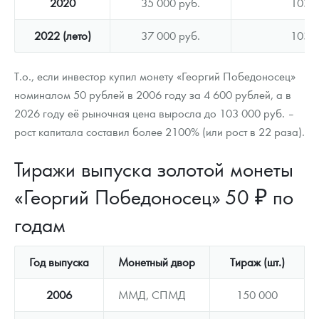
2020
35 000 руб.
103 0
2022 (лето)
37 000 руб.
103 0
Т.о., если инвестор купил монету «Георгий Победоносец»
номиналом 50 рублей в 2006 году за 4 600 рублей, а в
2026 году её рыночная цена выросла до 103 000 руб. –
рост капитала составил более 2100% (или рост в 22 раза).
Тиражи выпуска золотой монеты
«Георгий Победоносец» 50 ₽ по
годам
Год выпуска
Монетный двор
Тираж (шт.)
2006
ММД, СПМД
150 000