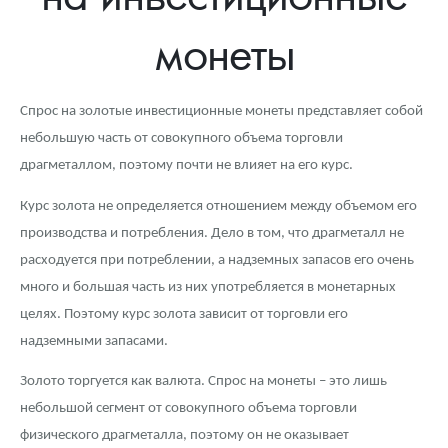
Новости
Монеты и жетоны ЗМД
Клуб ЗМД
Подбор монет
Иностранные
Памятные монеты России и СССР
монеты
Котировки
Георгий Победоносец
Гарантии
Информация
Аналитика и события
Монеты стран мира после 1950г
Монеты Царской России
Контакты
Золотой червонец Сеятель
Выкуп монет
Распродажа монет и жетонов
Cтатьи
Курс золота и серебра
Итоги 2025 года. Прогноз курсов золота, серебра, платины на
Спрос на золотые инвестиционные монеты представляет собой
2026 год
небольшую часть от совокупного объема торговли
О нас
Золотые слитки
Вопрос - ответ
Георгий Победоносец - динамика цен
Лом выкуп
Выкуп серебряных монет
драгметаллом, поэтому почти не влияет на его курс.
Аксессуары
Памятка для работы с монетами из драгметаллов
Скупка слитков
Наши преимущества
Курс золота не определяется отношением между объемом его
производства и потребления. Дело в том, что драгметалл не
Гарри Поттер
Условия возврата
Письмо директору
расходуется при потреблении, а надземных запасов его очень
Год Лошади
Монеты
Пресс-служба
много и большая часть из них употребляется в монетарных
целях. Поэтому курс золота зависит от торговли его
Флот: ледоколы и корабли
Политика конфиденциальности
надземными запасами.
Жетоны "Необыкновенные обитатели глубин"
Политика использования Cookies
Золото торгуется как валюта. Спрос на монеты – это лишь
небольшой сегмент от совокупного объема торговли
Ювелирные изделия
Положение по обработке и защите персональных данных
физического драгметалла, поэтому он не оказывает