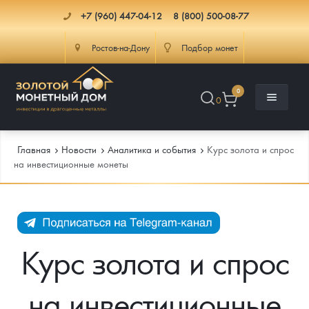
+7 (960) 447-04-12
8 (800) 500-08-77
Ростов-на-Дону
Подбор монет
0
0
Главная
Новости
Аналитика и события
Курс золота и спрос
на инвестиционные монеты
Каталог
Инфо
Каталог Монет
Курс золота и спрос
Доставка
Инвестиционные монеты
Как сделать заказ
на инвестиционные
Услуги
Памятные и старинные монеты
Подлинность монет
Монеты Россия и СССР