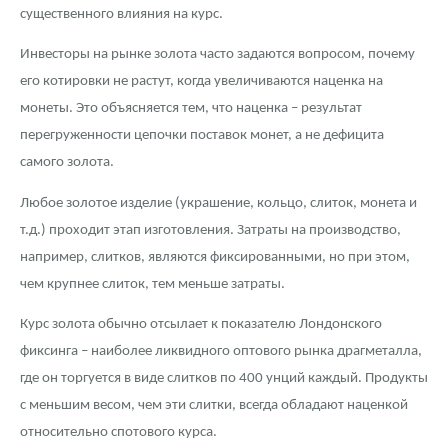
Русская нумизматика
существенного влияния на курс.
Золотая карманная галерея
Инвесторы на рынке золота часто задаются вопросом, почему
его котировки не растут, когда увеличиваются наценка на
Наборы подарочных и коллекционных монет
монеты. Это объясняется тем, что наценка – результат
перегруженности цепочки поставок монет, а не дефицита
Монеты и жетоны из недрагоценных металлов
самого золота.
Книги по нумизматике
Любое золотое изделие (украшение, кольцо, слиток, монета и
т.д.) проходит этап изготовления. Затраты на производство,
например, слитков, являются фиксированными, но при этом,
чем крупнее слиток, тем меньше затраты.
Курс золота обычно отсылает к показателю Лондонского
фиксинга – наиболее ликвидного оптового рынка драгметалла,
где он торгуется в виде слитков по 400 унций каждый. Продукты
с меньшим весом, чем эти слитки, всегда обладают наценкой
относительно спотового курса.