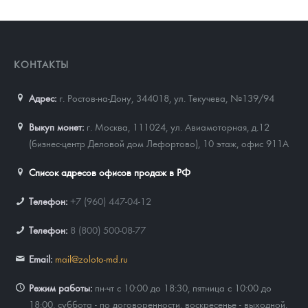
КОНТАКТЫ
Адрес:
г. Ростов-на-Дону, 344018
,
ул. Текучева, №139/94
Выкуп монет:
г. Москва, 111024, ул. Авиамоторная, д.12
(бизнес-центр Деловой дом Лефортово), 10 этаж, офис 911А
Список адресов офисов продаж в РФ
Телефон:
+7 (960) 447-04-12
Телефон:
8 (800) 500-08-77
Email:
mail@zoloto-md.ru
Режим работы:
пн-чт с 10:00 до 18:30, пятница с 10:00 до
18:00, суббота - по договоренности, воскресенье - выходной.