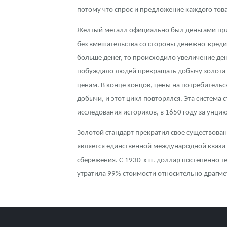
потому что спрос и предложение каждого това
Контакты
Золотой червонец Сеятель
Выкуп монет
Распродажа монет и жетонов
Cтатьи
Курс золота и серебра
Итоги 2025 года. Прогноз курсов золота, сереб
Желтый металл официально был деньгами при 
О нас
Золотые слитки
Вопрос - ответ
Георгий Победоносец - динамика цен
Лом выкуп
Выкуп серебряных монет
без вмешательства со стороны денежно-креди
больше денег, то происходило увеличение ден
Аксессуары
Памятка для работы с монетами из драгметаллов
Скупка слитков
Наши преимущества
побуждало людей прекращать добычу золота 
ценам. В конце концов, цены на потребитель
Гарри Поттер
Условия возврата
Письмо директору
добычи, и этот цикл повторялся. Эта система
Год Лошади
Монеты
Пресс-служба
исследования историков, в 1650 году за унци
Флот: ледоколы и корабли
Политика конфиденциальности
Золотой стандарт прекратил свое существован
является единственной международной квази-
Жетоны "Необыкновенные обитатели глубин"
Политика использования Cookies
сбережения. С 1930-х гг. доллар постепенно 
утратила 99% стоимости относительно драгме
Ювелирные изделия
Положение по обработке и защите персональных 
Русская нумизматика
Золотая карманная галерея