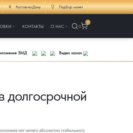
Ростов-на-Дону
Подбор монет
0
РОВКИ
КОНТАКТЫ
О НАС
0
риложение ЗМД
Видео канал
в долгосрочной
кономике нет ничего абсолютно стабильного,