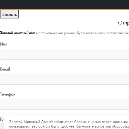
Закрыть
Отпр
Золотой монетный дом
в автоматическом режиме будет отслеживать поступление в
Имя
E-mail
Телефон
Город
Золотой Монетный Дом обрабатывает Cookies с целью персонализации 
пользоваться веб-сайтом было удобнее. Вы можете запретить обработку