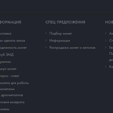
ФОРМАЦИЯ
СПЕЦ ПРЕДЛОЖЕНИЯ
НО
оставка
Подбор монет
Ан
ак сделать заказ
Информация
Cт
одлинность монет
Распродажа монет и жетонов
Ге
По
луб ЗМД
ди
арантии
Ко
ыкуп монет
опрос - ответ
амятка для работы
 монетами
з драгметаллов
словия возврата
онеты