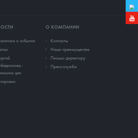
ВОСТИ
О КОМПАНИИ
алитика и события
Контакты
атьи
Наши преимущества
оргий
Письмо директору
бедоносец -
Пресс-служба
намика цен
тировки