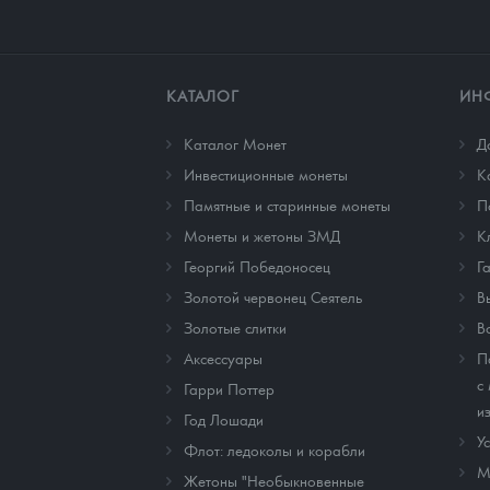
КАТАЛОГ
ИН
Каталог Монет
Д
Инвестиционные монеты
К
Памятные и старинные монеты
П
Монеты и жетоны ЗМД
К
Георгий Победоносец
Г
Золотой червонец Сеятель
В
Золотые слитки
В
Аксессуары
П
с
Гарри Поттер
и
Год Лошади
У
Флот: ледоколы и корабли
М
Жетоны "Необыкновенные