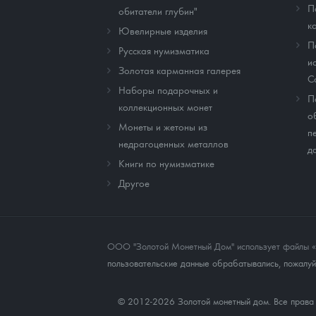
П
обитатели глубин"
к
Ювелирные изделия
П
Русская нумизматика
и
Золотая карманная галерея
C
Наборы подарочных и
П
коллекционных монет
о
Монеты и жетоны из
п
недрагоценных металлов
д
Книги по нумизматике
Другое
ООО "Золотой Монетный Дом" использует файлы «co
пользовательские данные обрабатывались, пожалуйс
© 2012-2026 Золотой монетный дом. Все прав