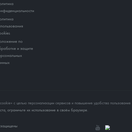
олитика
онфиденциальности
олитика
спользования
ookies
оложение по
бработке и защите
ерсональных
анных
okie» с целью персонализации сервисов и повышения удобства пользования 
та, ограничьте их использование в своём браузере.
а защищены