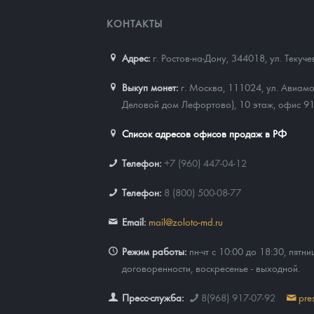
КОНТАКТЫ
Наборы подарочных и коллекционных монет
Монеты и жетоны из недрагоценных металлов
Адрес:
г. Ростов-на-Дону, 344018
,
ул. Текуч
Книги по нумизматике
Выкуп монет:
г. Москва, 111024, ул. Авиамо
Деловой дом Лефортово), 10 этаж, офис 9
Список адресов офисов продаж в РФ
Телефон:
+7 (960) 447-04-12
Телефон:
8 (800) 500-08-77
Email:
mail@zoloto-md.ru
Режим работы:
пн-чт с 10:00 до 18:30, пятни
договоренности, воскресенье - выходной.
Пресс-служба:
8(968) 917-07-92
pre