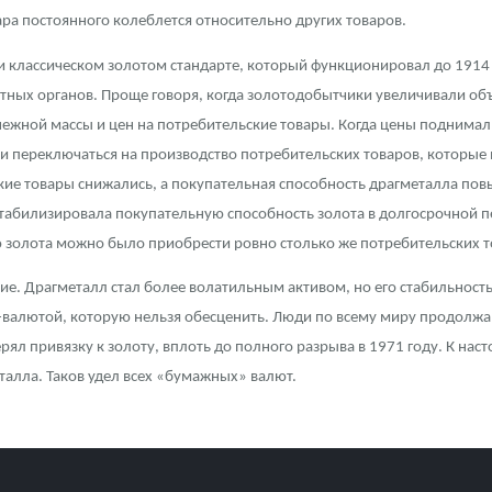
ра постоянного колеблется относительно других товаров.
ра, платины на 2026 год
классическом золотом стандарте, который функционировал до 1914 г
тных органов. Проще говоря, когда золотодобытчики увеличивали объ
ежной массы и цен на потребительские товары. Когда цены поднимали
и переключаться на производство потребительских товаров, которы
ские товары снижались, а покупательная способность драгметалла по
 стабилизировала покупательную способность золота в долгосрочной 
ю золота можно было приобрести ровно столько же потребительских тов
ие. Драгметалл стал более волатильным активом, но его стабильность
валютой, которую нельзя обесценить. Люди по всему миру продолжаю
терял привязку к золоту, вплоть до полного разрыва в 1971 году. К н
талла. Таков удел всех «бумажных» валют.
данных