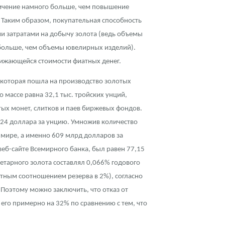
величение намного больше, чем повышение
. Таким образом, покупательная способность
ими затратами на добычу золота (ведь объемы
о больше, чем объемы ювелирных изделий).
нижающейся стоимости фиатных денег.
 которая пошла на производство золотых
о массе равна 32,1 тыс. тройских унций,
тых монет, слитков и паев биржевых фондов.
1224 доллара за унцию. Умножив количество
 мире, а именно 609 млрд долларов за
веб-сайте Всемирного банка, был равен 77,15
етарного золота составлял 0,066% годового
ятным соотношением резерва в 2%), согласно
Поэтому можно заключить, что отказ от
его примерно на 32% по сравнению с тем, что