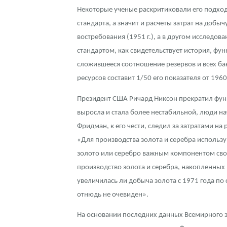
Некоторые ученые раскритиковали его подход
Контакты
Золотой червонец Сеятель
Выкуп монет
Распродажа монет и жетонов
Cтатьи
Курс золота и серебра
Итоги 2025 года. Прогноз курсов золота, сереб
стандарта, а значит и расчеты затрат на до
востребования (1951 г.), а в другом исследова
О нас
Золотые слитки
Вопрос - ответ
Георгий Победоносец - динамика цен
Лом выкуп
Выкуп серебряных монет
стандартом, как свидетельствует история, ф
сложившееся соотношение резервов и всех бан
Аксессуары
Памятка для работы с монетами из драгметаллов
Скупка слитков
Наши преимущества
ресурсов составит 1/50 его показателя от 196
Гарри Поттер
Условия возврата
Письмо директору
Президент США Ричард Никсон прекратил функ
Год Лошади
Монеты
Пресс-служба
выросла и стала более нестабильной, люди н
Фридман, к его чести, следил за затратами на
Флот: ледоколы и корабли
Политика конфиденциальности
«Для производства золота и серебра использ
золото или серебро важным компонентом свои
Жетоны "Необыкновенные обитатели глубин"
Политика использования Cookies
производство золота и серебра, накопленных 
Ювелирные изделия
Положение по обработке и защите персональных 
увеличилась ли добыча золота с 1971 года по
отнюдь не очевиден».
Русская нумизматика
На основании последних данных Всемирного зо
Золотая карманная галерея