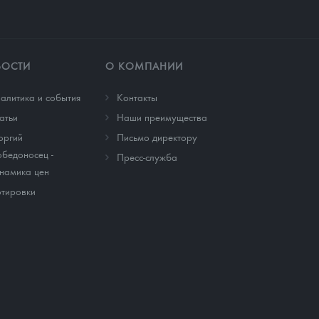
ВОСТИ
О КОМПАНИИ
алитика и события
Контакты
атьи
Наши преимущества
оргий
Письмо директору
бедоносец -
Пресс-служба
намика цен
тировки