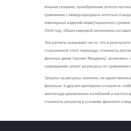
Иными словами, приобретение золота частным
сравнению с международным золотым стандар
ювелирных изделий инвестиционного уровня д
2020 год, объем мировой экономики составит 
Эти расчеты указывают на то, что в результа
сторонников этого перехода, стоимость ресур
фиатных денег (проект Фридман), возможно, н
сокращению затрат на ресурсы по сравнению с
Затраты на ресурсы, конечно, не единственны
фиатным. К другим критериям относятся: ста
амплитуда циклических колебаний и частота в
стоимость ресурсов в условиях фиатного стан