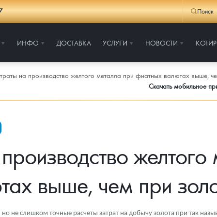
7
Поиск
ИНФО
ДОСТАВКА
УСЛУГИ
НОВОСТИ
КОТИ
траты на производство желтого металла при фиатных валютах выше, че
Скачать мобильное п
 производство желтого 
ах выше, чем при зол
о не слишком точные расчеты затрат на добычу золота при так назы