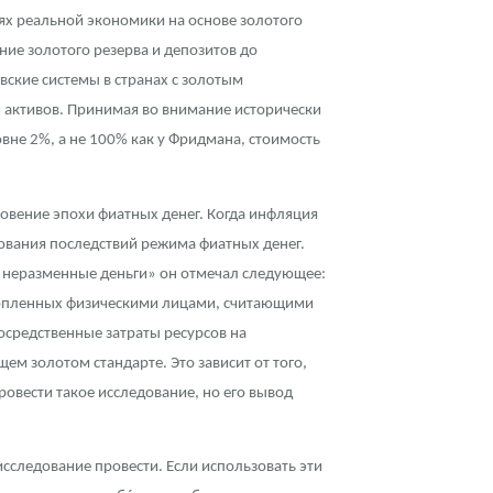
ях реальной экономики на основе золотого
ие золотого резерва и депозитов до
овские системы в странах с золотым
 активов. Принимая во внимание исторически
вне 2%, а не 100% как у Фридмана, стоимость
овение эпохи фиатных денег. Когда инфляция
ования последствий режима фиатных денег.
 на неразменные деньги» он отмечал следующее:
акопленных физическими лицами, считающими
осредственные затраты ресурсов на
ем золотом стандарте. Это зависит от того,
овести такое исследование, но его вывод
сследование провести. Если использовать эти