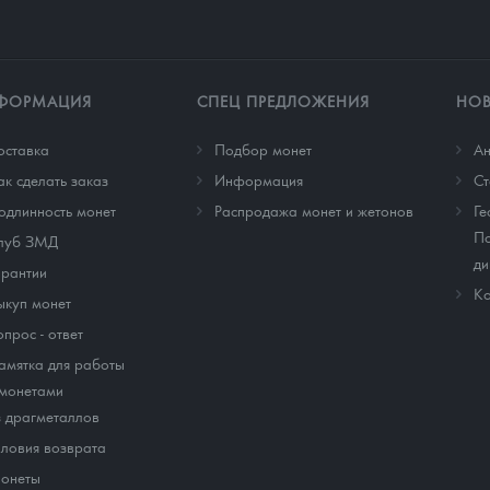
ФОРМАЦИЯ
СПЕЦ ПРЕДЛОЖЕНИЯ
НО
оставка
Подбор монет
Ан
ак сделать заказ
Информация
Cт
одлинность монет
Распродажа монет и жетонов
Ге
По
луб ЗМД
ди
арантии
Ко
ыкуп монет
опрос - ответ
амятка для работы
 монетами
з драгметаллов
словия возврата
онеты