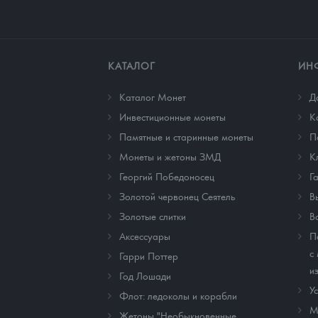
КАТАЛОГ
ИН
Каталог Монет
Д
Инвестиционные монеты
К
Памятные и старинные монеты
П
Монеты и жетоны ЗМД
К
Георгий Победоносец
Г
Золотой червонец Сеятель
В
Золотые слитки
В
Аксессуары
П
с
Гарри Поттер
и
Год Лошади
У
Флот: ледоколы и корабли
М
Жетоны "Необыкновенные