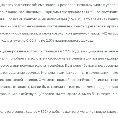
 за преувеличение объема золотых резервов, используемого в услови
ра, платины на 2026 год
бычу оказались завышенными. Фридман предполагал 100%-ное соотношен
нии – со всеми банковскими депозитами (1960 г.), в то время как банк
ункционировали с небольшим соотношением золотых резервов и других
ковских обязательств, а также совокупной денежной массы М2 на уро
0 года, а именно 0,05%, а не 2,5% национального дохода.
ционирование золотого стандарта в 1971 году, инициировав возникн
ачали приобретать золотые и серебряные монеты и слитки для хеджир
 ресурсы при покупке золота и серебра. В заметке «Затраты ресурсов
уются реальные ресурсы. Монеты и слитки хранятся в коллекциях, н
х портфелей активов. С момента краха Бреттон-Вудской системы неп
в частных запасах, могли быть такими же или выше, чем при действующ
данных
 сравнению с действующим золотым стандартом. Было бы интересно пр
лотого совета (далее – ВЗС) о добыче желтого металла можно такое и