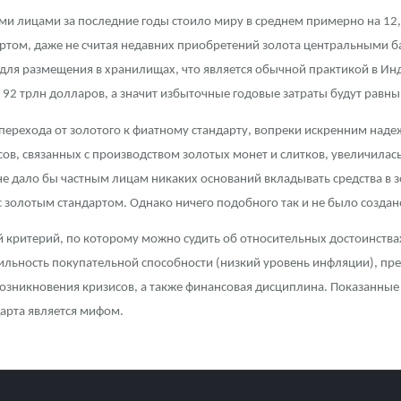
и лицами за последние годы стоило миру в среднем примерно на 12
том, даже не считая недавних приобретений золота центральными б
ля размещения в хранилищах, что является обычной практикой в Инди
92 трлн долларов, а значит избыточные годовые затраты будут равны 
те перехода от золотого к фиатному стандарту, вопреки искренним на
сов, связанных с производством золотых монет и слитков, увеличила
е дало бы частным лицам никаких оснований вкладывать средства в з
 золотым стандартом. Однако ничего подобного так и не было создан
й критерий, по которому можно судить об относительных достоинствах
бильность покупательной способности (низкий уровень инфляции), п
озникновения кризисов, а также финансовая дисциплина. Показанные р
дарта является мифом.