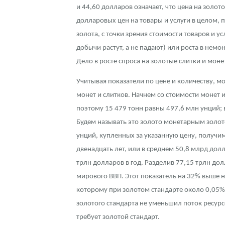
и 44,60 долларов означает, что цена на золот
долларовых цен на товары и услуги в целом, 
золота, с точки зрения стоимости товаров и у
добычи растут, а не падают) или роста в нем
Дело в росте спроса на золотые слитки и мо
Учитывая показатели по цене и количеству, 
монет и слитков. Начнем со стоимости монет и
поэтому 15 479 тонн равны 497,6 млн унций;
Будем называть это золото монетарным золото
унций, купленных за указанную цену, получи
двенадцать лет, или в среднем 50,8 млрд долл
трлн долларов в год. Разделив 77,15 трлн до
мирового ВВП. Этот показатель на 32% выше 
которому при золотом стандарте около 0,05%
золотого стандарта не уменьшил поток ресурс
требует золотой стандарт.