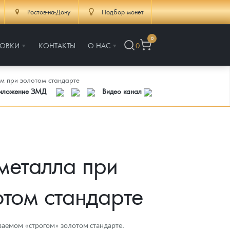
Ростов-на-Дону
Подбор монет
0
РОВКИ
КОНТАКТЫ
О НАС
0
м при золотом стандарте
риложение ЗМД
Видео канал
металла при
отом стандарте
ваемом «строгом» золотом стандарте.