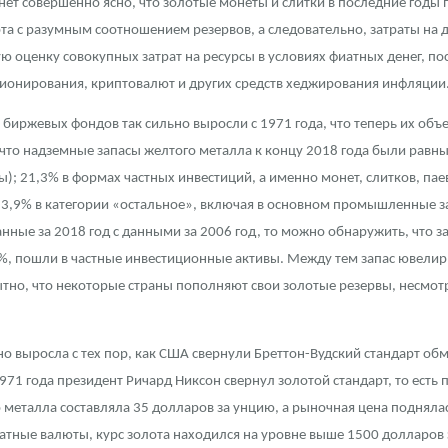
нет совершенно ясно, что золотые монеты и слитки в последние годы
рта с разумным соотношением резервов, а следовательно, затраты на
ю оценку совокупных затрат на ресурсы в условиях фиатных денег, п
ионирования, криптовалют и других средств хеджирования инфляции
в биржевых фондов так сильно выросли с 1971 года, что теперь их об
 что надземные запасы желтого металла к концу 2018 года были равн
); 21,3% в формах частных инвестиций, а именно монет, слитков, паев
 13,9% в категории «остальное», включая в основном промышленные за
данные за 2018 год с данными за 2006 год, то можно обнаружить, что з
,6%, пошли в частные инвестиционные активы. Между тем запас ювелир
ытно, что некоторые страны пополняют свои золотые резервы, несмо
о выросла с тех пор, как США свернули Бреттон-Вудский стандарт обм
1971 года президент Ричард Никсон свернул золотой стандарт, то есть
еталла составляла 35 долларов за унцию, а рыночная цена поднялась
фиатные валюты, курс золота находился на уровне выше 1500 долларо