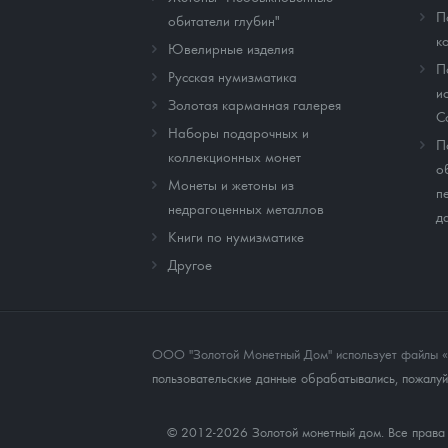
П
обитатели глубин"
к
Ювелирные изделия
П
Русская нумизматика
и
Золотая карманная галерея
C
Наборы подарочных и
П
коллекционных монет
о
Монеты и жетоны из
п
недрагоценных металлов
д
Книги по нумизматике
Другое
ООО "Золотой Монетный Дом" использует файлы «co
пользовательские данные обрабатывались, пожалуйс
© 2012-2026 Золотой монетный дом. Все прав