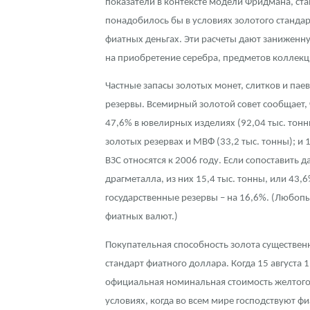
показатели в контексте модели Фридмана, ста
понадобилось бы в условиях золотого станда
Наборы подарочных и коллекционных монет
фиатных деньгах. Эти расчеты дают заниженну
Монеты и жетоны из недрагоценных металлов
на приобретение серебра, предметов коллекц
Книги по нумизматике
Частные запасы золотых монет, слитков и пае
резервы. Всемирный золотой совет сообщает,
47,6% в ювелирных изделиях (92,04 тыс. тонны
золотых резервах и МВФ (33,2 тыс. тонны); и
ВЗС относятся к 2006 году. Если сопоставить 
драгметалла, из них 15,4 тыс. тонны, или 43
государственные резервы – на 16,6%. (Любоп
фиатных валют.)
Покупательная способность золота существенн
стандарт фиатного доллара. Когда 15 августа 
официальная номинальная стоимость желтого м
условиях, когда во всем мире господствуют 