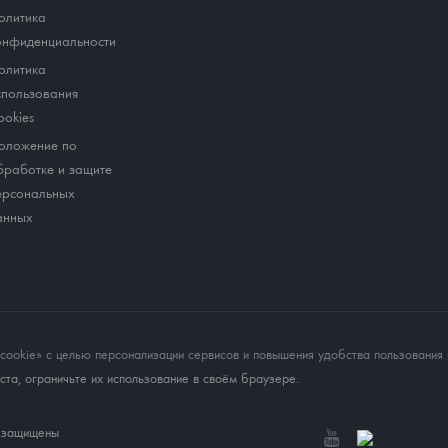
олитика
онфиденциальности
олитика
спользования
ookies
оложение по
бработке и защите
ерсональных
анных
okie» с целью персонализации сервисов и повышения удобства пользования 
та, ограничьте их использование в своём браузере.
а защищены