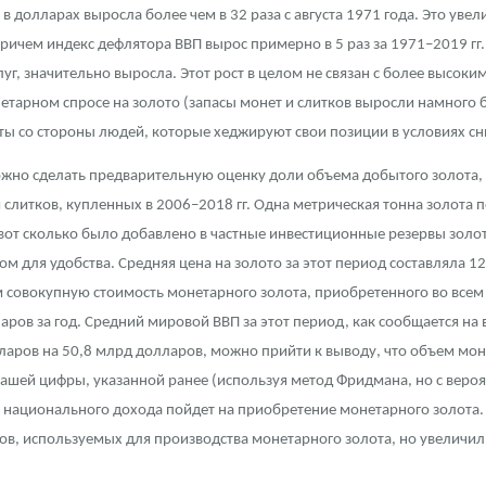
о в долларах выросла более чем в 32 раза с августа 1971 года. Это у
причем индекс дефлятора ВВП вырос примерно в 5 раз за 1971–2019 гг
слуг, значительно выросла. Этот рост в целом не связан с более высок
онетарном спросе на золото (запасы монет и слитков выросли намног
неты со стороны людей, которые хеджируют свои позиции в условиях с
можно сделать предварительную оценку доли объема добытого золота,
 слитков, купленных в 2006–2018 гг. Одна метрическая тонна золота п
 вот сколько было добавлено в частные инвестиционные резервы золо
м для удобства. Средняя цена на золото за этот период составляла 
м совокупную стоимость монетарного золота, приобретенного во всем
аров за год. Средний мировой ВВП за этот период, как сообщается на 
лларов на 50,8 млрд долларов, можно прийти к выводу, что объем мон
нашей цифры, указанной ранее (используя метод Фридмана, но с веро
 национального дохода пойдет на приобретение монетарного золота. 
ов, используемых для производства монетарного золота, но увеличил 