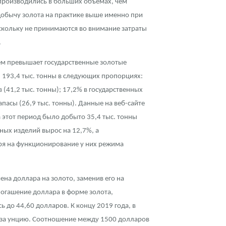
 производились в бóльших объемах, чем
 добычу золота на практике выше именно при
оскольку не принимаются во внимание затраты
.
ъем превышает государственные золотые
ы 193,4 тыс. тонны в следующих пропорциях:
 (41,2 тыс. тонны); 17,2% в государственных
пасы (26,9 тыс. тонны). Данные на веб-сайте
а этот период было добыто 35,4 тыс. тонны
ных изделий вырос на 12,7%, а
тря на функционирование у них режима
ена доллара на золото, заменив его на
 погашение доллара в форме золота,
 до 44,60 долларов. К концу 2019 года, в
в за унцию. Соотношение между 1500 долларов