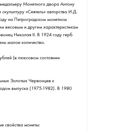
у-медальеру Монетного двора Антону
скульптуру «Сеятель» авторства И.Д.
году на Петроградском монетном
им весовым и другим характеристикам
вонец Николая II. В 1924 году герб
нь малое количество.
рублей (в люксовом состоянии
льных Золотых Червонцев к
годом выпуска (1975-1982). В 1980
е свойства монеты: