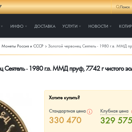
7
Поиск
ИНФО
ДОСТАВКА
УСЛУГИ
НОВОСТИ
КОТИ
Монеты Россия и СССР
Золотой червонец Сеятель - 1980 г.в. ММД пр
 Сеятель - 1980 г.в. ММД пруф, 7.742 г чистого з
Хотите купить?
Стандартная цена
Клубная цена
330 470
329 57