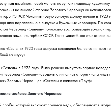
Работу над дизайном новой монеты поручили главному художник
ажения на лицевой стороне Золотого Червонца он использовал 
 герб РСФСР. Чеканить новую золотую монету начали в 1923 
нца шло параллельно с выпуском бумажных червонцев. По сво
лотой Червонец «Сеятель» полностью воспроизводил золотой чер
шено заменить гербом СССР. Таких монет было отчеканено оче
ец «Сеятель» 1923 года выпуска составляет более сотни тысяч 
блей за штуку).
 «Сеятель» в 1975 году. Было решено выпустить партию новоде
й червонец «Сеятель»-новоделы отличались от оригинала лишь 
ысяч Золотых Червонцев «Сеятель» в качестве «Пруф».
ческие свойства Золотого Червонца
й пробы, который включает примеси меди, обеспечивает выгодны