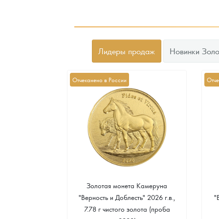
Лидеры продаж
Новинки Золо
Отчеканено в России
Отче
а Острова Св.
Золотая монета Камеруна
рс" 2024 г.в.,
"Верность и Доблесть" 2026 г.в.,
"
еребра (проба
7.78 г чистого золота (проба