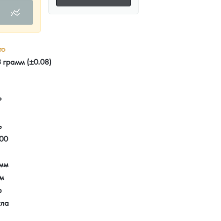
то
 грамм (±0.08)
Р
ь
00
 мм
мм
ф
ула