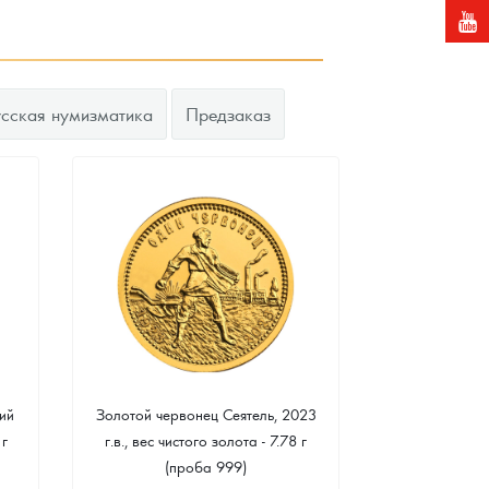
усская нумизматика
Предзаказ
ий
Золотой червонец Сеятель, 2023
Золотая 
 г
г.в., вес чистого золота - 7.78 г
"Филармонике
(проба 999)
г чистого зо