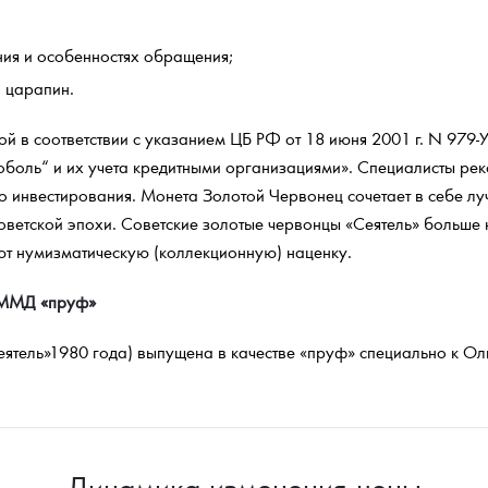
ния и особенностях обращения;
и царапин.
ной в соответствии с указанием ЦБ РФ от 18 июня 2001 г. N 97
оболь“ и их учета кредитными организациями». Специалисты рек
о инвестирования. Монета Золотой Червонец сочетает в себе л
оветской эпохи. Советские золотые червонцы «Сеятель» больше н
т нумизматическую (коллекционную) наценку.
. ММД «пруф»
ятель»1980 года) выпущена в качестве «пруф» специально к Ол
Динамика изменения цены