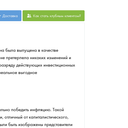
Доставка
Как стать клубным клиентом?
она была выпущена в качестве
 не претерпела никаких изменений и
к разряду действующих инвестиционных
 реальное выгодное
ельно победить инфляцию. Такой
 отличный от капиталистического,
были быть изображены представители