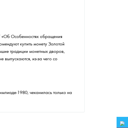
9-У «Об Особенностях обращения
омендуют купить монету Золотой
учшие традиции монетных дворов,
е выпускаются, из-за чего со
импиаде-1980, чеканилась только на