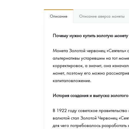
Наборы подарочных и коллекционных монет
Описание
Описание аверса монеты
Монеты и жетоны из недрагоценных металлов
Почему нужно купить золотую монету
Книги по нумизматике
Монета Золотой червонец «Сеятель» с
альтернативы устаревшим на тот моме
корректировок, а значит, она изнача
монет, поэтому его можно рассматрива
капиталовложение.
История создания и выпуска золотого
В 1922 году советское правительство
валютой стал Золотой Червонец «Сеят
для чего потребовалось разработать