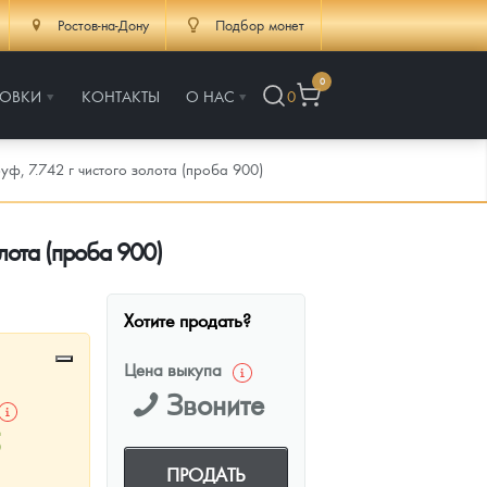
Ростов-на-Дону
Подбор монет
0
РОВКИ
КОНТАКТЫ
О НАС
0
уф, 7.742 г чистого золота (проба 900)
олота (проба 900)
Хотите продать?
Цена выкупа
Звоните
5
ПРОДАТЬ