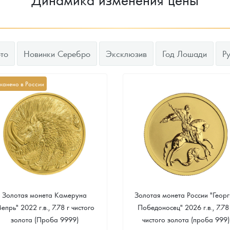
то
Новинки Серебро
Эксклюзив
Год Лошади
Р
канено в России
Золотая монета Камеруна
Золотая монета России "Георг
Вепрь" 2022 г.в., 7.78 г чистого
Победоносец" 2026 г.в., 7.78
золота (Проба 9999)
чистого золота (проба 999)