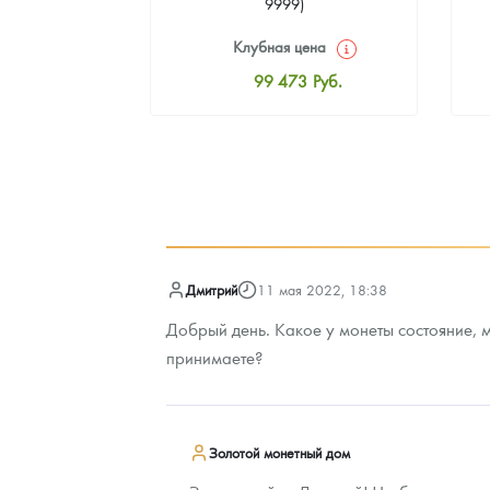
9999)
цена
Клубная цена
9
Руб.
99 473
Руб.
ная цена
Стандартная цена
2
Руб.
99 923
Руб.
ыкупа
Цена выкупа
оните
93 622
Руб.
Дмитрий
11 мая 2022, 18:38
Добрый день. Какое у монеты состояние, 
принимаете?
Золотой монетный дом