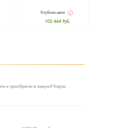
Клубная цена
Клуб
102 444
Руб.
10
Стандартная цена
Стан
102 894
Руб.
10
Цена выкупа
Ц
94 522
Руб.
9
еть и приобрести в живую? Карты