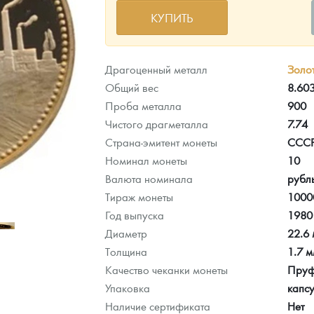
КУПИТЬ
ра, платины на 2026 год
Драгоценный металл
Золо
Общий вес
8.603
Проба металла
900
Чистого драгметалла
7.74
Страна-эмитент монеты
ССС
Номинал монеты
10
Валюта номинала
рубл
Тираж монеты
1000
Год выпуска
1980
Диаметр
22.6
данных
Толщина
1.7 
Качество чеканки монеты
Пру
Упаковка
капс
Наличие сертификата
Нет