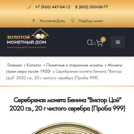
+7 (960) 447-04-12
8 (800) 500-08-77
Ростов-на-Дону
Подбор монет
0
0
Главная
Каталог
Памятные и старинные монеты
Монеты
стран мира после 1950г
Серебряная монета Бенина "Виктор
Цой" 2020 г.в., 20 г чистого серебра (Проба 999)
Каталог
Серебряная монета Бенина "Виктор Цой"
Инфо
Каталог Монет
2020 г.в., 20 г чистого серебра (Проба 999)
Доставка
Инвестиционные монеты
Как сделать заказ
Услуги
Памятные и старинные монеты
Подлинность монет
Монеты Россия и СССР