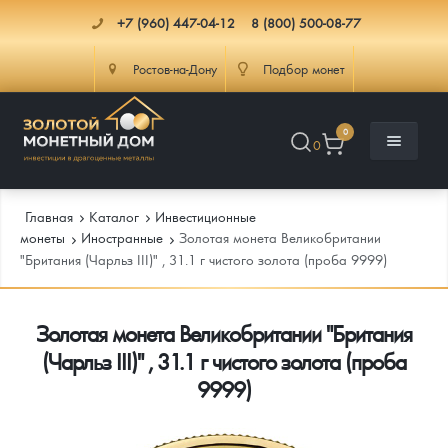
+7 (960) 447-04-12
8 (800) 500-08-77
Ростов-на-Дону
Подбор монет
0
0
Главная
Каталог
Инвестиционные
монеты
Иностранные
Золотая монета Великобритании
"Британия (Чарльз III)" , 31.1 г чистого золота (проба 9999)
Каталог
Золотая монета Великобритании "Британия
Инфо
Каталог Монет
(Чарльз III)" , 31.1 г чистого золота (проба
Доставка
Инвестиционные монеты
Как сделать заказ
9999)
Услуги
Памятные и старинные монеты
Подлинность монет
Монеты Россия и СССР