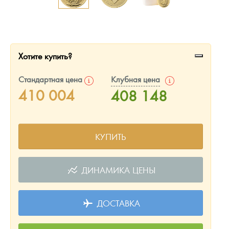
Русская нумизматика
Золотая карманная галерея
Наборы подарочных и коллекционных монет
Хотите купить?
Монеты и жетоны из недрагоценных металлов
Стандартная цена
Клубная цена
410 004
408 148
Книги по нумизматике
КУПИТЬ
ДИНАМИКА ЦЕНЫ
ДОСТАВКА