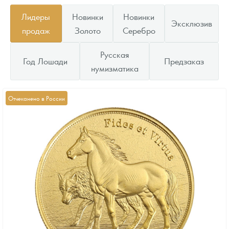
Лидеры
Новинки
Новинки
Эксклюзив
продаж
Золото
Серебро
Русская
Год Лошади
Предзаказ
нумизматика
Отчеканено в России