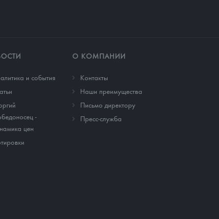
ВОСТИ
О КОМПАНИИ
алитика и события
Контакты
атьи
Наши преимущества
оргий
Письмо директору
бедоносец -
Пресс-служба
намика цен
тировки