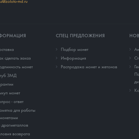
ss@zoloto-md.ru
ФОРМАЦИЯ
СПЕЦ ПРЕДЛОЖЕНИЯ
НО
оставка
Подбор монет
Ан
ак сделать заказ
Информация
Cт
одлинность монет
Распродажа монет и жетонов
Ге
По
луб ЗМД
ди
арантии
Ко
ыкуп монет
опрос - ответ
амятка для работы
 монетами
з драгметаллов
словия возврата