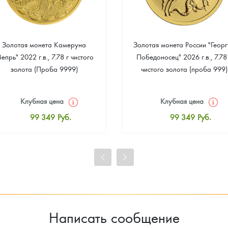
Золотая монета Камеруна
Золотая монета России "Георг
Вепрь" 2022 г.в., 7.78 г чистого
Победоносец" 2026 г.в., 7.78
золота (Проба 9999)
чистого золота (проба 999)
Клубная цена
Клубная цена
99 349
Руб.
99 349
Руб.
Стандартная цена
Стандартная цена
99 814
Руб.
99 814
Руб.
Цена выкупа
Цена выкупа
93 023
Руб.
93 953
Руб.
Написать сообщение