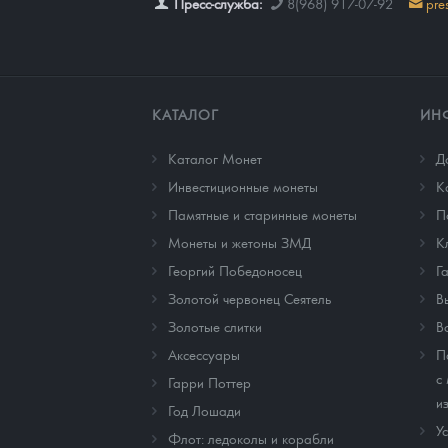
Пресс-служба:
8(968) 917-07-92
pre
КАТАЛОГ
ИН
Каталог Монет
Д
Инвестиционные монеты
К
Памятные и старинные монеты
П
Монеты и жетоны ЗМД
К
Георгий Победоносец
Г
Золотой червонец Сеятель
В
Золотые слитки
В
Аксессуары
П
с
Гарри Поттер
и
Год Лошади
У
Флот: ледоколы и корабли