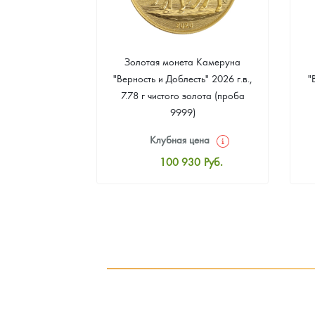
а Острова Св.
Золотая монета Камеруна
рс" 2024 г.в.,
"Верность и Доблесть" 2026 г.в.,
"
еребра (проба
7.78 г чистого золота (проба
9999)
цена
Клубная цена
8
Руб.
100 930
Руб.
ная цена
Стандартная цена
3
Руб.
101 860
Руб.
ыкупа
Цена выкупа
оните
93 023
Руб.