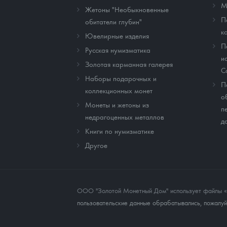
М
Жетоны "Необыкновенные
П
обитатели глубин"
к
Ювелирные изделия
П
Русская нумизматика
и
Золотая карманная галерея
C
Наборы подарочных и
П
коллекционных монет
о
Монеты и жетоны из
п
недрагоценных металлов
д
Книги по нумизматике
Другое
ООО "Золотой Монетный Дом" использует файлы «co
пользовательские данные обрабатывались, пожалуйс