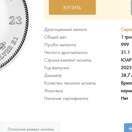
КУПИТЬ
ра, платины на 2026 год
Драгоценный металл
Сере
Общий вес
1 тро
Проба металла
999
Чистого драгметалла
31.1
Страна-эмитент монеты
ЮАР
Год выпуска
2023
Диаметр
38.7
Качество чеканки монеты
Брил
Упаковка
карм
Наличие сертификата
Нет
данных
Описание реверс монеты