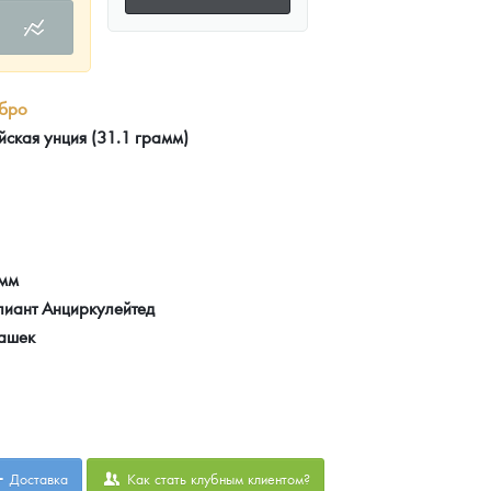
бро
йская унция (31.1 грамм)
 мм
лиант Анциркулейтед
ашек
Доставка
Как стать клубным клиентом?