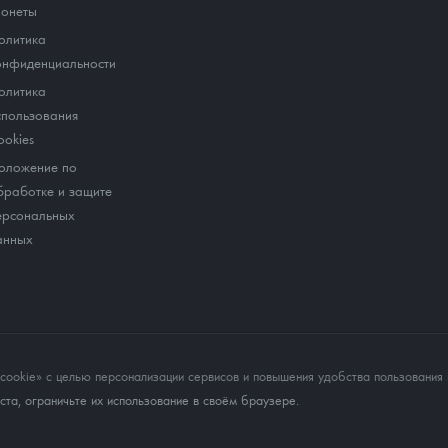
онеты
олитика
онфиденциальности
олитика
спользования
ookies
оложение по
бработке и защите
ерсональных
анных
okie» с целью персонализации сервисов и повышения удобства пользования 
та, ограничьте их использование в своём браузере.