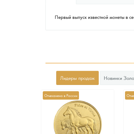
Наборы подарочных и коллекционных монет
Первый выпуск известной монеты в се
Монеты и жетоны из недрагоценных металлов
Книги по нумизматике
Лидеры продаж
Новинки Золо
Отчеканено в России
Отче