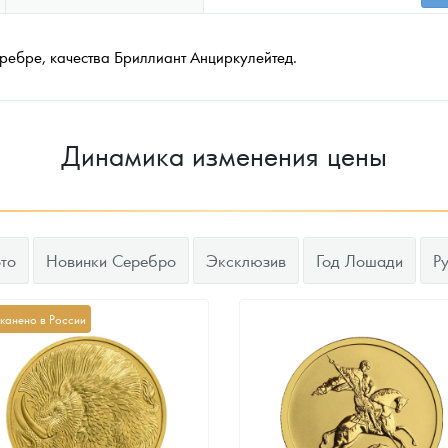
ребре, качества Бриллиант Анциркулейтед.
Динамика изменения цены
то
Новинки Серебро
Эксклюзив
Год Лошади
Р
канено в России