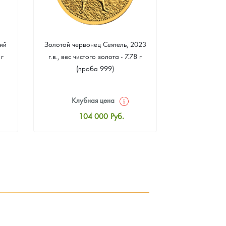
ий
Золотой червонец Сеятель, 2023
Золотая 
 г
г.в., вес чистого золота - 7.78 г
"Филармонике
(проба 999)
г чистого зо
Клубная цена
Клуб
104 000
Руб.
10
Стандартная цена
Стан
104 465
Руб.
10
Цена выкупа
Ц
93 953
Руб.
9