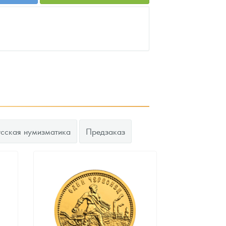
усская нумизматика
Предзаказ