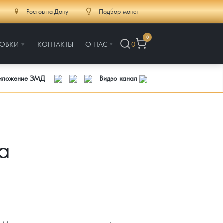
Ростов-на-Дону
Подбор монет
0
РОВКИ
КОНТАКТЫ
О НАС
0
риложение ЗМД
Видео канал
а