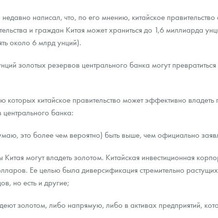
недавно написал, что, по его мнению, китайское правительство
ительства и граждан Китая может храниться до 1,6 миллиарда ун
ть около 6 млрд унций).
нций золотых резервов центрального банка могут превратиться
ю которых китайское правительство может эффективно владеть 
 центрального банка:
думаю, это более чем вероятно) быть выше, чем официально заяв
 Китая могут владеть золотом. Китайская инвестиционная корпо
лларов. Ее целью была диверсификация стремительно растущих 
в, но есть и другие;
адеют золотом, либо напрямую, либо в активах предприятий, кот