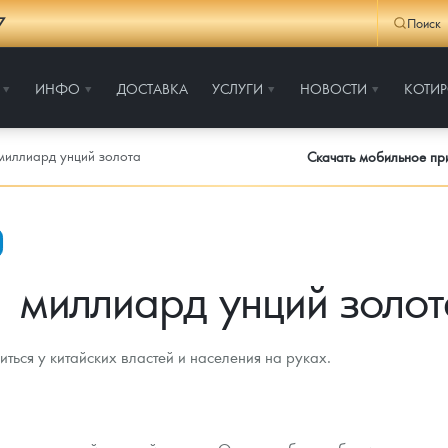
7
Поиск
ИНФО
ДОСТАВКА
УСЛУГИ
НОВОСТИ
КОТИ
миллиард унций золота
Скачать мобильное п
1 миллиард унций золот
ься у китайских властей и населения на руках.