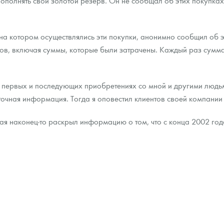
пополнять свой золотой резерв. Он не сообщал об этих покуп
ра, платины на 2026 год
на котором осуществлялись эти покупки, анонимно сообщил об 
в, включая суммы, которые были затрачены. Каждый раз сумма 
 первых и последующих приобретениях со мной и другими людьми
 точная информация. Тогда я оповестил клиентов своей компании 
ая наконец-то раскрыл информацию о том, что с конца 2002 год
данных