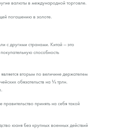
ругие валюты в международной торговле.
щей погашению в золоте.
вли с другими странами. Китай — это
в покупательную способность
 является вторым по величине держателем
ейских обязательств на ¼ трлн.
х.
е правительство принять на себя такой
дство юаня без крупных военных действий