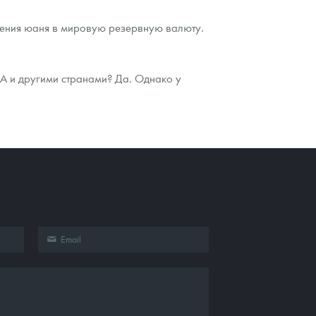
ащения юаня в мировую резервную валюту.
ША и другими странами? Да. Однако у