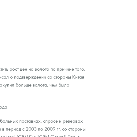
ть рост цен на золото по причине того,
писал о подтверждении со стороны Китая
закупил больше золота, чем было
ода.
бальных поставках, спросе и резервах
 в период с 2003 по 2009 гг. со стороны
ervices" (GFMS) и "CPM Group". Так, в