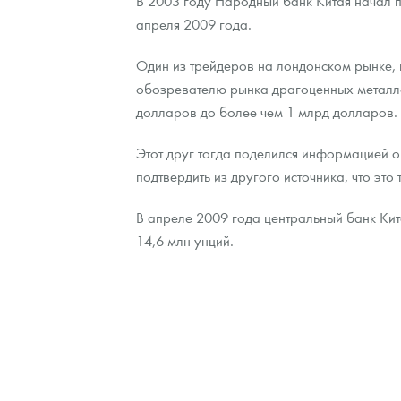
В 2003 году Народный банк Китая начал 
апреля 2009 года.
Контакты
Золотой червонец Сеятель
Выкуп монет
Распродажа монет и жетонов
Cтатьи
Курс золота и серебра
Итоги 2025 года. Прогноз курсов золота, сереб
Один из трейдеров на лондонском рынке, 
О нас
Золотые слитки
Вопрос - ответ
Георгий Победоносец - динамика цен
Лом выкуп
Выкуп серебряных монет
обозревателю рынка драгоценных металло
долларов до более чем 1 млрд долларов.
Аксессуары
Памятка для работы с монетами из драгметаллов
Скупка слитков
Наши преимущества
Этот друг тогда поделился информацией о
Гарри Поттер
Условия возврата
Письмо директору
подтвердить из другого источника, что это
Год Лошади
Монеты
Пресс-служба
В апреле 2009 года центральный банк Кит
Флот: ледоколы и корабли
Политика конфиденциальности
14,6 млн унций.
Жетоны "Необыкновенные обитатели глубин"
Политика использования Cookies
Ювелирные изделия
Положение по обработке и защите персональных 
Русская нумизматика
Золотая карманная галерея