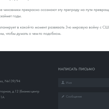
кие чиновники прекрасно осознают эту преграду на пути превр
займет годы.
о планирует в какой-то момент развязать 3-ю мировую войну с С
ны, чтобы думать о чем-то подобном.
НАПИСАТЬ ПИСЬМО
ева, №139/94
торная, д.12 (бизнес-центр
11А