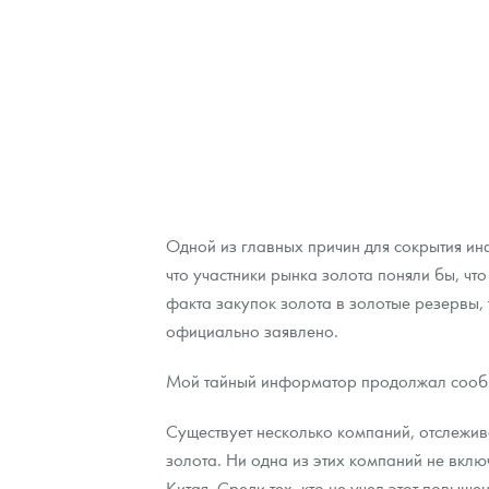
Наборы подарочных и коллекционных монет
Монеты и жетоны из недрагоценных металлов
Книги по нумизматике
Одной из главных причин для сокрытия ин
что участники рынка золота поняли бы, чт
факта закупок золота в золотые резервы, 
официально заявлено.
Мой тайный информатор продолжал сообща
Существует несколько компаний, отслежив
золота. Ни одна из этих компаний не вклю
Китая. Среди тех, кто не учел этот повыше