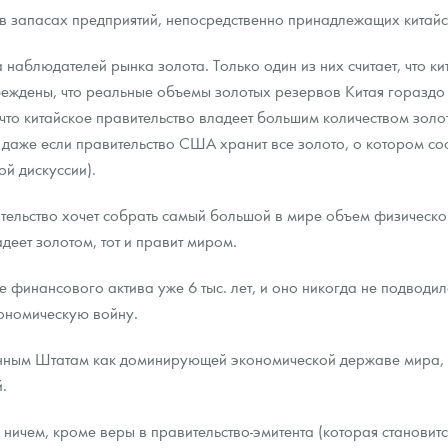
я в запасах предприятий, непосредственно принадлежащих китайс
наблюдателей рынка золота. Только один из них считает, что ки
убеждены, что реальные объемы золотых резервов Китая гораздо 
, что китайское правительство владеет большим количеством зол
о, даже если правительство США хранит все золото, о котором со
ой дискуссии).
тельство хочет собрать самый большой в мире объем физическо
деет золотом, тот и правит миром.
е финансового актива уже 6 тыс. лет, и оно никогда не подвод
кономическую войну.
енным Штатам как доминирующей экономической державе мира, 
.
ичем, кроме веры в правительство-эмитента (которая становитс