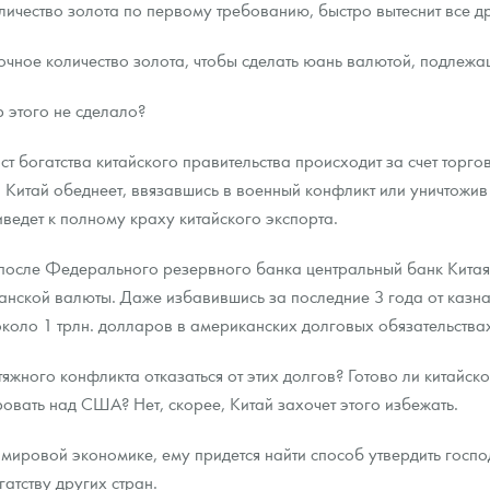
ичество золота по первому требованию, быстро вытеснит все д
очное количество золота, чтобы сделать юань валютой, подлежа
 этого не сделало?
ст богатства китайского правительства происходит за счет торго
и Китай обеднеет, ввязавшись в военный конфликт или уничтожи
ведет к полному краху китайского экспорта.
 после Федерального резервного банка центральный банк Китая
нской валюты. Даже избавившись за последние 3 года от казнач
коло 1 трлн. долларов в американских долговых обязательства
жного конфликта отказаться от этих долгов? Готово ли китайско
ровать над США? Нет, скорее, Китай захочет этого избежать.
мировой экономике, ему придется найти способ утвердить госпо
атству других стран.