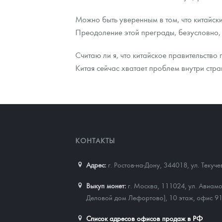
Можно быть уверенным в том, что китайс
Преодоление этой преграды, безусловно, 
Считаю ли я, что китайское правительств
Китая сейчас хватает проблем внутри стра
КОНТАКТЫ
Адрес:
г. Ростов-на-Дону, 344018
,
ул. Текуч
Выкуп монет:
г. Москва, 111024, ул. Авиамо
Деловой дом Лефортово), 10 этаж, офис 9
Список адресов офисов продаж в РФ