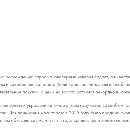
но расхождение: спрос на ювелирные изделия падает, а инвести
ам и сохранению капитала. Люди хотят защитить деньги, особенн
язательные покупки, а цены на золото остаются рекордно высок
ения золотых украшений в Китае в этом году остается слабым п
ла. Для понимания масштабов: в 2025 году было продано около
огом объясняется тем, что в эти годы средняя цена золота сильно