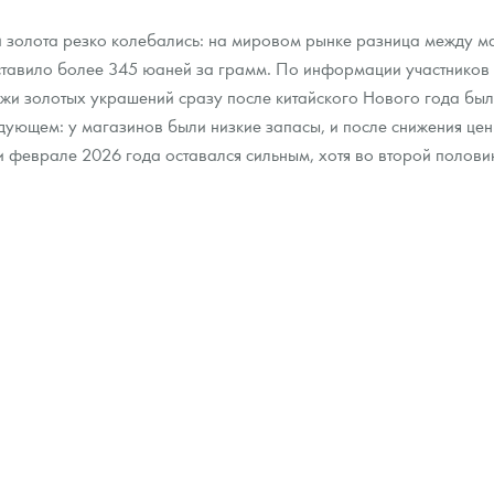
 золота резко колебались: на мировом рынке разница между 
ра, платины на 2026 год
оставило более 345 юаней за грамм. По информации участников
жи золотых украшений сразу после китайского Нового года был
дующем: у магазинов были низкие запасы, и после снижения цен
и феврале 2026 года оставался сильным, хотя во второй полови
данных