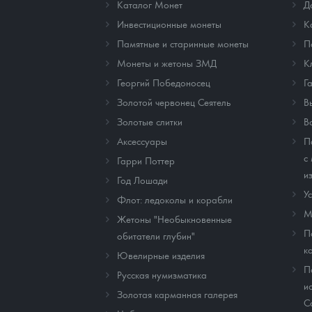
Каталог Монет
Д
Инвестиционные монеты
К
Памятные и старинные монеты
П
Монеты и жетоны ЗМД
К
Георгий Победоносец
Г
Золотой червонец Сеятель
В
Золотые слитки
В
Аксессуары
П
с
Гарри Поттер
и
Год Лошади
У
Флот: ледоколы и корабли
М
Жетоны "Необыкновенные
П
обитатели глубин"
к
Ювелирные изделия
П
Русская нумизматика
и
Золотая карманная галерея
C