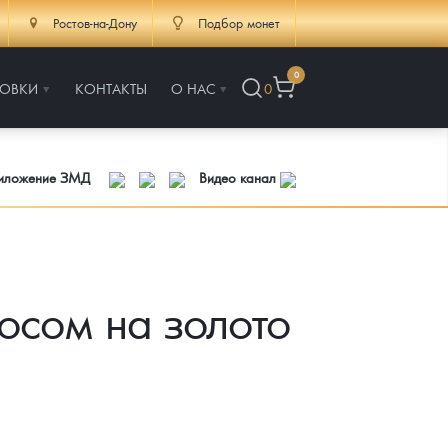
Ростов-на-Дону
Подбор монет
0
РОВКИ
КОНТАКТЫ
О НАС
0
риложение ЗМД
Видео канал
росом на золото