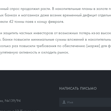
нный спрос продолжил расти. В накопительные планы в золоте п
рых банках и магазинах даже возник временный дефицит отдельн
екли 42 тонны паев к концу февраля.
 защитить частных инвесторов от возможных потерь из-за высок
. Банки повысили минимальные суммы вложений в накопительны
колько раз повысили требования по обеспечению (марже) для ф
кулятивную активность и охладить рынок.
НАПИСАТЬ ПИСЬМО
ева, №139/94
торная, д.12 (бизнес-центр