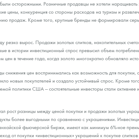
и были осторожными. Розничные продавцы не хотели наращивать
е цены, конкуренция со стороны расходов на туризм и развлеч
нию продаж. Кроме того, крупные бренды не формировали серь
ду резко вырос. Продажи золотых слитков, накопительных счетов
вые в истории инвестиционный спрос превысил объем потреблени
м цен в течение года, когда золото многократно обновляло ист
ы снижения цен воспринимались как возможность для покупки, 
екло новых покупателей и создало устойчивый спрос. Кроме того
емой политики США — состоятельные инвесторы стали активнее 
тал рост разницы между ценой покупки и продажи золотых укра
дукты более выгодными по сравнению с украшениями. Инвестиц
анхайской фьючерсной биржи, имеют как минимум 6%-ное преи
ход от покупки «инвестиционных» украшений к покупке слитков 