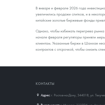
В январе и феврале 2026 года инвестицио
увеличились продажи слитков, и в некото
китайские золотые биржевые фонды привл
Однако, чтобы избежать перегрева рынка и
начале февраля регуляторы приняли меры
клиентам. Указанные биржи в Шанхае нес
контрактов с отсрочкой, чтобы снизить спе
КОНТАКТЫ
Адрес:
г. Ростов-на-Дону, 344018
,
ул. Текуч
Выкуп монет:
г. Москва, 111024, ул. Авиамо