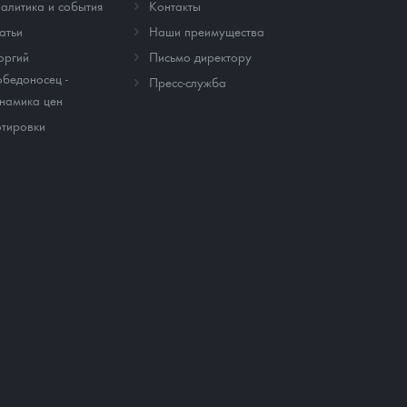
алитика и события
Контакты
атьи
Наши преимущества
оргий
Письмо директору
бедоносец -
Пресс-служба
намика цен
тировки