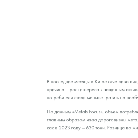
Наборы подарочных и коллекционных монет
Монеты и жетоны из недрагоценных металлов
Книги по нумизматике
В последние месяцы в Китае отчетливо вид
причина — рост интереса к защитным актив
потребители стали меньше тратить на необ
По данным «Metals Focus», объем потребл
главным образом из-за дороговизны метал
как в 2023 году — 630 тонн. Разница во мн