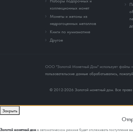
Наборы подарочных и
П
коллекционных монет
о
Монеты и жетоны из
п
недрагоценных металлов
д
Книги по нумизматике
Другое
ООО "Золотой Монетный Дом" использует файлы «co
пользовательские данные обрабатывались, пожалуйс
© 2012-2026 Золотой монетный дом. Все прав
Закрыть
Отпр
Золотой монетный дом
в автоматическом режиме будет отслеживать поступление в