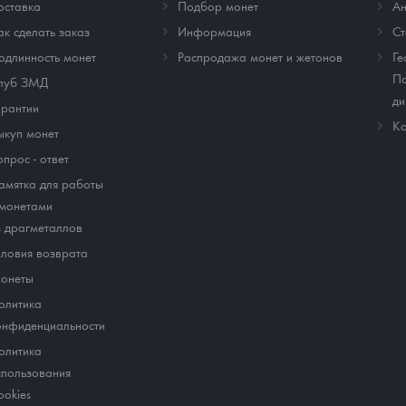
оставка
Подбор монет
Ан
ак сделать заказ
Информация
Cт
одлинность монет
Распродажа монет и жетонов
Ге
По
луб ЗМД
ди
арантии
Ко
ыкуп монет
опрос - ответ
амятка для работы
 монетами
з драгметаллов
словия возврата
онеты
олитика
онфиденциальности
олитика
спользования
ookies