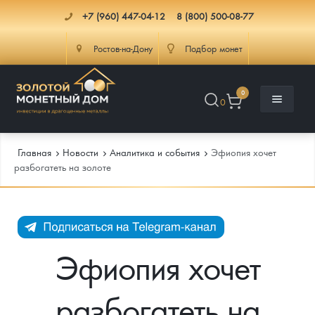
+7 (960) 447-04-12
8 (800) 500-08-77
Ростов-на-Дону
Подбор монет
0
0
Главная
Новости
Аналитика и события
Эфиопия хочет
разбогатеть на золоте
Каталог
Инфо
Каталог Монет
Эфиопия хочет
Доставка
Инвестиционные монеты
Как сделать заказ
разбогатеть на
Услуги
Памятные и старинные монеты
Подлинность монет
Монеты Россия и СССР