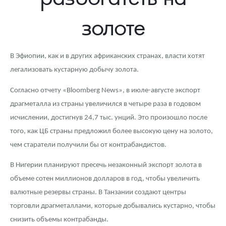
Новости
Монеты и жетоны ЗМД
Клуб ЗМД
Подбор монет
Иностранные
Памятные монеты России и СССР
золоте
Котировки
Георгий Победоносец
Гарантии
Информация
Аналитика и события
Монеты стран мира после 1950г
Монеты Царской России
Контакты
Золотой червонец Сеятель
Выкуп монет
Распродажа монет и жетонов
Cтатьи
Курс золота и серебра
Итоги 2025 года. Прогноз курсов золота, серебра, платины на
В Эфиопии, как и в других африканских странах, власти хотят
2026 год
легализовать кустарную добычу золота.
О нас
Золотые слитки
Вопрос - ответ
Георгий Победоносец - динамика цен
Лом выкуп
Выкуп серебряных монет
Согласно отчету «Bloomberg News», в июле-августе экспорт
Аксессуары
Памятка для работы с монетами из драгметаллов
Скупка слитков
Наши преимущества
драгметалла из страны увеличился в четыре раза в годовом
исчислении, достигнув 24,7 тыс. унций. Это произошло после
Гарри Поттер
Условия возврата
Письмо директору
того, как ЦБ страны предложил более высокую цену на золото,
Год Лошади
Монеты
Пресс-служба
чем старатели получили бы от контрабандистов.
Флот: ледоколы и корабли
Политика конфиденциальности
В Нигерии планируют пресечь незаконный экспорт золота в
объеме сотен миллионов долларов в год, чтобы увеличить
Жетоны "Необыкновенные обитатели глубин"
Политика использования Cookies
валютные резервы страны. В Танзании создают центры
торговли драгметаллами, которые добывались кустарно, чтобы
Ювелирные изделия
Положение по обработке и защите персональных данных
снизить объемы контрабанды.