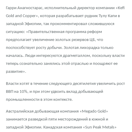
Русская нумизматика
Гарри Анагностарас, исполнительный директор компании «Kefi
Золотая карманная галерея
Gold and Copper», которая разрабатывает рудник Тулу Капи в
западной Эфиопии, так прокомментировал сложившуюся
Наборы подарочных и коллекционных монет
ситуацию: «Правительственная программа реформ
предполагает увеличение золотых резервов ЦБ, что
Монеты и жетоны из недрагоценных металлов
поспособствует росту добычи. Золотая лихорадка только
Книги по нумизматике
началась. Люди интересуются драгметаллом, поскольку власти
теперь сознательно занялись этой отраслью и поощряют ее
развитие».
Власти хотят в течение следующего десятилетия увеличить рост
ВВП на 10%, и при этом удвоить вклад добывающей
промышленности в этом контексте.
Австралийская добывающая компания «Megado Gold»
занимается разведкой пяти месторождений в южной и
западной Эфиопии. Канадская компания «Sun Peak Metals»