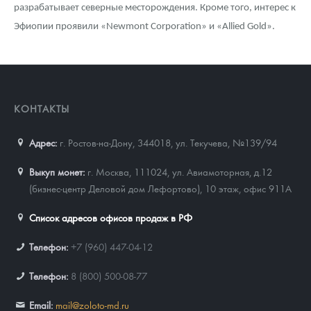
разрабатывает северные месторождения. Кроме того, интерес к
Эфиопии проявили «Newmont Corporation» и «Allied Gold».
КОНТАКТЫ
Адрес:
г. Ростов-на-Дону, 344018
,
ул. Текучева, №139/94
Выкуп монет:
г. Москва, 111024, ул. Авиамоторная, д.12
(бизнес-центр Деловой дом Лефортово), 10 этаж, офис 911А
Список адресов офисов продаж в РФ
Телефон:
+7 (960) 447-04-12
Телефон:
8 (800) 500-08-77
Email:
mail@zoloto-md.ru