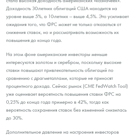
стала высокая доходность американских «казначеек».
Русская нумизматика
Доходность 30-летних облигаций США находится на
уровне выше 5%, а 10-летних — выше 4,5%. Это усиливает
Золотая карманная галерея
ожидания того, что ФРС может не только отказаться от
Наборы подарочных и коллекционных монет
снижения ставок, но и рассматривать возможность их
повышения до конца года.
Монеты и жетоны из недрагоценных металлов
На этом фоне американские инвесторы меньше
Книги по нумизматике
интересуются золотом и серебром, поскольку высокие
ставки повышают привлекательность облигаций по
сравнению с драгметаллами, которые не приносят
процентного дохода. Сейчас рынок (CME FedWatch Tool)
уже оценивает вероятность повышения ставки ФРС на
0,25% до конца года примерно в 42%, тогда как
вероятность сохранения ставок без изменений снизилась
до 30%.
Дополнительное давление на настроения инвесторов