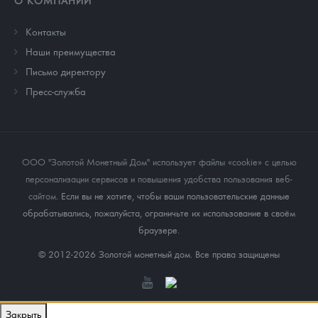
О КОМПАНИИ
Контакты
Наши преимущества
Письмо директору
Пресс-служба
ООО "Золотой Монетный Дом" использует файлы «cookie» с целью
персонализации сервисов и повышения удобства пользования веб-
сайтом
. Если вы не хотите, чтобы ваши пользовательские данные
обрабатывались, пожалуйста, ограничьте их использование в своём
браузере.
© 2012-2026 Золотой монетный дом. Все права защищены
Закрыть