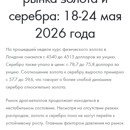
Новости
Монеты и жетоны ЗМД
Клуб ЗМД
Подбор монет
Иностранные
Памятные монеты России и СССР
серебра: 18-24 мая
Котировки
Георгий Победоносец
Гарантии
Информация
Аналитика и события
Монеты стран мира после 1950г
Монеты Царской России
2026 года
Контакты
Золотой червонец Сеятель
Выкуп монет
Распродажа монет и жетонов
Cтатьи
Курс золота и серебра
Итоги 2025 года. Прогноз курсов золота, серебра, платины на
2026 год
О нас
Золотые слитки
Вопрос - ответ
Георгий Победоносец - динамика цен
Лом выкуп
Выкуп серебряных монет
На прошедшей неделе курс физического золота в
Аксессуары
Памятка для работы с монетами из драгметаллов
Скупка слитков
Лондоне снизился с 4540 до 4515 долларов за унцию.
Наши преимущества
Серебро также упало в цене: с 78,7 до 75,8 доллара за
Гарри Поттер
Условия возврата
Письмо директору
унцию. Соотношение золота к серебру выросло примерно
с 57,7 до 59,6, что говорит о более слабой динамике
Год Лошади
Монеты
Пресс-служба
серебра относительно золота.
Флот: ледоколы и корабли
Политика конфиденциальности
Рынок драгметаллов продолжает находиться в
Жетоны "Необыкновенные обитатели глубин"
Политика использования Cookies
нестабильном состоянии. Несмотря на отсутствие резких
распродаж, золото и серебро пока не могут перейти к
Ювелирные изделия
Положение по обработке и защите персональных данных
устойчивому росту. Главным фактором давления на рынок