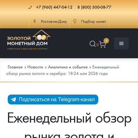
+7 (960) 447-04-12
8 (800) 500-08-77
Ростов-на-Дону
Подбор монет
0
0
Главная
Новости
Аналитика и события
Еженедельный
обзор рынка золота и серебра: 18-24 мая 2026 года
Каталог
Инфо
Каталог Монет
Еженедельный обзор
Доставка
Инвестиционные монеты
Как сделать заказ
рынка золота и
Услуги
Памятные и старинные монеты
Подлинность монет
Монеты Россия и СССР