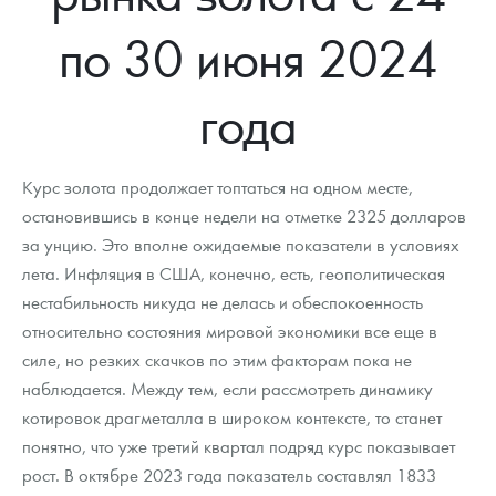
Новости
Монеты и жетоны ЗМД
Клуб ЗМД
Подбор монет
Иностранные
Памятные монеты России и СССР
по 30 июня 2024
Котировки
Георгий Победоносец
Гарантии
Информация
Аналитика и события
Монеты стран мира после 1950г
Монеты Царской России
года
Контакты
Золотой червонец Сеятель
Выкуп монет
Распродажа монет и жетонов
Cтатьи
Курс золота и серебра
Итоги 2025 года. Прогноз курсов золота, серебра, платины на
2026 год
О нас
Золотые слитки
Вопрос - ответ
Георгий Победоносец - динамика цен
Лом выкуп
Выкуп серебряных монет
Курс золота продолжает топтаться на одном месте,
Аксессуары
Памятка для работы с монетами из драгметаллов
Скупка слитков
остановившись в конце недели на отметке 2325 долларов
Наши преимущества
за унцию. Это вполне ожидаемые показатели в условиях
Гарри Поттер
Условия возврата
Письмо директору
лета. Инфляция в США, конечно, есть, геополитическая
нестабильность никуда не делась и обеспокоенность
Год Лошади
Монеты
Пресс-служба
относительно состояния мировой экономики все еще в
силе, но резких скачков по этим факторам пока не
Флот: ледоколы и корабли
Политика конфиденциальности
наблюдается. Между тем, если рассмотреть динамику
Жетоны "Необыкновенные обитатели глубин"
Политика использования Cookies
котировок драгметалла в широком контексте, то станет
понятно, что уже третий квартал подряд курс показывает
Ювелирные изделия
Положение по обработке и защите персональных данных
рост. В октябре 2023 года показатель составлял 1833