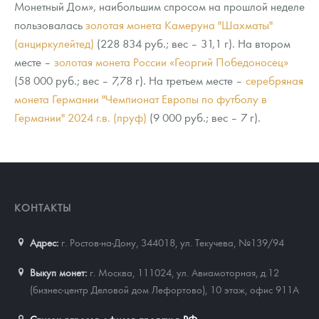
Монетный Дом», наибольшим спросом на прошлой неделе
пользовалась
золотая монета Камеруна "Шахматы"
(анциркулейтед)
(228 834 руб.; вес – 31,1 г). На втором
месте –
золотая монета России «Георгий Победоносец»
(58 000 руб.; вес – 7,78 г). На третьем месте –
серебряная
монета Германии "Чемпионат Европы по футболу в
Германии" 2024 г.в. (пруф)
(9 000 руб.; вес – 7 г).
КОНТАКТЫ
Адрес:
г. Ростов-на-Дону, 344018
,
ул. Текучева, №139/94
Выкуп монет:
г. Москва, 111024, ул. Авиамоторная, д.12
(бизнес-центр Деловой дом Лефортово), 10 этаж, офис 911А