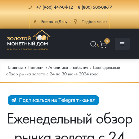
+7 (960) 447-04-12
8 (800) 500-08-77
Ростов-на-Дону
Подбор монет
0
0
Главная
Новости
Аналитика и события
Еженедельный
обзор рынка золота с 24 по 30 июня 2024 года
Каталог
Инфо
Каталог Монет
Еженедельный обзор
Доставка
Инвестиционные монеты
Как сделать заказ
рынка золота с 24
Услуги
Памятные и старинные монеты
Подлинность монет
Монеты Россия и СССР