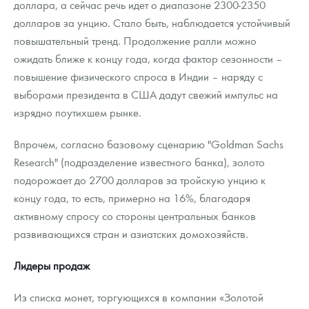
доллара, а сейчас речь идет о диапазоне 2300-2350
Русская нумизматика
долларов за унцию. Стало быть, наблюдается устойчивый
Золотая карманная галерея
повышательный тренд. Продолжение ралли можно
ожидать ближе к концу года, когда фактор сезонности –
Наборы подарочных и коллекционных монет
повышение физического спроса в Индии – наряду с
выборами президента в США дадут свежий импульс на
Монеты и жетоны из недрагоценных металлов
изрядно поутихшем рынке.
Книги по нумизматике
Впрочем, согласно базовому сценарию "Goldman Sachs
Research" (подразделение известного банка), золото
подорожает до 2700 долларов за тройскую унцию к
концу года, то есть, примерно на 16%, благодаря
активному спросу со стороны центральных банков
развивающихся стран и азиатских домохозяйств.
Лидеры продаж
Из списка монет, торгующихся в компании «Золотой