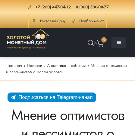
+7 (960) 447-04-12
8 (800) 500-08-77
Ростов-на-Дону
Подбор монет
0
0
Главная
Новости
Аналитика и события
Мнение оптимистов
и пессимистов о ралли золота
Каталог
Инфо
Каталог Монет
Мнение оптимистов
Доставка
Инвестиционные монеты
Как сделать заказ
и пессимистов о
Услуги
Памятные и старинные монеты
Подлинность монет
Монеты Россия и СССР