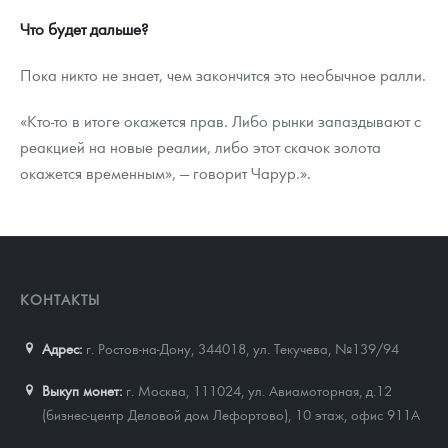
Что будет дальше?
Пока никто не знает, чем закончится это необычное ралли.
«Кто-то в итоге окажется прав. Либо рынки запаздывают с
реакцией на новые реалии, либо этот скачок золота
окажется временным», — говорит Чарур.».
КОНТАКТЫ
Адрес:
г. Ростов-на-Дону, 344018
,
ул. Текучева, №139/94
Выкуп монет:
г. Москва, 111024, ул. Авиамоторная, д.12
(бизнес-центр Деловой дом Лефортово), 10 этаж, офис 911А