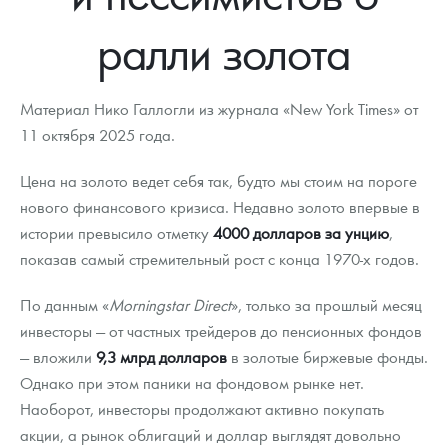
Новости
Монеты и жетоны ЗМД
Клуб ЗМД
Подбор монет
Иностранные
Памятные монеты России и СССР
ралли золота
Котировки
Георгий Победоносец
Гарантии
Информация
Аналитика и события
Монеты стран мира после 1950г
Монеты Царской России
Контакты
Золотой червонец Сеятель
Выкуп монет
Распродажа монет и жетонов
Cтатьи
Курс золота и серебра
Итоги 2025 года. Прогноз курсов золота, серебра, платины на
Материал Нико Галлогли из журнала «New York Times» от
2026 год
11 октября 2025 года.
О нас
Золотые слитки
Вопрос - ответ
Георгий Победоносец - динамика цен
Лом выкуп
Выкуп серебряных монет
Цена на золото ведет себя так, будто мы стоим на пороге
Аксессуары
Памятка для работы с монетами из драгметаллов
Скупка слитков
Наши преимущества
нового финансового кризиса. Недавно золото впервые в
истории превысило отметку
4000 долларов за унцию
,
Гарри Поттер
Условия возврата
Письмо директору
показав самый стремительный рост с конца 1970-х годов.
Год Лошади
Монеты
Пресс-служба
По данным «
Morningstar Direct
», только за прошлый месяц
Флот: ледоколы и корабли
Политика конфиденциальности
инвесторы — от частных трейдеров до пенсионных фондов
— вложили
9,3 млрд долларов
в золотые биржевые фонды.
Жетоны "Необыкновенные обитатели глубин"
Политика использования Cookies
Однако при этом паники на фондовом рынке нет.
Наоборот, инвесторы продолжают активно покупать
Ювелирные изделия
Положение по обработке и защите персональных данных
акции, а рынок облигаций и доллар выглядят довольно