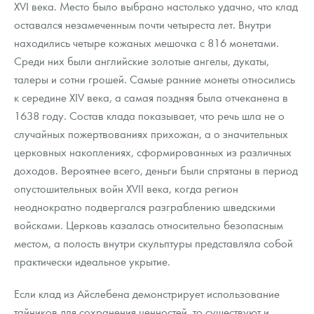
XVI века. Место было выбрано настолько удачно, что клад
оставался незамеченным почти четыреста лет. Внутри
находились четыре кожаных мешочка с 816 монетами.
Среди них были английские золотые ангелы, дукаты,
талеры и сотни грошей. Самые ранние монеты относились
к середине XIV века, а самая поздняя была отчеканена в
1638 году. Состав клада показывает, что речь шла не о
случайных пожертвованиях прихожан, а о значительных
церковных накоплениях, сформированных из различных
доходов. Вероятнее всего, деньги были спрятаны в период
опустошительных войн XVII века, когда регион
неоднократно подвергался разграблению шведскими
войсками. Церковь казалась относительно безопасным
местом, а полость внутри скульптуры представляла собой
практически идеальное укрытие.
Если клад из Айслебена демонстрирует использование
тайников для сохранения ценностей, то существуют и