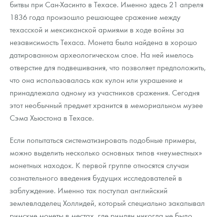
битвы при Сан-Хасинто в Техасе. Именно здесь 21 апреля
1836 года произошло решающее сражение между
техасской и мексиканской армиями в ходе войны за
независимость Техаса. Монета была найдена в хорошо
датированном археологическом слое. На ней имелось
отверстие для подвешивания, что позволяет предположить,
что она использовалась как кулон или украшение и
принадлежала одному из участников сражения. Сегодня
этот необычный предмет хранится в мемориальном музее
Сэма Хьюстона в Техасе.
Если попытаться систематизировать подобные примеры,
можно выделить несколько основных типов «неуместных»
монетных находок. К первой группе относятся случаи
сознательного введения будущих исследователей в
заблуждение. Именно так поступал английский
землевладелец Холлидей, который специально закапывал
римские монеты в местах, где римлян никогда не было,