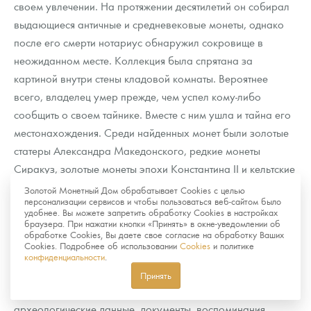
своем увлечении. На протяжении десятилетий он собирал
выдающиеся античные и средневековые монеты, однако
после его смерти нотариус обнаружил сокровище в
неожиданном месте. Коллекция была спрятана за
картиной внутри стены кладовой комнаты. Вероятнее
всего, владелец умер прежде, чем успел кому-либо
сообщить о своем тайнике. Вместе с ним ушла и тайна его
местонахождения. Среди найденных монет были золотые
статеры Александра Македонского, редкие монеты
Сиракуз, золотые монеты эпохи Константина II и кельтские
статеры железного века. История получила широкий
Золотой Монетный Дом обрабатывает Cookies с целью
персонализации сервисов и чтобы пользоваться веб-сайтом было
международный резонанс, а журналисты метко заметили,
удобнее. Вы можете запретить обработку Cookies в настройках
что коллекционер «унес секрет с собой в могилу».
браузера. При нажатии кнопки «Принять» в окне-уведомлении об
обработке Cookies, Вы даете свое согласие на обработку Ваших
Cookies. Подробнее об использовании
Cookies
и политике
Все эти примеры показывают, насколько важен для
конфиденциальности
.
археологов и историков полный контекст находки. Если
Принять
удается собрать всю доступную информацию —
археологические данные, документы, воспоминания