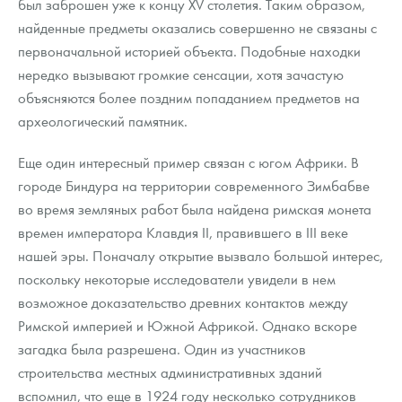
был заброшен уже к концу XV столетия. Таким образом,
найденные предметы оказались совершенно не связаны с
первоначальной историей объекта. Подобные находки
нередко вызывают громкие сенсации, хотя зачастую
объясняются более поздним попаданием предметов на
археологический памятник.
Еще один интересный пример связан с югом Африки. В
городе Биндура на территории современного Зимбабве
во время земляных работ была найдена римская монета
времен императора Клавдия II, правившего в III веке
нашей эры. Поначалу открытие вызвало большой интерес,
поскольку некоторые исследователи увидели в нем
возможное доказательство древних контактов между
Римской империей и Южной Африкой. Однако вскоре
загадка была разрешена. Один из участников
строительства местных административных зданий
вспомнил, что еще в 1924 году несколько сотрудников