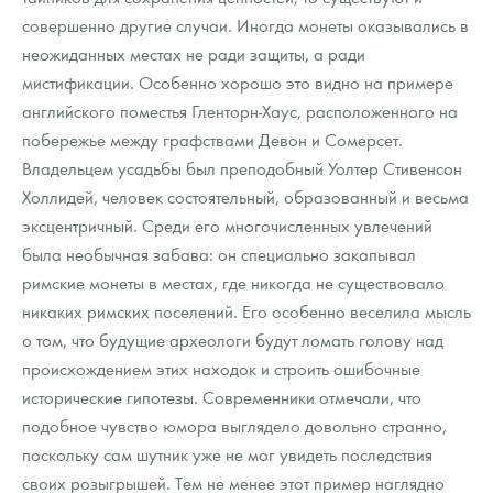
совершенно другие случаи. Иногда монеты оказывались в
неожиданных местах не ради защиты, а ради
мистификации. Особенно хорошо это видно на примере
английского поместья Гленторн-Хаус, расположенного на
побережье между графствами Девон и Сомерсет.
Владельцем усадьбы был преподобный Уолтер Стивенсон
Холлидей, человек состоятельный, образованный и весьма
эксцентричный. Среди его многочисленных увлечений
была необычная забава: он специально закапывал
римские монеты в местах, где никогда не существовало
никаких римских поселений. Его особенно веселила мысль
о том, что будущие археологи будут ломать голову над
происхождением этих находок и строить ошибочные
исторические гипотезы. Современники отмечали, что
подобное чувство юмора выглядело довольно странно,
поскольку сам шутник уже не мог увидеть последствия
своих розыгрышей. Тем не менее этот пример наглядно