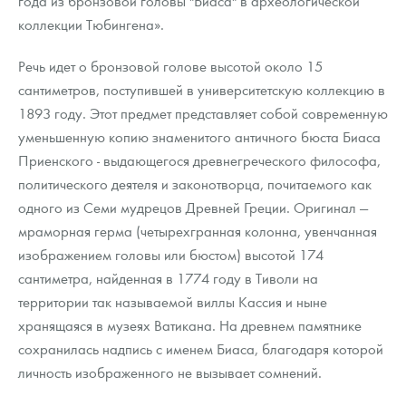
года из бронзовой головы "Биаса" в археологической
Русская нумизматика
коллекции Тюбингена».
Золотая карманная галерея
Речь идет о бронзовой голове высотой около 15
Наборы подарочных и коллекционных монет
сантиметров, поступившей в университетскую коллекцию в
1893 году. Этот предмет представляет собой современную
Монеты и жетоны из недрагоценных металлов
уменьшенную копию знаменитого античного бюста Биаса
Приенского - выдающегося древнегреческого философа,
Книги по нумизматике
политического деятеля и законотворца, почитаемого как
одного из Семи мудрецов Древней Греции. Оригинал —
мраморная герма (четырехгранная колонна, увенчанная
изображением головы или бюстом) высотой 174
сантиметра, найденная в 1774 году в Тиволи на
территории так называемой виллы Кассия и ныне
хранящаяся в музеях Ватикана. На древнем памятнике
сохранилась надпись с именем Биаса, благодаря которой
личность изображенного не вызывает сомнений.