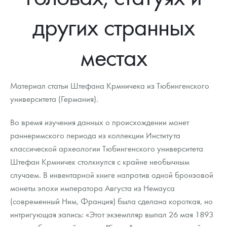
Новости
Монеты и жетоны ЗМД
Клуб ЗМД
Подбор монет
Иностранные
Памятные монеты России и СССР
других странных
Котировки
Георгий Победоносец
Гарантии
Информация
Аналитика и события
Монеты стран мира после 1950г
Монеты Царской России
местах
Контакты
Золотой червонец Сеятель
Выкуп монет
Распродажа монет и жетонов
Cтатьи
Курс золота и серебра
Итоги 2025 года. Прогноз курсов золота, серебра, платины на
2026 год
О нас
Золотые слитки
Вопрос - ответ
Георгий Победоносец - динамика цен
Лом выкуп
Выкуп серебряных монет
Материал статьи Штефана Крмничека из Тюбингенского
Аксессуары
Памятка для работы с монетами из драгметаллов
Скупка слитков
университета (Германия).
Наши преимущества
Гарри Поттер
Условия возврата
Письмо директору
Во время изучения данных о происхождении монет
раннеримского периода из коллекции Института
Год Лошади
Монеты
Пресс-служба
классической археологии Тюбингенского университета
Штефан Крмничек столкнулся с крайне необычным
Флот: ледоколы и корабли
Политика конфиденциальности
случаем. В инвентарной книге напротив одной бронзовой
Жетоны "Необыкновенные обитатели глубин"
Политика использования Cookies
монеты эпохи императора Августа из Немауса
(современный Ним, Франция) была сделана короткая, но
Ювелирные изделия
Положение по обработке и защите персональных данных
интригующая запись: «Этот экземпляр выпал 26 мая 1893