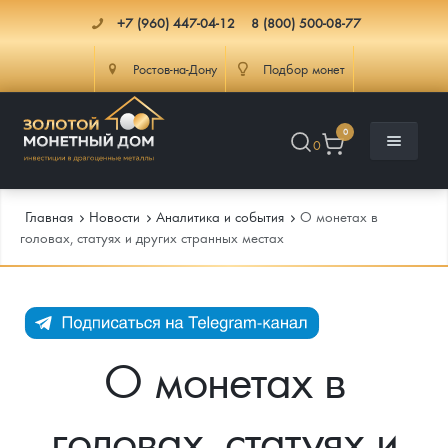
+7 (960) 447-04-12
8 (800) 500-08-77
Ростов-на-Дону
Подбор монет
0
0
Главная
Новости
Аналитика и события
О монетах в
головах, статуях и других странных местах
Каталог
Инфо
Каталог Монет
О монетах в
Доставка
Инвестиционные монеты
Как сделать заказ
головах, статуях и
Услуги
Памятные и старинные монеты
Подлинность монет
Монеты Россия и СССР