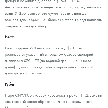
тренда в боковик в диапазоне $1600 — 1700.
Аналогичным образом ведет себя палладий, поднявшейся
выше $1250. Если золото сумеет развить дальше
восходящую коррекцию, «белые» металлы могут показать
опережающую динамику.
Нефть
Цена барреля WTI выскочила из под $70, пока что
реализуется указанный в прошлом обзоре сценарий
диапазона $70 — 75 (до верхней границы еще надо
дойти). Дальнейшая динамика определится индексом
доллара и геополитикой.
Рубль
Пара CNY/RUB скорректировалась в район 11.2, закрыв
гэп, который ранее образовался на спотовом рынке
Московской биржи, и снова пытается расти в рамках