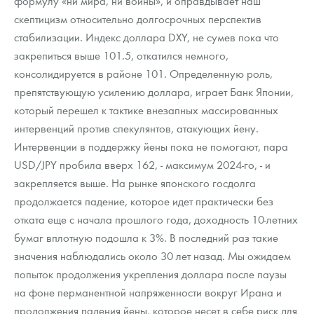
формулу «ни мира, ни войны», и оправдывает наш
Русская нумизматика
скептицизм относительно долгосрочных перспектив
стабилизации. Индекс доллара DXY, не сумев пока что
Золотая карманная галерея
закрепиться выше 101.5, откатился немного,
Наборы подарочных и коллекционных монет
консолидируется в районе 101. Определенную роль,
препятствующую усилению доллара, играет Банк Японии,
Монеты и жетоны из недрагоценных металлов
который перешел к тактике внезапных массированных
интервенций против спекулянтов, атакующих йену.
Книги по нумизматике
Интервенции в поддержку йены пока не помогают, пара
USD/JPY пробила вверх 162, - максимум 2024-го, - и
закрепляется выше. На рынке японского госдолга
продолжается падение, которое идет практически без
отката еще с начала прошлого года, доходность 10-летних
бумаг вплотную подошла к 3%. В последний раз такие
значения наблюдались около 30 лет назад. Мы ожидаем
попыток продолжения укрепления доллара после паузы
на фоне перманентной напряженности вокруг Ирана и
продолжения падения йены, которое несет в себе риск для