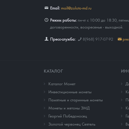
Email:
mail@zoloto-md.ru
Режим работы:
пн-чт с 10:00 до 18:30, пятни
договоренности, воскресенье - выходной.
Пресс-служба:
8(968) 917-07-92
pre
КАТАЛОГ
ИН
Каталог Монет
Д
Инвестиционные монеты
К
Памятные и старинные монеты
П
Монеты и жетоны ЗМД
К
Георгий Победоносец
Г
Золотой червонец Сеятель
В