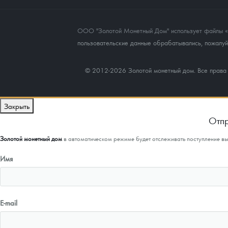
ООО "Золотой Монетный Дом" использует файлы «co
пользовательские данные обрабатывались, пожалуйс
© 2012-2026 Золотой монетный дом. Все прав
Закрыть
Отпр
Золотой монетный дом
в автоматическом режиме будет отслеживать поступление в
Имя
E-mail