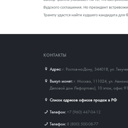
Вудского соглашения. Но президент встревожи
Трампу удастся найти худшего кандидата для 
КОНТАКТЫ
Адрес:
г. Ростов-на-Дону, 344018
,
ул. Текуч
Выкуп монет:
г. Москва, 111024, ул. Авиамо
Деловой дом Лефортово), 10 этаж, офис 9
Список адресов офисов продаж в РФ
Телефон:
+7 (960) 447-04-12
Телефон:
8 (800) 500-08-77