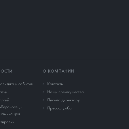
ВОСТИ
О КОМПАНИИ
алитика и события
Контакты
атьи
Наши преимущества
оргий
Письмо директору
бедоносец -
Пресс-служба
намика цен
тировки