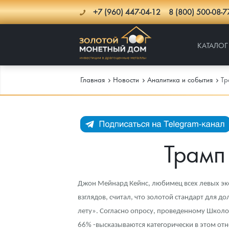
+7 (960) 447-04-12
8 (800) 500-08-7
КАТАЛОГ
Главная
Новости
Аналитика и события
Тр
Каталог
Инфо
Каталог Монет
Трамп
Доставка
Инвестиционные монеты
Как сделать заказ
Услуги
Памятные и старинные монеты
Подлинность монет
Монеты Россия и СССР
Джон Мейнард Кейнс, любимец всех левых эк
взглядов, считал, что золотой стандарт для 
Новости
Монеты и жетоны ЗМД
Клуб ЗМД
Подбор монет
Иностранные
Памятные монеты России и СССР
лету». Согласно опросу, проведенному Школой
66% -высказываются категорически в этом от
Котировки
Георгий Победоносец
Гарантии
Информация
Аналитика и события
Монеты стран мира после 1950г
Монеты Царской России