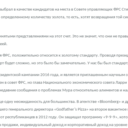
выбрал в качестве кандидатов на места в Совете управляющих ФРС Сти
ра, платины на 2026 год
определенному количеству золота, то есть, хотят возвращения той с
инятыми представлениями на этот счет. Это не значит, что они не пра
еей.
ля ФРС, положительно относится к золотому стандарту. Проводя прези
рт будет сложно, но это было бы замечательно. У нас бы был стандарт
езидентской кампании 2016 года, и является приглашенным научным 
ен в совет ФРС, но глава Национального экономического совета Ларри
недавние сообщения о проблемах Мура относительно алиментов и на
данных
ще одну неожиданность для большинства. В агентстве «Bloomberg» и 
его генерального директора «Godfather’s Pizza» на второе вакантное
от республиканцев в 2012 году. Он защищал программу «9-9-9», кот
 на продажи, индивидуальный доход и корпоративный доход на уровне