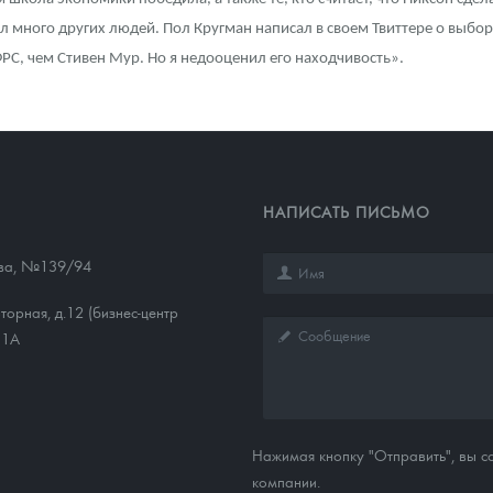
л много других людей. Пол Кругман написал в своем Твиттере о выборе
ФРС, чем Стивен Мур. Но я недооценил его находчивость».
НАПИСАТЬ ПИСЬМО
ева, №139/94
торная, д.12 (бизнес-центр
11А
Нажимая кнопку "Отправить", вы 
компании.