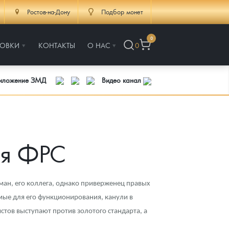
Ростов-на-Дону
Подбор монет
0
РОВКИ
КОНТАКТЫ
О НАС
0
риложение ЗМД
Видео канал
ля ФРС
ан, его коллега, однако приверженец правых
имые для его функционирования, канули в
стов выступают против золотого стандарта, а