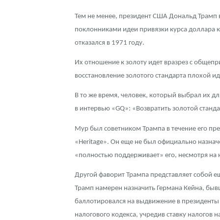
Тем не менее, президент США Дональд Трамп 
Контакты
Золотой червонец Сеятель
Выкуп монет
Распродажа монет и жетонов
Cтатьи
Курс золота и серебра
Итоги 2025 года. Прогноз курсов золота, сереб
поклонниками идеи привязки курса доллара к 
О нас
Золотые слитки
Вопрос - ответ
Георгий Победоносец - динамика цен
Лом выкуп
Выкуп серебряных монет
отказался в 1971 году.
Их отношение к золоту идет вразрез с общепр
Аксессуары
Памятка для работы с монетами из драгметаллов
Скупка слитков
Наши преимущества
восстановление золотого стандарта плохой ид
Гарри Поттер
Условия возврата
Письмо директору
В то же время, человек, который выбрал их д
Год Лошади
Монеты
Пресс-служба
в интервью «GQ»: «Возвратить золотой станда
Мур был советником Трампа в течение его пр
Флот: ледоколы и корабли
Политика конфиденциальности
«Heritage». Он еще не был официально назнач
Жетоны "Необыкновенные обитатели глубин"
Политика использования Cookies
«полностью поддерживает» его, несмотря на 
Ювелирные изделия
Положение по обработке и защите персональных 
Другой фаворит Трампа представляет собой е
Трамп намерен назначить Германа Кейна, бывш
Русская нумизматика
баллотировался на выдвижение в президенты 
налогового кодекса, учредив ставку налогов
Золотая карманная галерея