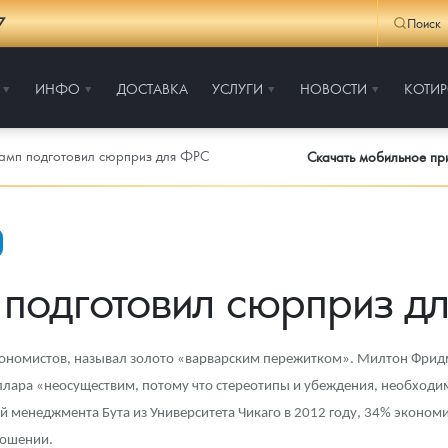
7
Поиск
ИНФО
ДОСТАВКА
УСЛУГИ
НОВОСТИ
КОТИ
амп подготовил сюрприз для ФРС
Скачать мобильное п
 подготовил сюрприз д
ономистов, называл золото «варварским пережитком». Милтон Фридм
доллара «неосуществим, потому что стереотипы и убеждения, необход
 менеджмента Бута из Университета Чикаго в 2012 году, 34% экономи
ношении.