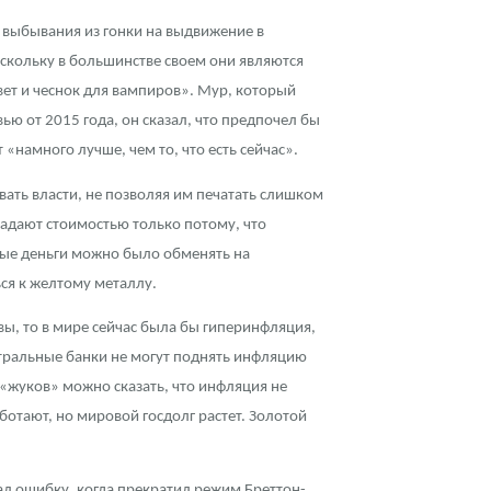
ле выбывания из гонки на выдвижение в
поскольку в большинстве своем они являются
вет и чеснок для вампиров». Мур, который
ью от 2015 года, он сказал, что предпочел бы
 «намного лучше, чем то, что есть сейчас».
вать власти, не позволяя им печатать слишком
адают стоимостью только потому, что
жные деньги можно было обменять на
ься к желтому металлу.
ы, то в мире сейчас была бы гиперинфляция,
нтральные банки не могут поднять инфляцию
у «жуков» можно сказать, что инфляция не
ботают, но мировой госдолг растет. Золотой
лал ошибку, когда прекратил режим Бреттон-