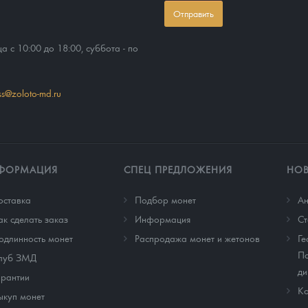
Отправить
ца с 10:00 до 18:00, суббота - по
ss@zoloto-md.ru
ФОРМАЦИЯ
СПЕЦ ПРЕДЛОЖЕНИЯ
НО
оставка
Подбор монет
Ан
ак сделать заказ
Информация
Cт
одлинность монет
Распродажа монет и жетонов
Ге
По
луб ЗМД
ди
арантии
Ко
ыкуп монет