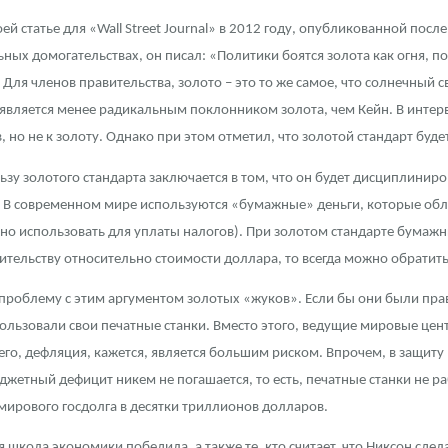
оей статье для «Wall Street Journal» в 2012 году, опубликованной пос
ьных домогательствах, он писал: «Политики боятся золота как огня, 
я членов правительства, золото – это то же самое, что солнечный с
 является менее радикальным поклонником золота, чем Кейн. В интерв
 но не к золоту. Однако при этом отметил, что золотой стандарт будет
ьзу золотого стандарта заключается в том, что он будет дисциплиниро
. В современном мире используются «бумажные» деньги, которые обл
ожно использовать для уплаты налогов). При золотом стандарте бума
вительству относительно стоимости доллара, то всегда можно обратит
проблему с этим аргументом золотых «жуков». Если бы они были прав
пользовали свои печатные станки. Вместо этого, ведущие мировые це
сего, дефляция, кажется, является большим риском. Впрочем, в защит
етный дефицит никем не погашается, то есть, печатные станки не ра
ирового госдолга в десятки триллионов долларов.
я школа экономики победила, а также те, кто считает, что Никсон сде