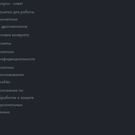
опрос - ответ
амятка для работы
 монетами
з драгметаллов
словия возврата
онеты
олитика
онфиденциальности
олитика
спользования
ookies
оложение по
бработке и защите
ерсональных
анных