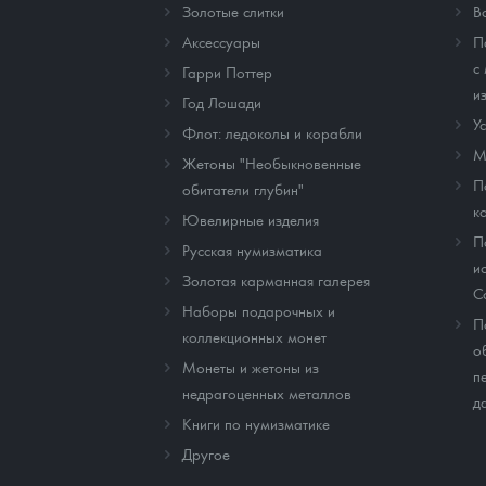
Золотые слитки
В
Аксессуары
П
с
Гарри Поттер
и
Год Лошади
У
Флот: ледоколы и корабли
М
Жетоны "Необыкновенные
П
обитатели глубин"
к
Ювелирные изделия
П
Русская нумизматика
и
Золотая карманная галерея
C
Наборы подарочных и
П
коллекционных монет
о
Монеты и жетоны из
п
недрагоценных металлов
д
Книги по нумизматике
Другое