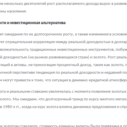
ние несколько десятилетий рост располагаемого дохода вырос в разви
оны населения.
ости и инвестиционная альтернатива
ет ожидания по их долгосрочному росту, а также изменения в услов
твует отрицательная корреляция между реальной доходностью в долла
ривлекательность традиционных инвестиционных инструментов, побуж
 доходностью (на рынках развивающихся стран) и золото. Рост реаль
тиций в активы, не приносящие процентный доход, такие как золото,
срочной перспективе тенденция по реальной доходности и недавний п
могут привести к тому, что ситуация в денежно-кредитной атмосфере
та и реальными ставками увеличилась с момента появления золотых 
золото. Мы ожидаем, что долгосрочный тренд по курсу желтого метал
 в 1980-х гг., когда на курс золота влияла динамика предложения и сп
ри золотом стандарте, стоимость единицы валюты была привязана к о