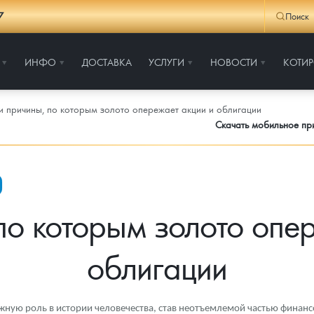
7
Поиск
ИНФО
ДОСТАВКА
УСЛУГИ
НОВОСТИ
КОТИ
и причины, по которым золото опережает акции и облигации
Скачать мобильное п
по которым золото опе
облигации
жную роль в истории человечества, cтав неотъемлемой частью финан