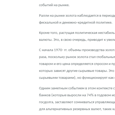
событий на рынке.
Ралли на рынке золота наблюдается в перио
фискальной и денежно-кредитной политике.
Кроме того, растущая политическая нестабил
валюты. Это, в свою очередь, приводит к уве
С начала 1970- гг. объемы производства золот
раза, поскольку рынок золота стал глобальны
товаром и его цена определяется спросом и 
которых зависят другие сырьевые товары. Это
сырьевыми товарами), но функционирует как 
Одним заметным событием в этом контексте ст
банков (которые выросли на 74% в годовом и
госдолга, заставляют сомневаться управляю
для альтернативных резервных валют, таких ка