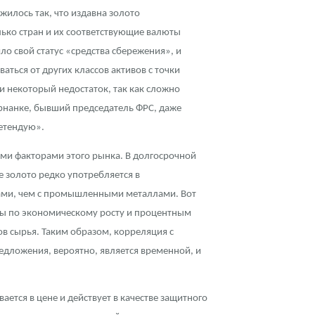
жилось так, что издавна золото
ько стран и их соответствующие валюты
ло свой статус «средства сбережения», и
ься от других классов активов с точки
и некоторый недостаток, так как сложно
ернанке, бывший председатель ФРС, даже
ретендую».
ими факторами этого рынка. В долгосрочной
 золото редко употребляется в
тами, чем с промышленными металлами. Вот
зы по экономическому росту и процентным
ов сырья. Таким образом, корреляция с
едложения, вероятно, является временной, и
ается в цене и действует в качестве защитного