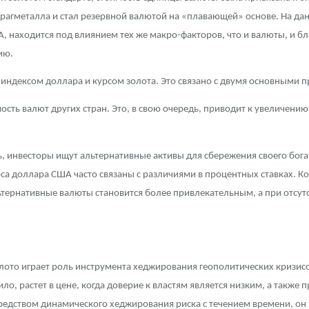
драгметалла и стал резервной валютой на «плавающей» основе. На да
, находится под влиянием тех же макро-факторов, что и валюты, и бла
ию.
индексом доллара и курсом золота. Это связано с двумя основными 
сть валют других стран. Это, в свою очередь, приводит к увеличению 
ь, инвесторы ищут альтернативные активы для сбережения своего бога
рса доллара США часто связаны с различиями в процентных ставках. К
ьтернативные валюты становится более привлекательным, а при отсут
ото играет роль инструмента хеджирования геополитических кризисов
ло, растет в цене, когда доверие к властям является низким, а также 
средством динамического хеджирования риска с течением времени, он 