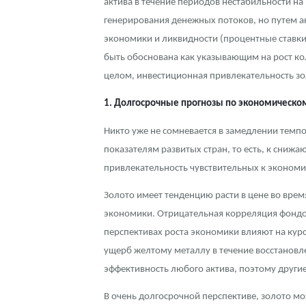
актива в течение периодов нестабильности на
генерирования денежных потоков, но путем 
Наборы подарочных и коллекционных монет
экономики и ликвидности (процентные ставки
Монеты и жетоны из недрагоценных металлов
быть обоснована как указывающим на рост ко
целом, инвестиционная привлекательность зо
Книги по нумизматике
1. Долгосрочные прогнозы по экономическом
Никто уже не сомневается в замедлении темп
показателям развитых стран, то есть, к сниж
привлекательность чувствительных к экономич
Золото имеет тенденцию расти в цене во вре
экономики. Отрицательная корреляция фондо
перспективах роста экономики влияют на курс
ущерб желтому металлу в течение восстановл
эффективность любого актива, поэтому другие
В очень долгосрочной перспективе, золото мо