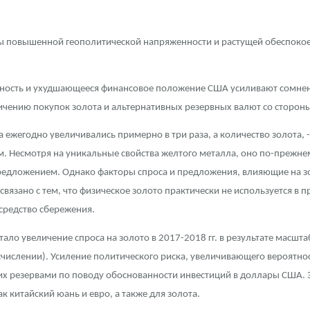
ды повышенной геополитической напряженности и растущей обеспокое
ьность и ухудшающееся финансовое положение США усиливают сомнен
личению покупок золота и альтернативных резервных валют со сторон
а ежегодно увеличивались примерно в три раза, а количество золота, -
м. Несмотря на уникальные свойства желтого металла, оно по-прежнем
предложением. Однако факторы спроса и предложения, влияющие на зол
 связано с тем, что физическое золото практически не используется 
средство сбережения.
ало увеличение спроса на золото в 2017-2018 гг. в результате масшт
счислении). Усиление политического риска, увеличивающего вероятно
щих резервами по поводу обоснованности инвестиций в доллары США.
к китайский юань и евро, а также для золота.