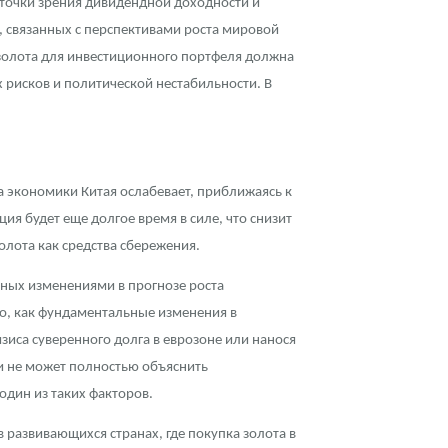
с точки зрения дивидендной доходности и
 связанных с перспективами роста мировой
золота для инвестиционного портфеля должна
рисков и политической нестабильности. В
а экономики Китая ослабевает, приближаясь к
ия будет еще долгое время в силе, что снизит
олота как средства сбережения.
ных изменениями в прогнозе роста
о, как фундаментальные изменения в
зиса суверенного долга в еврозоне или нанося
и не может полностью объяснить
один из таких факторов.
 развивающихся странах, где покупка золота в