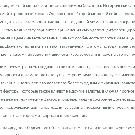
ания, желтый металл считается синонимом богатства. Исторически сло
ра, платины на 2026 год
ормой «средства обмена». Однако после Второй мировой войны нескол
емещаться к системе фиатных валют. На данный момент золото сохрани
ьшому количеству вариантов применения ему удалось дифференцироват
ения и целей инвестирования. Однако особенность золота имеет еще 
ры. Даже эксперты испытывают затруднения по этому поводу, а Бен Б
ает, в каком направлении движется курс золота, и я тоже на это не п
вом, несмотря на его недавнюю волатильность, вызванную техническ
лярности драгметалла останутся нетронутыми. Поскольку физическое
течение многих лет, это делает его более сходным с фиатными валю
т факторы, которые также влияют на другие валюты, включая прогно
угие важные технические факторы, определяющие состояние других вид
данных
кой коррекцией цен на палладий, вызванная искажениями спроса и пр
основных факторов – от спроса и предложения.
ве средства сбережения объясняется тем, что оно постоянно увеличив