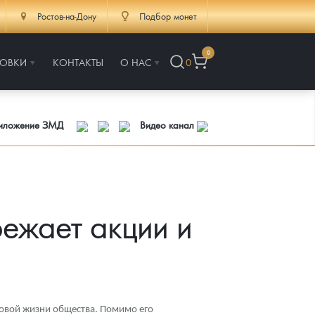
Ростов-на-Дону
Подбор монет
0
РОВКИ
КОНТАКТЫ
О НАС
0
риложение ЗМД
Видео канал
режает акции и
совой жизни общества. Помимо его