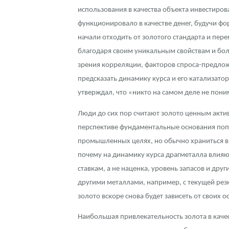
использования в качества объекта инвестиров
Контакты
Золотой червонец Сеятель
Выкуп монет
Распродажа монет и жетонов
Cтатьи
Курс золота и серебра
Итоги 2025 года. Прогноз курсов золота, сереб
функционировало в качестве денег, будучи ф
начали отходить от золотого стандарта и пер
О нас
Золотые слитки
Вопрос - ответ
Георгий Победоносец - динамика цен
Лом выкуп
Выкуп серебряных монет
благодаря своим уникальным свойствам и бол
зрения корреляции, факторов спроса-предлож
Аксессуары
Памятка для работы с монетами из драгметаллов
Скупка слитков
Наши преимущества
предсказать динамику курса и его катализато
Гарри Поттер
Условия возврата
Письмо директору
утверждал, что «никто на самом деле не поним
Год Лошади
Монеты
Пресс-служба
Люди до сих пор считают золото ценным акти
перспективе фундаментальные основания попу
Флот: ледоколы и корабли
Политика конфиденциальности
промышленных целях, но обычно храниться в 
почему на динамику курса драгметалла влияю
Жетоны "Необыкновенные обитатели глубин"
Политика использования Cookies
ставкам, а не наценка, уровень запасов и др
Ювелирные изделия
Положение по обработке и защите персональных 
другими металлами, например, с текущей рез
золото вскоре снова будет зависеть от своих 
Русская нумизматика
Наибольшая привлекательность золота в качест
Золотая карманная галерея