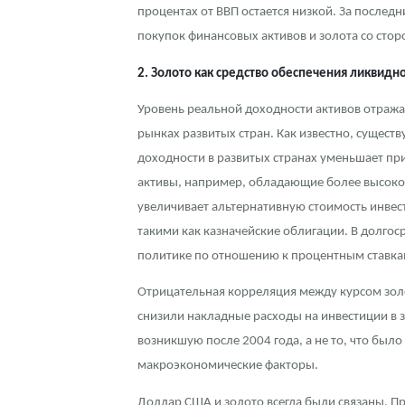
процентах от ВВП остается низкой. За послед
покупок финансовых активов и золота со стор
2. Золото как средство обеспечения ликвидн
Уровень реальной доходности активов отража
рынках развитых стран. Как известно, сущес
доходности в развитых странах уменьшает п
активы, например, обладающие более высокой
увеличивает альтернативную стоимость инвес
такими как казначейские облигации. В долго
политике по отношению к процентным ставкам 
Отрицательная корреляция между курсом золо
снизили накладные расходы на инвестиции в 
возникшую после 2004 года, а не то, что было
макроэкономические факторы.
Доллар США и золото всегда были связаны. П