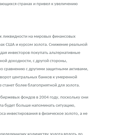
вающихся странах и привел к увеличению
иях ликвидности на мировых финансовых
рах США и курсом золота. Снижение реальной
дая инвесторов покупать альтернативные
ной доходности, с другой стороны,
 по сравнению с другими защитными активами,
оворот центральных банков к умеренной
 станет более благоприятной для золота.
биржевых фондов в 2004 году, поскольку они
ла будет больше напоминать ситуацию,
роса инвестирования в физическое золото, а не
пределенному количеству золота вплоть до