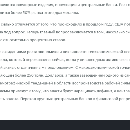
вляются ювелирные изделия, инвестиции и центральные банки. Рост с
дится более 50% рынка этого драгметалла.
у сильно отличается от того, что происходило в прошлом году. США п
а под вопрос. Теперь главный вопрос заключается в том, насколько 
е относительно процентных ставок.
: ожиданиями роста экономики и ликвидности, геоэкономической нес
кла, который переживается сейчас, когда у дивидендных активов воз
ый актив с ограниченным предложением. С макроэкономической точки
ляющим более 250 трлн. долларов, а также завершением одного из са
демографической тенденцией в области воспроизводства рабочей силы:
емы приведут к тому, что власти будут наращивать дефицит, а центр
сть золота. Переход крупных центральных банков к финансовой репре