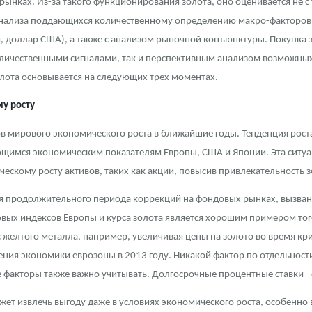
 рынках. Из-за такого функционирования золота, оно оценивается не 
анализа поддающихся количественному определению макро-факторов,
, доллар США), а также с анализом рыночной конъюнктуры. Покупка 
личественными сигналами, так и перспективным анализом возможных 
лота основывается на следующих трех моментах.
у росту
ов мирового экономического роста в ближайшие годы. Тенденция рост
ающимся экономическим показателям Европы, США и Японии. Эта ситуац
ескому росту активов, таких как акции, повысив привлекательность з
мя продолжительного периода коррекций на фондовых рынках, вызван
вых индексов Европы и курса золота является хорошим примером тог
 желтого металла, например, увеличивая цены на золото во время кри
ения экономики еврозоны в 2013 году. Никакой фактор по отдельност
 факторы также важно учитывать. Долгосрочные процентные ставки - 
жет извлечь выгоду даже в условиях экономического роста, особенно в