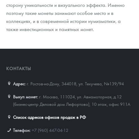
сторону уникальности и визуального эффекта. Именно
поэтому такие монеты занимают особое место и в
коллекциях, и в современной истории нумизматики, а
также инвестиционных и памятных монет.
КОНТАКТЫ
Адрес:
г. Ростов-на-Дону, 344018
,
ул. Текучева, №139/94
Выкуп монет:
г. Москва, 111024, ул. Авиамоторная, д.12
(бизнес-центр Деловой дом Лефортово), 10 этаж, офис 911А
Список адресов офисов продаж в РФ
Телефон:
+7 (960) 447-04-12