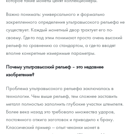
которое такие монеты ценят коллекционеры.
Русская нумизматика
Важно понимать: универсального и формально
Золотая карманная галерея
закрепленного определения ультравысокого рельефа не
Наборы подарочных и коллекционных монет
существует. Каждый монетный двор трактует его по-
своему. Где-то под этим понимают просто очень высокий
Монеты и жетоны из недрагоценных металлов
рельеф по сравнению со стандартом, а где-то вводят
вполне конкретные измеримые параметры.
Книги по нумизматике
Почему ультравысокий рельеф – это недавнее
изобретение?
Проблема ультравысокого рельефа заключалась в
технологии. Чем выше рельеф, тем сложнее заставить
металл полностью заполнить глубокие участки штемпеля.
Более века назад это требовало множества ударов,
постоянного отжига заготовок и приводило к браку.
Классический пример — опыт чеканки монет в