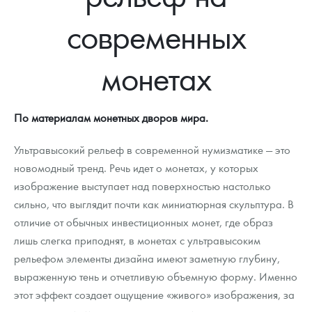
Новости
Монеты и жетоны ЗМД
Клуб ЗМД
Подбор монет
Иностранные
Памятные монеты России и СССР
современных
Котировки
Георгий Победоносец
Гарантии
Информация
Аналитика и события
Монеты стран мира после 1950г
Монеты Царской России
монетах
Контакты
Золотой червонец Сеятель
Выкуп монет
Распродажа монет и жетонов
Cтатьи
Курс золота и серебра
Итоги 2025 года. Прогноз курсов золота, серебра, платины на
2026 год
О нас
Золотые слитки
Вопрос - ответ
Георгий Победоносец - динамика цен
Лом выкуп
Выкуп серебряных монет
По материалам монетных дворов мира.
Аксессуары
Памятка для работы с монетами из драгметаллов
Скупка слитков
Наши преимущества
Ультравысокий рельеф в современной нумизматике — это
Гарри Поттер
Условия возврата
Письмо директору
новомодный тренд. Речь идет о монетах, у которых
изображение выступает над поверхностью настолько
Год Лошади
Монеты
Пресс-служба
сильно, что выглядит почти как миниатюрная скульптура. В
отличие от обычных инвестиционных монет, где образ
Флот: ледоколы и корабли
Политика конфиденциальности
лишь слегка приподнят, в монетах с ультравысоким
Жетоны "Необыкновенные обитатели глубин"
Политика использования Cookies
рельефом элементы дизайна имеют заметную глубину,
выраженную тень и отчетливую объемную форму. Именно
Ювелирные изделия
Положение по обработке и защите персональных данных
этот эффект создает ощущение «живого» изображения, за