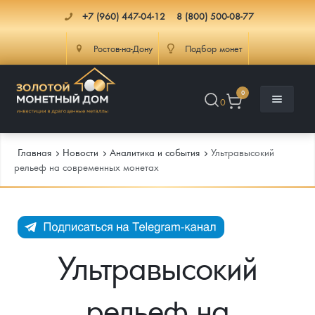
+7 (960) 447-04-12
8 (800) 500-08-77
Ростов-на-Дону
Подбор монет
0
0
Главная
Новости
Аналитика и события
Ультравысокий
рельеф на современных монетах
Каталог
Инфо
Каталог Монет
Ультравысокий
Доставка
Инвестиционные монеты
Как сделать заказ
рельеф на
Услуги
Памятные и старинные монеты
Подлинность монет
Монеты Россия и СССР