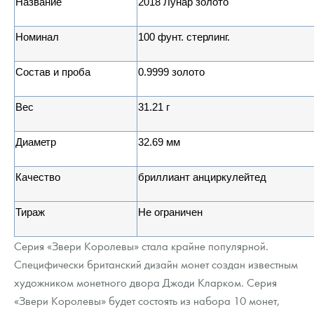
Название
2018 Лунар золото
Номинал
100
фунт
.
стерлинг.
Состав и проба
0.9999
золото
Вес
31.21
г
Диаметр
32.69
мм
Качество
бриллиант анциркулейтед
Тираж
Не ограничен
Серия «Звери Королевы» стала крайне популярной.
Специфически британский дизайн монет создан известным
художником монетного двора Джоди Кларком. Серия
«Звери Королевы» будет состоять из набора 10 монет,