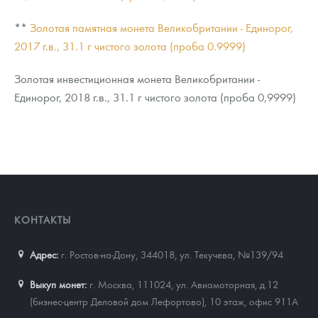
**
Золотая памятная монета Великобритании - Единорог,
2017 г.в., 31.1 г чистого золота (проба 0.9999)
Золотая инвестиционная монета Великобритании -
Единорог, 2018 г.в., 31.1 г чистого золота (проба 0,9999)
КОНТАКТЫ
Адрес:
г. Ростов-на-Дону, 344018
,
ул. Текучева, №139/94
Выкуп монет:
г. Москва, 111024, ул. Авиамоторная, д.12
(бизнес-центр Деловой дом Лефортово), 10 этаж, офис 911А