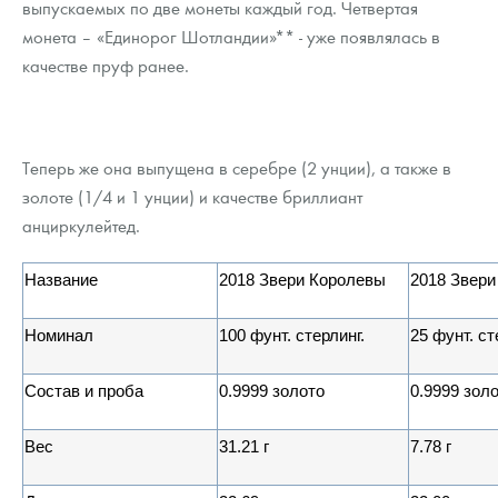
выпускаемых по две монеты каждый год. Четвертая
монета – «Единорог Шотландии»** - уже появлялась в
качестве пруф ранее.
Теперь же она выпущена в серебре (2 унции), а также в
золоте (1/4 и 1 унции) и качестве бриллиант
анциркулейтед.
Название
2018 Звери Королевы
2018 Звери
Номинал
100
фунт
.
стерлинг.
25
фунт
.
ст
Состав и проба
0.9999
золото
0.9999
зол
Вес
31.21
г
7.78
г