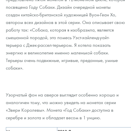
Русская нумизматика
посвящена Году Собаки. Дизайн очередной монеты
создан китайско-британской художницей Вуон-Геан Хо,
Золотая карманная галерея
автором всех дизайнов в этой серии. Она описывает свою
Наборы подарочных и коллекционных монет
работу так: «Собака, которая я изобразила, является
смешанной породой, это помесь Уэст-хайленд-уайт-
Монеты и жетоны из недрагоценных металлов
терьера с Джек-рассел-терьером. Я хотела показать
энергию и великолепие именно маленькой собаки.
Книги по нумизматике
Терьеры очень подвижные, игривые, преданные, умные
собаки».
Узорчатый фон на аверсе выглядит особенно хорошо и
аналогичен тому, что можно увидеть на монетах серии
«Звери Королевы». Монета «Год Собаки» доступна в
серебре и золота и обладает весом в 1 унцию.