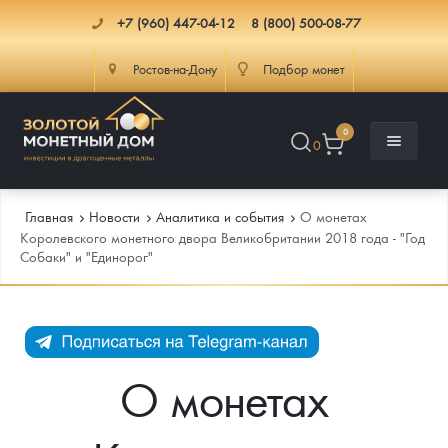
+7 (960) 447-04-12
8 (800) 500-08-77
Ростов-на-Дону
Подбор монет
0
0
Главная
Новости
Аналитика и события
О монетах
Королевского монетного двора Великобритании 2018 года - "Год
Cобаки" и "Единорог"
Каталог
Инфо
Каталог Монет
Доставка
Инвестиционные монеты
Как сделать заказ
О монетах
Услуги
Памятные и старинные монеты
Подлинность монет
Монеты Россия и СССР