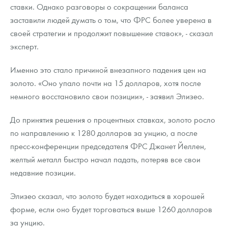
Русская нумизматика
ставки. Однако разговоры о сокращении баланса
заставили людей думать о том, что ФРС более уверена в
Золотая карманная галерея
своей стратегии и продолжит повышение ставок», - сказал
эксперт.
Наборы подарочных и коллекционных монет
Именно это стало причиной внезапного падения цен на
Монеты и жетоны из недрагоценных металлов
золото. «Оно упало почти на 15 долларов, хотя после
Книги по нумизматике
немного восстановило свои позиции», - заявил Элизео.
До принятия решения о процентных ставках, золото росло
по направлению к 1280 долларов за унцию, а после
пресс-конференции председателя ФРС Джанет Йеллен,
желтый металл быстро начал падать, потеряв все свои
недавние позиции.
Элизео сказал, что золото будет находиться в хорошей
форме, если оно будет торговаться выше 1260 долларов
за унцию.