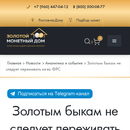
+7 (960) 447-04-12
8 (800) 500-08-77
Ростов-на-Дону
Подбор монет
0
0
Главная
Новости
Аналитика и события
Золотым быкам не
следует переживать из-за ФРС
Каталог
Инфо
Каталог Монет
Золотым быкам не
Доставка
Инвестиционные монеты
Как сделать заказ
следует переживать
Услуги
Памятные и старинные монеты
Подлинность монет
Монеты Россия и СССР