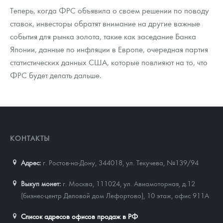
Теперь, когда ФРС объявила о своем решении по поводу
ставок, инвесторы обратят внимание на другие важные
события для рынка золота, такие как заседание Банка
Японии, данные по инфляции в Европе, очередная партия
статистических данных США, которые повлияют на то, что
ФРС будет делать дальше.
КОНТАКТЫ
Адрес:
г. Ростов-на-Дону, 344018
,
ул. Текучева, №139/94
Выкуп монет:
г. Москва, 111024, ул. Авиамоторная, д.12
(бизнес-центр Деловой дом Лефортово), 10 этаж, офис 911А
Список адресов офисов продаж в РФ