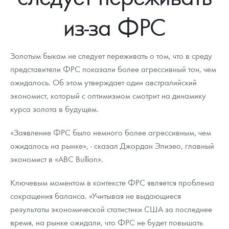
Новости
Монеты и жетоны ЗМД
Клуб ЗМД
Подбор монет
Иностранные
Памятные монеты России и СССР
из-за ФРС
Котировки
Георгий Победоносец
Гарантии
Информация
Аналитика и события
Монеты стран мира после 1950г
Монеты Царской России
Контакты
Золотой червонец Сеятель
Выкуп монет
Распродажа монет и жетонов
Cтатьи
Курс золота и серебра
Итоги 2025 года. Прогноз курсов золота, серебра, платины на
Золотым быкам не следует переживать о том, что в среду
2026 год
представители ФРС показали более агрессивный тон, чем
О нас
Золотые слитки
Вопрос - ответ
Георгий Победоносец - динамика цен
Лом выкуп
Выкуп серебряных монет
ожидалось. Об этом утверждает один австралийский
экономист, который с оптимизмом смотрит на динамику
Аксессуары
Памятка для работы с монетами из драгметаллов
Скупка слитков
Наши преимущества
курса золота в будущем.
Гарри Поттер
Условия возврата
Письмо директору
«Заявление ФРС было немного более агрессивным, чем
Год Лошади
Монеты
ожидалось на рынке», - сказал Джордан Элизео, главный
Пресс-служба
экономист в «ABC Bullion».
Флот: ледоколы и корабли
Политика конфиденциальности
Ключевым моментом в контексте ФРС является проблема
Жетоны "Необыкновенные обитатели глубин"
Политика использования Cookies
сокращения баланса. «Учитывая не выдающиеся
результаты экономической статистики США за последнее
Ювелирные изделия
Положение по обработке и защите персональных данных
время, на рынке ожидали, что ФРС не будет повышать