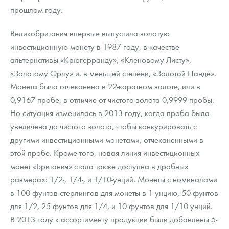
Русская нумизматика
прошлом году.
Золотая карманная галерея
Великобритания впервые выпустила золотую
инвестиционную монету в 1987 году, в качестве
Наборы подарочных и коллекционных монет
альтернативы «Крюгерранду», «Кленовому Листу»,
Монеты и жетоны из недрагоценных металлов
«Золотому Орлу» и, в меньшей степени, «Золотой Панде».
Монета была отчеканена в 22-каратном золоте, или в
Книги по нумизматике
0,9167 пробе, в отличие от чистого золота 0,9999 пробы.
Но ситуация изменилась в 2013 году, когда проба была
увеличена до чистого золота, чтобы конкурировать с
другими инвестиционными монетами, отчеканенными в
этой пробе. Кроме того, новая линия инвестиционных
монет «Британия» стала также доступна в дробных
размерах: 1/2-, 1/4-, и 1/10-унций. Монеты с номиналами
в 100 фунтов стерлингов для монеты в 1 унцию, 50 фунтов
для 1/2, 25 фунтов для 1/4, и 10 фунтов для 1/10 унций.
В 2013 году к ассортименту продукции были добавлены 5-