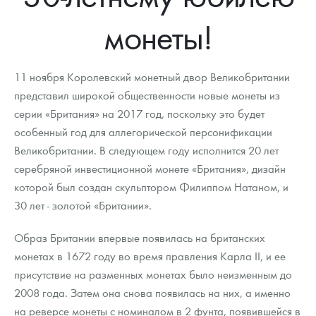
Новости
Монеты и жетоны ЗМД
Клуб ЗМД
Подбор монет
Иностранные
Памятные монеты России и СССР
монеты!
Котировки
Георгий Победоносец
Гарантии
Информация
Аналитика и события
Монеты стран мира после 1950г
Монеты Царской России
Контакты
Золотой червонец Сеятель
Выкуп монет
Распродажа монет и жетонов
Cтатьи
Курс золота и серебра
Итоги 2025 года. Прогноз курсов золота, серебра, платины на
11 ноября Королевский монетный двор Великобритании
2026 год
представил широкой общественности новые монеты из
О нас
Золотые слитки
Вопрос - ответ
Георгий Победоносец - динамика цен
Лом выкуп
Выкуп серебряных монет
серии «Британия» на 2017 год, поскольку это будет
особенный год для аллегорической персонификации
Аксессуары
Памятка для работы с монетами из драгметаллов
Скупка слитков
Наши преимущества
Великобритании. В следующем году исполнится 20 лет
Гарри Поттер
Условия возврата
серебряной инвестиционной монете «Британия», дизайн
Письмо директору
которой был создан скульптором Филиппом Натаном, и
Год Лошади
Монеты
Пресс-служба
30 лет - золотой «Британии».
Флот: ледоколы и корабли
Политика конфиденциальности
Образ Британии впервые появилась на британских
монетах в 1672 году во время правления Карла II, и ее
Жетоны "Необыкновенные обитатели глубин"
Политика использования Cookies
присутствие на разменных монетах было неизменным до
Ювелирные изделия
Положение по обработке и защите персональных данных
2008 года. Затем она снова появилась на них, а именно
на реверсе монеты с номиналом в 2 фунта, появившейся в