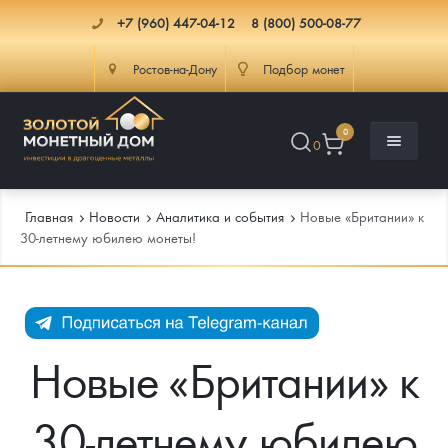
+7 (960) 447-04-12
8 (800) 500-08-77
Ростов-на-Дону
Подбор монет
0
0
Главная
Новости
Аналитика и события
Новые «Британии» к
30-летнему юбилею монеты!
Каталог
Инфо
Каталог Монет
Новые «Британии» к
Доставка
Инвестиционные монеты
Как сделать заказ
30-летнему юбилею
Услуги
Памятные и старинные монеты
Подлинность монет
Монеты Россия и СССР