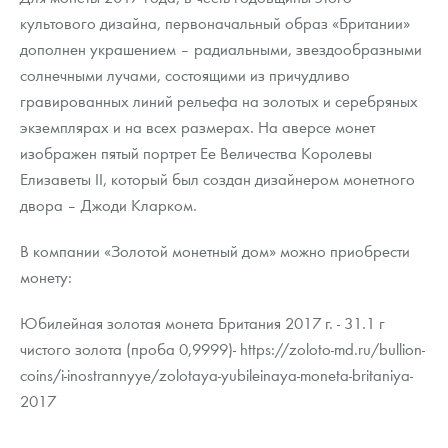
культового дизайна, первоначальный образ «Британии»
дополнен украшением – радиальными, звездообразными
солнечными лучами, состоящими из причудливо
гравированных линий рельефа на золотых и серебряных
экземплярах и на всех размерах. На аверсе монет
изображен пятый портрет Ее Величества Королевы
Елизаветы II, который был создан дизайнером монетного
двора – Джоди Кларком.
В компании «Золотой монетный дом» можно приобрести
монету:
Юбилейная золотая монета Британия 2017 г. - 31.1 г
чистого золота (проба 0,9999)- https://zoloto-md.ru/bullion-
coins/i-inostrannyye/zolotaya-yubileinaya-moneta-britaniya-
2017