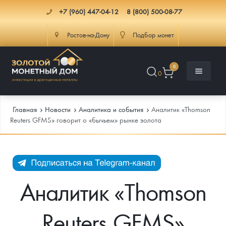
+7 (960) 447-04-12
8 (800) 500-08-77
Ростов-на-Дону
Подбор монет
0
0
Главная
Новости
Аналитика и события
Аналитик «Thomson
Reuters GFMS» говорит о «бычьем» рынке золота
Каталог
Инфо
Каталог Монет
Аналитик «Thomson
Доставка
Инвестиционные монеты
Как сделать заказ
Reuters GFMS»
Услуги
Памятные и старинные монеты
Подлинность монет
Монеты Россия и СССР