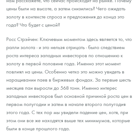
нам расскажете, что сейчас происходит на рынке. Почему
Русская нумизматика
цены были на высоте, а затем снизились? Чего ожидать
золоту в контексте спроса и предложения до конца это
Золотая карманная галерея
года? Что будет с ценой?
Наборы подарочных и коллекционных монет
Росс Стрэйчен: Ключевым моментом здесь является то, что
Монеты и жетоны из недрагоценных металлов
ралли золота - и это нельзя отрицать - было следствием
роста интереса западных инвесторов по отношению к
Книги по нумизматике
золоту в первой половине года. Именно этот момент
повлиял на цены. Особенно четко это можно увидеть в
наращивании паев в биржевых фондах. За первые шесть
месяцев паи выросли до 568 тонн. Именно интерес
западных инвесторов был основной причиной роста цен в
первом полугодии и затем в начале второго полугодия
этого года. С тех пор мы увидели падение цен, хотя, при
этом они все же находятся выше тех минимумов, которые
были в конце прошлого года.