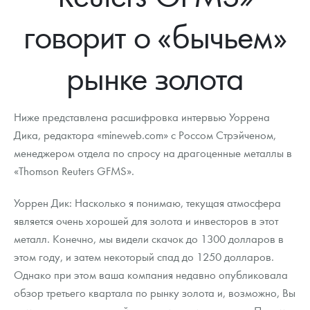
Новости
Монеты и жетоны ЗМД
Клуб ЗМД
Подбор монет
Иностранные
Памятные монеты России и СССР
говорит о «бычьем»
Котировки
Георгий Победоносец
Гарантии
Информация
Аналитика и события
Монеты стран мира после 1950г
Монеты Царской России
рынке золота
Контакты
Золотой червонец Сеятель
Выкуп монет
Распродажа монет и жетонов
Cтатьи
Курс золота и серебра
Итоги 2025 года. Прогноз курсов золота, серебра, платины на
2026 год
О нас
Золотые слитки
Вопрос - ответ
Георгий Победоносец - динамика цен
Лом выкуп
Выкуп серебряных монет
Ниже представлена расшифровка интервью Уоррена
Аксессуары
Памятка для работы с монетами из драгметаллов
Скупка слитков
Дика, редактора «mineweb.com» с Россом Стрэйченом,
Наши преимущества
менеджером отдела по спросу на драгоценные металлы в
Гарри Поттер
Условия возврата
Письмо директору
«Thomson Reuters GFMS».
Год Лошади
Монеты
Пресс-служба
Уоррен Дик: Насколько я понимаю, текущая атмосфера
является очень хорошей для золота и инвесторов в этот
Флот: ледоколы и корабли
Политика конфиденциальности
металл. Конечно, мы видели скачок до 1300 долларов в
Жетоны "Необыкновенные обитатели глубин"
Политика использования Cookies
этом году, и затем некоторый спад до 1250 долларов.
Однако при этом ваша компания недавно опубликовала
Ювелирные изделия
Положение по обработке и защите персональных данных
обзор третьего квартала по рынку золота и, возможно, Вы