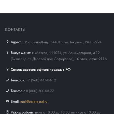
КОНТАКТЫ
Адрес:
г. Ростов-на-Дону, 344018
,
ул. Текучева, №139/94
Выкуп монет:
г. Москва, 111024, ул. Авиамоторная, д.12
(бизнес-центр Деловой дом Лефортово), 10 этаж, офис 911А
Список адресов офисов продаж в РФ
Телефон:
+7 (960) 447-04-12
Телефон:
8 (800) 500-08-77
Email:
mail@zoloto-md.ru
Режим работы:
пн-чт с 10:00 до 18:30, пятница с 10:00 до