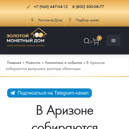
+7 (960) 447-04-12
8 (800) 500-08-77
Ростов-на-Дону
Подбор монет
0
0
Главная
Новости
Аналитика и события
В Аризоне
собираются выпускать золотые облигации
Каталог
Инфо
Каталог Монет
В Аризоне
Доставка
Инвестиционные монеты
Как сделать заказ
собираются
Услуги
Памятные и старинные монеты
Подлинность монет
Монеты Россия и СССР