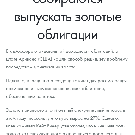
Новости
Монеты и жетоны ЗМД
Клуб ЗМД
Подбор монет
Иностранные
Памятные монеты России и СССР
выпускать золотые
Котировки
Георгий Победоносец
Гарантии
Информация
Аналитика и события
Монеты стран мира после 1950г
Монеты Царской России
облигации
Контакты
Золотой червонец Сеятель
Выкуп монет
Распродажа монет и жетонов
Cтатьи
Курс золота и серебра
Итоги 2025 года. Прогноз курсов золота, серебра, платины на
2026 год
О нас
Золотые слитки
Вопрос - ответ
Георгий Победоносец - динамика цен
Лом выкуп
Выкуп серебряных монет
В атмосфере отрицательной доходности облигаций, в
Аксессуары
Памятка для работы с монетами из драгметаллов
Скупка слитков
штате Аризона (США) нашли способ решить эту проблему
Наши преимущества
посредством монетизации золота.
Гарри Поттер
Условия возврата
Письмо директору
Недавно, власти штата создали комитет для рассмотрения
Год Лошади
Монеты
Пресс-служба
возможности выпуска казначейских облигаций,
обеспеченных золотом.
Флот: ледоколы и корабли
Политика конфиденциальности
Золото привлекло значительный спекулятивный интерес в
Жетоны "Необыкновенные обитатели глубин"
Политика использования Cookies
этом году, поскольку его курс вырос на 27%. Однако,
Ювелирные изделия
Положение по обработке и защите персональных данных
член комитета Кейт Винер утверждает, что нынешняя роль
золота как спекулятивного актива ничего хорошего для