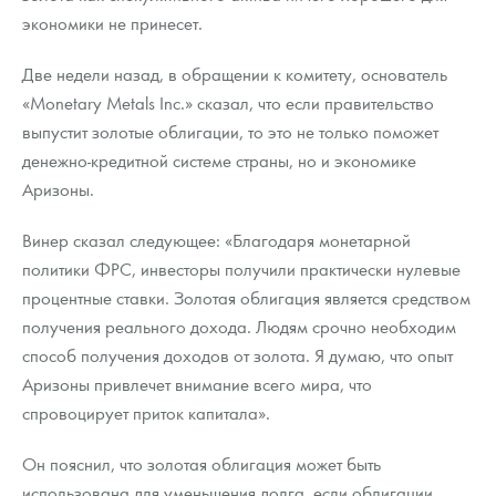
Русская нумизматика
экономики не принесет.
Золотая карманная галерея
Две недели назад, в обращении к комитету, основатель
«Monetary Metals Inc.» сказал, что если правительство
Наборы подарочных и коллекционных монет
выпустит золотые облигации, то это не только поможет
Монеты и жетоны из недрагоценных металлов
денежно-кредитной системе страны, но и экономике
Аризоны.
Книги по нумизматике
Винер сказал следующее: «Благодаря монетарной
политики ФРС, инвесторы получили практически нулевые
процентные ставки. Золотая облигация является средством
получения реального дохода. Людям срочно необходим
способ получения доходов от золота. Я думаю, что опыт
Аризоны привлечет внимание всего мира, что
спровоцирует приток капитала».
Он пояснил, что золотая облигация может быть
использована для уменьшения долга, если облигации