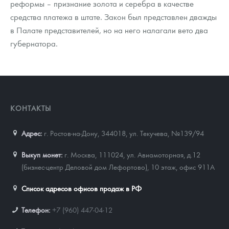
реформы – признание золота и серебра в качестве
средства платежа в штате. Закон был представлен дважды
в Палате представителей, но на него налагали вето два
губернатора.
КОНТАКТЫ
Адрес:
г. Ростов-на-Дону, 344018
,
ул. Текучева, №139/94
Выкуп монет:
г. Москва, 111024, ул. Авиамоторная, д.12
(бизнес-центр Деловой дом Лефортово), 10 этаж, офис 911А
Список адресов офисов продаж в РФ
Телефон:
+7 (960) 447-04-12