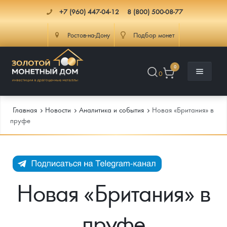
+7 (960) 447-04-12
8 (800) 500-08-77
Ростов-на-Дону
Подбор монет
0
0
Главная
Новости
Аналитика и события
Новая «Британия» в
пруфе
Каталог
Инфо
Каталог Монет
Новая «Британия» в
Доставка
Инвестиционные монеты
Как сделать заказ
пруфе
Услуги
Памятные и старинные монеты
Подлинность монет
Монеты Россия и СССР