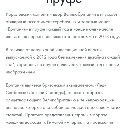
Новости
Монеты и жетоны ЗМД
Клуб ЗМД
Подбор монет
Иностранные
Памятные монеты России и СССР
Королевский монетный двор Великобритании выпускает
Котировки
Георгий Победоносец
Гарантии
Информация
Аналитика и события
Монеты стран мира после 1950г
Монеты Царской России
обширный ассортимент серебряных и золотых монет
«Британия» в пруфе каждый год в конце июня - начале
Контакты
Золотой червонец Сеятель
Выкуп монет
Распродажа монет и жетонов
Cтатьи
Курс золота и серебра
Итоги 2025 года. Прогноз курсов золота, серебра, платины на
2026 год
июля, с тех пор как возникла эта программа в 2013 году.
О нас
Золотые слитки
Вопрос - ответ
Георгий Победоносец - динамика цен
Лом выкуп
Выкуп серебряных монет
В отличие от популярной инвестиционной версии,
Аксессуары
Памятка для работы с монетами из драгметаллов
Скупка слитков
Наши преимущества
выпускаемой с 2012 года без изменения дизайна каждый
год*, «Британия» в пруфе появляется каждый год с новым
Гарри Поттер
Условия возврата
Письмо директору
изображением.
Год Лошади
Монеты
Пресс-служба
Британия является британским эквивалентом «Леди
Свободы» («Богини Свободы), женского образа,
Флот: ледоколы и корабли
Политика конфиденциальности
олицетворяющего Великобританию и те непреходящие
Жетоны "Необыкновенные обитатели глубин"
Политика использования Cookies
ценности, которые она собой воплощает в течение многих
столетий. Практика представления страны в образе
Ювелирные изделия
Положение по обработке и защите персональных данных
женщины восходит к Римской империи. На протяжении