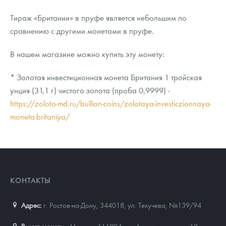
Тираж «Британии» в пруфе является небольшим по
сравнению с другими монетами в пруфе.
В нашем магазине можно купить эту монету:
* Золотая инвестиционная монета Британия 1 тройская
унция (31,1 г) чистого золота (проба 0,9999) -
https://zoloto-md.ru/bullion-coins/zolotaya-investiczionnaya-
moneta-britaniya/
КОНТАКТЫ
Адрес:
г. Ростов-на-Дону, 344018
,
ул. Текучева, №139/94