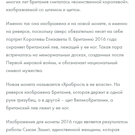
многих лет Британия считалась «воинственной королевой»,
Русская нумизматика
изображаемой со шлемом и щитом.
Золотая карманная галерея
Именно так она изображена и на новой монете, а именно
Наборы подарочных и коллекционных монет
на реверсе, поскольку аверс обязательно несет на себе
портрет Королевы Елизаветы ІІ. Британию 2016 года
Монеты и жетоны из недрагоценных металлов
охраняет британский лев, лежащий у ее ног. Такая пара
встречалась на мемориальных досках, созданных после
Книги по нумизматике
Первой мировой войны, и обозначает национальный
символ мужества.
Новая монета называется «Храбрость в ее власти». На
реверсе изображена Британия, которая держит в одной
руке трезубец, а в другой – щит Великобритании, а
британский лев лежит у ее ног.
Изображение для монеты 2016 года является результатом
работы Сьюзи Замит, единственной женщины, которая