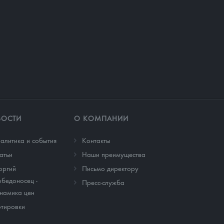
ВОСТИ
О КОМПАНИИ
алитика и события
Контакты
атьи
Наши преимущества
оргий
Письмо директору
бедоносец -
Пресс-служба
намика цен
тировки