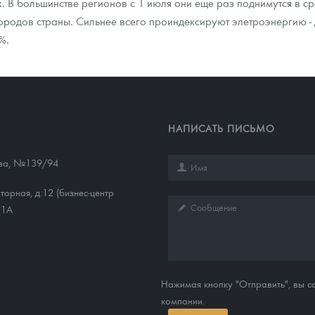
. В большинстве регионов с 1 июля они еще раз поднимутся в сре
ородов страны. Сильнее всего проиндексируют элетроэнергию - д
%.
НАПИСАТЬ ПИСЬМО
ева, №139/94
торная, д.12 (бизнес-центр
11А
Нажимая кнопку "Отправить", вы 
компании.