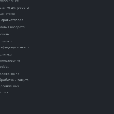
опрос - ответ
амятка для работы
 монетами
з драгметаллов
словия возврата
онеты
олитика
онфиденциальности
олитика
спользования
ookies
оложение по
бработке и защите
ерсональных
анных