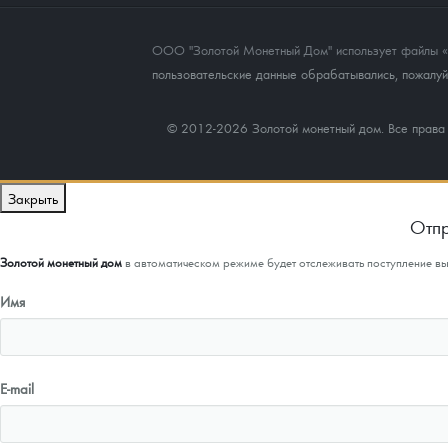
ООО "Золотой Монетный Дом" использует файлы «co
пользовательские данные обрабатывались, пожалуйс
© 2012-2026 Золотой монетный дом. Все прав
Закрыть
Отпр
Золотой монетный дом
в автоматическом режиме будет отслеживать поступление в
Имя
E-mail