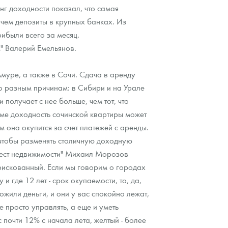
нг доходности показал, что самая
 чем депозиты в крупных банках. Из
ибыли всего за месяц.
" Валерий Емельянов.
муре, а также в Сочи. Сдача в аренду
о разным причинам: в Сибири и на Урале
получает с нее больше, чем тот, что
зиме доходность сочинской квартиры может
 она окупится за счет платежей с аренды.
, чтобы разменять столичную доходную
джест недвижимости" Михаил Морозов
о рискованный. Если мы говорим о городах
 где 12 лет - срок окупаемости, то, да,
жили деньги, и они у вас спокойно лежат,
е просто управлять, а еще и уметь
почти 12% с начала лета, желтый - более