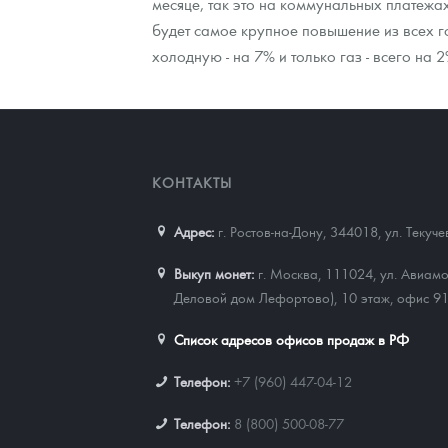
месяце, так это на коммунальных платежах
будет самое крупное повышение из всех г
холодную - на 7% и только газ - всего на 2
КОНТАКТЫ
Адрес:
г. Ростов-на-Дону, 344018
,
ул. Текуч
Выкуп монет:
г. Москва, 111024, ул. Авиамо
Деловой дом Лефортово), 10 этаж, офис 9
Список адресов офисов продаж в РФ
Телефон:
+7 (960) 447-04-12
Телефон:
8 (800) 500-08-77