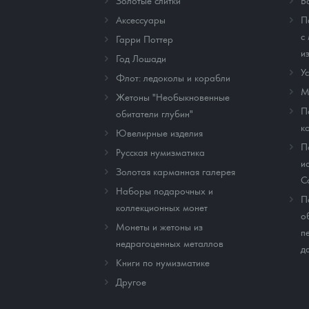
Золотые слитки
В
Аксессуары
П
с
Гарри Поттер
и
Год Лошади
У
Флот: ледоколы и корабли
М
Жетоны "Необыкновенные
П
обитатели глубин"
к
Ювелирные изделия
П
Русская нумизматика
и
Золотая карманная галерея
C
Наборы подарочных и
П
коллекционных монет
о
Монеты и жетоны из
п
недрагоценных металлов
д
Книги по нумизматике
Другое