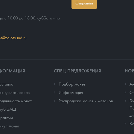
Отправить
ца с 10:00 до 18:00, суббота - по
ss@zoloto-md.ru
ФОРМАЦИЯ
СПЕЦ ПРЕДЛОЖЕНИЯ
НО
оставка
Подбор монет
Ан
ак сделать заказ
Информация
Cт
одлинность монет
Распродажа монет и жетонов
Ге
По
луб ЗМД
ди
арантии
Ко
ыкуп монет