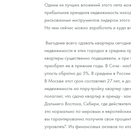
Одним из лучших вложений этого лета мож
прибыльная арендная недвижимость находи
Контакты
Золотой червонец Сеятель
Выкуп монет
Распродажа монет и жетонов
Cтатьи
Курс золота и серебра
Итоги 2025 года. Прогноз курсов золота, сереб
рискованных инструментов лидером этого 
О нас
Золотые слитки
Вопрос - ответ
Георгий Победоносец - динамика цен
Лом выкуп
Выкуп серебряных монет
На чем сейчас можно заработать и куда в
Аксессуары
Памятка для работы с монетами из драгметаллов
Скупка слитков
Наши преимущества
Выгоднее всего сдавать квартиры сегодня
недвижимости в этих городах в среднем п
Гарри Поттер
Условия возврата
Письмо директору
квартиры существенно подешевели, и при т
Год Лошади
Монеты
приобрел ее в прежние годы. В Сочи - нао
Пресс-служба
упасть обратно до 5%. В среднем в России
Флот: ледоколы и корабли
Политика конфиденциальности
В Москве этот срок составляет 27 лет, и 
недвижимость на пару-тройку квартир гд
Жетоны "Необыкновенные обитатели глубин"
Политика использования Cookies
полагает, что сдача квартир в аренду - за
Ювелирные изделия
Положение по обработке и защите персональных 
Дальнего Востока, Сибири, где действитель
это нормально по мировым и европейским м
Русская нумизматика
вы гарантированно получите свои проценты 
управлять". Из финансовых активов по ито
Золотая карманная галерея