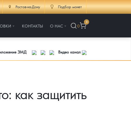
Ростов-на-Дону
Подбор монет
0
РОВКИ
КОНТАКТЫ
О НАС
0
риложение ЗМД
Видео канал
о: как защитить