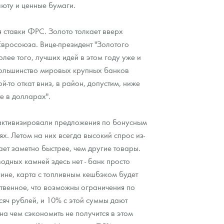
алюту и ценные бумаги.
 ставки ФРС. Золото толкает вверх
Евросоюза. Вице-президент "Золотого
олее того, лучших идей в этом году уже и
 Большинство мировых крупных банков
-то откат вниз, в район, допустим, ниже
е в долларах".
 активизировали предложения по бонусным
х. Летом на них всегда высокий спрос из-
ает заметно быстрее, чем другие товары.
дных камней здесь нет - банк просто
шине, карта с топливным кешбэком будет
ственное, что возможны ограничения по
сяч рублей, и 10% с этой суммы дают
на чем сэкономить не получится в этом