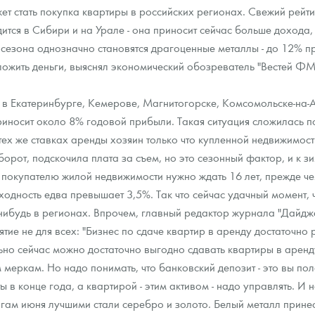
ет стать покупка квартиры в российских регионах. Свежий рейти
тся в Сибири и на Урале - она приносит сейчас больше дохода,
ра, платины на 2026 год
сезона однозначно становятся драгоценные металлы - до 12% пр
ложить деньги, выяснял экономический обозреватель "Вестей ФМ
 в Екатеринбурге, Кемерове, Магнитогорске, Комсомольске-на-А
риносит около 8% годовой прибыли. Такая ситуация сложилась п
ех же ставках аренды хозяин только что купленной недвижимости 
борот, подскочила плата за съем, но это сезонный фактор, и к 
 покупателю жилой недвижимости нужно ждать 16 лет, прежде чем
доходность едва превышает 3,5%. Так что сейчас удачный момент
е-нибудь в регионах. Впрочем, главный редактор журнала "Дай
нятие не для всех: "Бизнес по сдаче квартир в аренду достаточн
данных
но сейчас можно достаточно выгодно сдавать квартиры в аренду и
еркам. Но надо понимать, что банковский депозит - это вы поло
в конце года, а квартирой - этим активом - надо управлять. И н
гам июня лучшими стали серебро и золото. Белый металл принес 