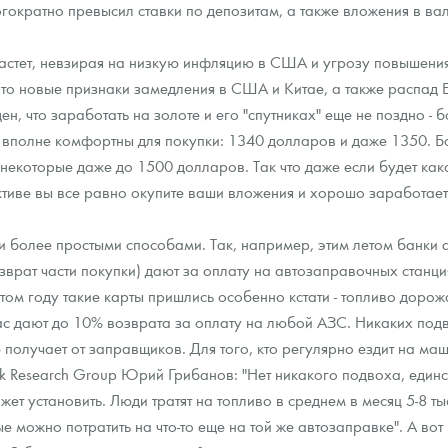
огократно превысил ставки по депозитам, а также вложения в в
стет, невзирая на низкую инфляцию в США и угрозу повышения
к то новые признаки замедления в США и Китае, а также распад 
, что заработать на золоте и его "спутниках" еще не поздно - б
ас, вполне комфортны для покупки: 1340 долларов и даже 1350.
некоторые даже до 1500 долларов. Так что даже если будет какой
ктиве вы все равно окупите ваши вложения и хорошо заработает
и более простыми способами. Так, например, этим летом банки
зврат части покупки) дают за оплату на автозаправочных станция
том году такие карты пришлись особенно кстати - топливо дорож
с дают до 10% возврата за оплату на любой АЗС. Никаких подво
 получает от заправщиков. Для того, кто регулярно ездит на ма
nk Research Group Юрий Грибанов: "Нет никакого подвоха, един
т установить. Люди тратят на топливо в среднем в месяц 5-8 ты
 можно потратить на что-то еще на той же автозаправке". А вот 