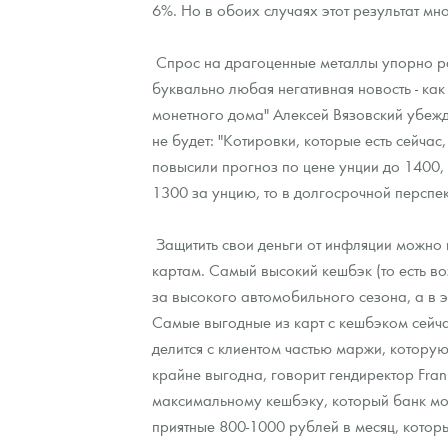
6%. Но в обоих случаях этот результат мн
Наборы подарочных и коллекционных монет
Спрос на драгоценные металлы упорно ра
Монеты и жетоны из недрагоценных металлов
буквально любая негативная новость - ка
монетного дома" Алексей Вязовский убежден
Книги по нумизматике
не будет: "Котировки, которые есть сейч
повысили прогноз по цене унции до 1400, 
1300 за унцию, то в долгосрочной перспе
Защитить свои деньги от инфляции можно 
картам. Самый высокий кешбэк (то есть во
за высокого автомобильного сезона, а в э
Самые выгодные из карт с кешбэком сейча
делится с клиентом частью маржи, которую
крайне выгодна, говорит гендиректор Fra
максимальному кешбэку, который банк може
приятные 800-1000 рублей в месяц, которые