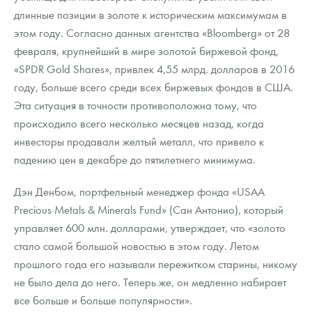
Русская нумизматика
длинные позиции в золоте к историческим максимумам в
этом году. Согласно данных агентства «Bloomberg» от 28
Золотая карманная галерея
февраля, крупнейший в мире золотой биржевой фонд,
Наборы подарочных и коллекционных монет
«SPDR Gold Shares», привлек 4,55 млрд. долларов в 2016
году, больше всего среди всех биржевых фондов в США.
Монеты и жетоны из недрагоценных металлов
Эта ситуация в точности противоположна тому, что
происходило всего несколько месяцев назад, когда
Книги по нумизматике
инвесторы продавали желтый металл, что привело к
падению цен в декабре до пятилетнего минимума.
Дэн Денбом, портфельный менеджер фонда «USAA
Precious Metals & Minerals Fund» (Сан Антонио), который
управляет 600 млн. долларами, утверждает, что «золото
стало самой большой новостью в этом году. Летом
прошлого года его называли пережитком старины, никому
не было дела до него. Теперь же, он медленно набирает
все больше и больше популярности».