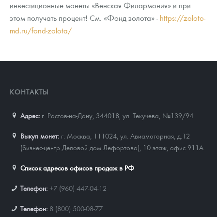
инвестиционные монеты «Венская Филармония» и при
этом получать процент! См. «Фонд золота» -
https://zoloto-
md.ru/fond-zolota/
КОНТАКТЫ
Адрес:
г. Ростов-на-Дону, 344018
,
ул. Текучева, №139/94
Выкуп монет:
г. Москва, 111024, ул. Авиамоторная, д.12
(бизнес-центр Деловой дом Лефортово), 10 этаж, офис 911А
Список адресов офисов продаж в РФ
Телефон:
+7 (960) 447-04-12
Телефон:
8 (800) 500-08-77