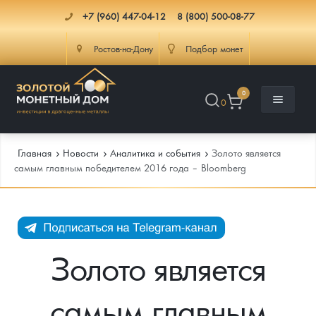
+7 (960) 447-04-12
8 (800) 500-08-77
Ростов-на-Дону
Подбор монет
0
0
Главная
Новости
Аналитика и события
Золото является
самым главным победителем 2016 года – Bloomberg
Каталог
Инфо
Каталог Монет
Золото является
Доставка
Инвестиционные монеты
Как сделать заказ
самым главным
Услуги
Памятные и старинные монеты
Подлинность монет
Монеты Россия и СССР