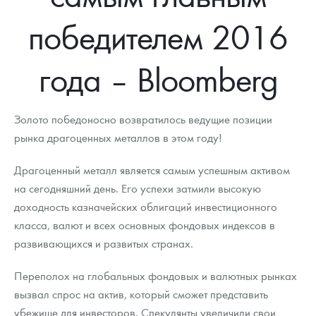
Новости
Монеты и жетоны ЗМД
Клуб ЗМД
Подбор монет
Иностранные
Памятные монеты России и СССР
победителем 2016
Котировки
Георгий Победоносец
Гарантии
Информация
Аналитика и события
Монеты стран мира после 1950г
Монеты Царской России
года – Bloomberg
Контакты
Золотой червонец Сеятель
Выкуп монет
Распродажа монет и жетонов
Cтатьи
Курс золота и серебра
Итоги 2025 года. Прогноз курсов золота, серебра, платины на
2026 год
О нас
Золотые слитки
Вопрос - ответ
Георгий Победоносец - динамика цен
Лом выкуп
Выкуп серебряных монет
Золото победоносно возвратилось ведущие позиции
Аксессуары
Памятка для работы с монетами из драгметаллов
Скупка слитков
рынка драгоценных металлов в этом году!
Наши преимущества
Гарри Поттер
Условия возврата
Письмо директору
Драгоценный металл является самым успешным активом
на сегодняшний день. Его успехи затмили высокую
Год Лошади
Монеты
Пресс-служба
доходность казначейских облигаций инвестиционного
класса, валют и всех основных фондовых индексов в
Флот: ледоколы и корабли
Политика конфиденциальности
развивающихся и развитых странах.
Жетоны "Необыкновенные обитатели глубин"
Политика использования Cookies
Переполох на глобальных фондовых и валютных рынках
Ювелирные изделия
Положение по обработке и защите персональных данных
вызвал спрос на актив, который сможет представить
убежище для инвесторов. Спекулянты увеличили свои