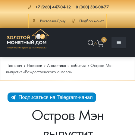
+7 (960) 447-04-12
8 (800) 500-08-77
Ростов-на-Дону
Подбор монет
0
0
Главная
Новости
Аналитика и события
Остров Мэн
выпустит «Рождественского ангела»
Каталог
Инфо
Каталог Монет
Остров Мэн
Доставка
Инвестиционные монеты
Как сделать заказ
выпустит
Услуги
Памятные и старинные монеты
Подлинность монет
Монеты Россия и СССР