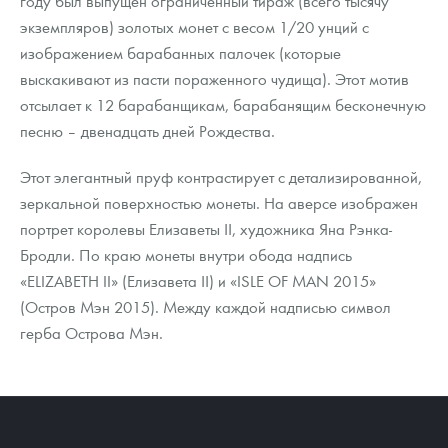
году был выпущен ограниченный тираж (всего тысячу
Русская нумизматика
экземпляров) золотых монет с весом 1/20 унций с
изображением барабанных палочек (которые
Золотая карманная галерея
выскакивают из пасти пораженного чудища). Этот мотив
Наборы подарочных и коллекционных монет
отсылает к 12 барабанщикам, барабанящим бесконечную
песню – двенадцать дней Рождества.
Монеты и жетоны из недрагоценных металлов
Этот элегантный пруф контрастирует с детализированной,
Книги по нумизматике
зеркальной поверхностью монеты. На аверсе изображен
портрет королевы Елизаветы ІІ, художника Яна Рэнка-
Бродли. По краю монеты внутри обода надпись
«ELIZABETH II» (Елизавета ІІ) и «ISLE OF MAN 2015»
(Остров Мэн 2015). Между каждой надписью символ
герба Острова Мэн.