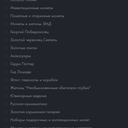
Инвестиционные монеты
Памятные и старинные монеты
Монеты и жетоны ЗМД
Георгий Победоносец
Золотой червонец Сеятель
Золотые слитки
Аксессуары
Гарри Поттер
Год Лошади
Флот: ледоколы и корабли
Жетоны "Необыкновенные обитатели глубин"
Ювелирные изделия
Русская нумизматика
Золотая карманная галерея
Наборы подарочных и коллекционных монет
Монеты и жетоны из недрагоценных металлов