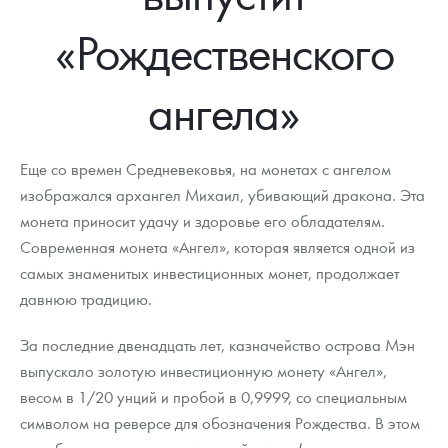
Новости
Монеты и жетоны ЗМД
Клуб ЗМД
Подбор монет
Иностранные
Памятные монеты России и СССР
«Рождественского
Котировки
Георгий Победоносец
Гарантии
Информация
Аналитика и события
Монеты стран мира после 1950г
Монеты Царской России
ангела»
Контакты
Золотой червонец Сеятель
Выкуп монет
Распродажа монет и жетонов
Cтатьи
Курс золота и серебра
Итоги 2025 года. Прогноз курсов золота, серебра, платины на
2026 год
О нас
Золотые слитки
Вопрос - ответ
Георгий Победоносец - динамика цен
Лом выкуп
Выкуп серебряных монет
Еще со времен Средневековья, на монетах с ангелом
Аксессуары
Памятка для работы с монетами из драгметаллов
Скупка слитков
изображался архангел Михаил, убивающий дракона. Эта
Наши преимущества
монета приносит удачу и здоровье его обладателям.
Гарри Поттер
Условия возврата
Письмо директору
Современная монета «Ангел», которая является одной из
самых знаменитых инвестиционных монет, продолжает
Год Лошади
Монеты
Пресс-служба
давнюю традицию.
Флот: ледоколы и корабли
Политика конфиденциальности
За последние двенадцать лет, казначейство острова Мэн
Жетоны "Необыкновенные обитатели глубин"
Политика использования Cookies
выпускало золотую инвестиционную монету «Ангел»,
весом в 1/20 унций и пробой в 0,9999, со специальным
Ювелирные изделия
Положение по обработке и защите персональных данных
символом на реверсе для обозначения Рождества. В этом