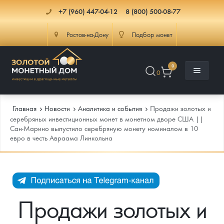
+7 (960) 447-04-12
8 (800) 500-08-77
Ростов-на-Дону
Подбор монет
0
0
Главная
Новости
Аналитика и события
Продажи золотых и
серебряных инвестиционных монет в монетном дворе США ||
Сан-Марино выпустило серебряную монету номиналом в 10
евро в честь Авраама Линкольна
Каталог
Инфо
Каталог Монет
Доставка
Инвестиционные монеты
Как сделать заказ
Продажи золотых и
Услуги
Памятные и старинные монеты
Подлинность монет
Монеты Россия и СССР