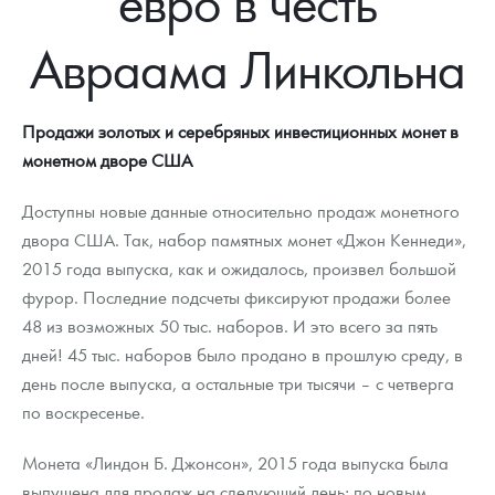
евро в честь
Русская нумизматика
Авраама Линкольна
Золотая карманная галерея
Наборы подарочных и коллекционных монет
Продажи золотых и серебряных инвестиционных монет в
Монеты и жетоны из недрагоценных металлов
монетном дворе США
Книги по нумизматике
Доступны новые данные относительно продаж монетного
двора США. Так, набор памятных монет «Джон Кеннеди»,
2015 года выпуска, как и ожидалось, произвел большой
фурор. Последние подсчеты фиксируют продажи более
48 из возможных 50 тыс. наборов. И это всего за пять
дней! 45 тыс. наборов было продано в прошлую среду, в
день после выпуска, а остальные три тысячи – с четверга
по воскресенье.
Монета «Линдон Б. Джонсон», 2015 года выпуска была
выпущена для продаж на следующий день; по новым