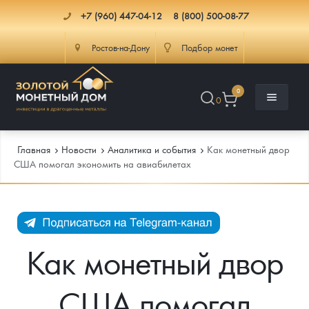
+7 (960) 447-04-12
8 (800) 500-08-77
Ростов-на-Дону
Подбор монет
0
0
Главная
Новости
Аналитика и события
Как монетный двор
США помогал экономить на авиабилетах
Каталог
Инфо
Каталог Монет
Как монетный двор
Доставка
Инвестиционные монеты
Как сделать заказ
США помогал
Услуги
Памятные и старинные монеты
Подлинность монет
Монеты Россия и СССР