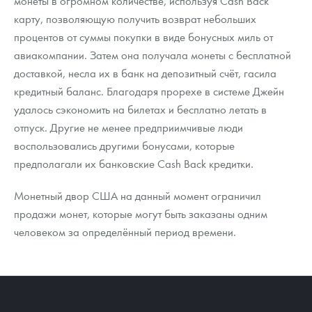
монеты в огромном количестве, используя Cash Back
Русская нумизматика
карту, позволяющую получить возврат небольших
процентов от суммы покупки в виде бонусных миль от
Золотая карманная галерея
авиакомпании. Затем она получала монеты с бесплатной
Наборы подарочных и коллекционных монет
доставкой, несла их в банк на депозитный счёт, гасила
кредитный баланс. Благодаря прорехе в системе Джейн
Монеты и жетоны из недрагоценных металлов
удалось сэкономить на билетах и бесплатно летать в
отпуск. Другие не менее предприимчивые люди
Книги по нумизматике
воспользовались другими бонусами, которые
предполагали их банковские Cash Back кредитки.
Монетный двор США на данный момент ограничил
продажи монет, которые могут быть заказаны одним
человеком за определённый период времени.