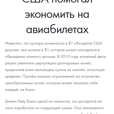
Новости
Монеты и жетоны ЗМД
Клуб ЗМД
Подбор монет
Иностранные
Памятные монеты России и СССР
экономить на
Котировки
Георгий Победоносец
Гарантии
Информация
Аналитика и события
Монеты стран мира после 1950г
Монеты Царской России
авиабилетах
Контакты
Золотой червонец Сеятель
Выкуп монет
Распродажа монет и жетонов
Cтатьи
Курс золота и серебра
Итоги 2025 года. Прогноз курсов золота, серебра, платины на
2026 год
О нас
Золотые слитки
Вопрос - ответ
Георгий Победоносец - динамика цен
Лом выкуп
Выкуп серебряных монет
Известно, что купюра номиналом в $1 обходится США
Аксессуары
Памятка для работы с монетами из драгметаллов
Скупка слитков
дороже, чем монета в $1, которая может находиться в
Наши преимущества
обращении намного дольше. В 2010 году монетный двор
Гарри Поттер
Условия возврата
Письмо директору
решил увеличить циркуляцию долларовых монет,
предложив всем желающим купить их онлайн, используя
Год Лошади
Монеты
Пресс-служба
кредитки. Причём никаких ограничений на количество
приобретаемых монет, которое может заказать себе
Флот: ледоколы и корабли
Политика конфиденциальности
каждый, не было.
Жетоны "Необыкновенные обитатели глубин"
Политика использования Cookies
Джейн Льяу была одной из немногих, кто догадался на
Ювелирные изделия
Положение по обработке и защите персональных данных
этом заработать по следующей схеме. Она заказывала