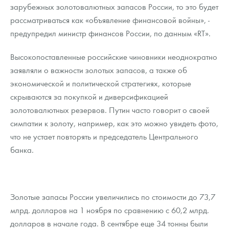
Русская нумизматика
зарубежных золотовалютных запасов России, то это будет
рассматриваться как «объявление финансовой войны», -
Золотая карманная галерея
предупредил министр финансов России, по данным «RT».
Наборы подарочных и коллекционных монет
Высокопоставленные российские чиновники неоднократно
заявляли о важности золотых запасов, а также об
Монеты и жетоны из недрагоценных металлов
экономической и политической стратегиях, которые
Книги по нумизматике
скрываются за покупкой и диверсификацией
золотовалютных резервов. Путин часто говорит о своей
симпатии к золоту, например, как это можно увидеть фото,
что не устает повторять и председатель Центрального
банка.
Золотые запасы России увеличились по стоимости до 73,7
млрд. долларов на 1 ноября по сравнению с 60,2 млрд.
долларов в начале года. В сентябре еще 34 тонны были