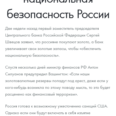
Новости
Монеты и жетоны ЗМД
Клуб ЗМД
Подбор монет
Иностранные
Памятные монеты России и СССР
безопасность России
Котировки
Георгий Победоносец
Гарантии
Информация
Аналитика и события
Монеты стран мира после 1950г
Монеты Царской России
Контакты
Золотой червонец Сеятель
Выкуп монет
Распродажа монет и жетонов
Cтатьи
Курс золота и серебра
Итоги 2025 года. Прогноз курсов золота, серебра, платины на
Две недели назад первый заместитель председателя
2026 год
Центрального банка Российской Федерации Сергей
О нас
Золотые слитки
Вопрос - ответ
Георгий Победоносец - динамика цен
Лом выкуп
Выкуп серебряных монет
Швецов заявил, что россияне покупают золото, а банк
увеличивает свои золотые запасы, чтобы «обеспечить
Аксессуары
Памятка для работы с монетами из драгметаллов
Скупка слитков
Наши преимущества
национальную безопасность».
Гарри Поттер
Условия возврата
Письмо директору
Спустя несколько дней министр финансов РФ Антон
Год Лошади
Монеты
Силуанов предупредил Вашингтон: «Если наши
Пресс-служба
золотовалютные резервы попадут под арест, даже если у
Флот: ледоколы и корабли
Политика конфиденциальности
кого-нибудь возникла по этому поводу мысль, то это будет
расценено как финансовый терроризм».
Жетоны "Необыкновенные обитатели глубин"
Политика использования Cookies
Россия готова к возможному ужесточению санкций США.
Ювелирные изделия
Положение по обработке и защите персональных данных
Однако если они будут включать в себя изъятие