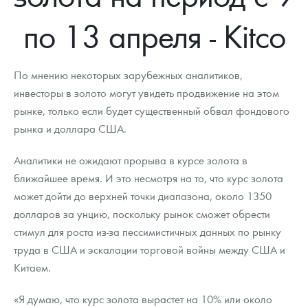
Новости
Монеты и жетоны ЗМД
Клуб ЗМД
Подбор монет
Иностранные
Памятные монеты России и СССР
по 13 апреля - Kitco
Котировки
Георгий Победоносец
Гарантии
Информация
Аналитика и события
Монеты стран мира после 1950г
Монеты Царской России
Контакты
Золотой червонец Сеятель
Выкуп монет
Распродажа монет и жетонов
Cтатьи
Курс золота и серебра
Итоги 2025 года. Прогноз курсов золота, серебра, платины на
По мнению некоторых зарубежных аналитиков,
2026 год
инвесторы в золото могут увидеть продвижение на этом
О нас
Золотые слитки
Вопрос - ответ
Георгий Победоносец - динамика цен
Лом выкуп
Выкуп серебряных монет
рынке, только если будет существенный обвал фондового
рынка и доллара США.
Аксессуары
Памятка для работы с монетами из драгметаллов
Скупка слитков
Наши преимущества
Аналитики не ожидают прорыва в курсе золота в
Гарри Поттер
Условия возврата
Письмо директору
ближайшее время. И это несмотря на то, что курс золота
Год Лошади
Монеты
может дойти до верхней точки диапазона, около 1350
Пресс-служба
долларов за унцию, поскольку рынок сможет обрести
Флот: ледоколы и корабли
Политика конфиденциальности
стимул для роста из-за пессимистичных данных по рынку
труда в США и эскалации торговой войны между США и
Жетоны "Необыкновенные обитатели глубин"
Политика использования Cookies
Китаем.
Ювелирные изделия
Положение по обработке и защите персональных данных
«Я думаю, что курс золота вырастет на 10% или около