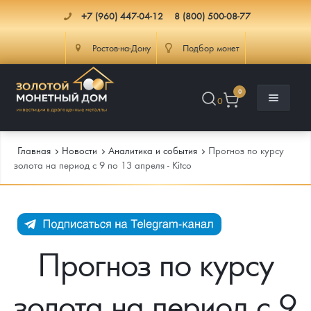
+7 (960) 447-04-12
8 (800) 500-08-77
Ростов-на-Дону
Подбор монет
0
0
Главная
Новости
Аналитика и события
Прогноз по курсу
золота на период с 9 по 13 апреля - Kitco
Каталог
Инфо
Каталог Монет
Прогноз по курсу
Доставка
Инвестиционные монеты
Как сделать заказ
золота на период с 9
Услуги
Памятные и старинные монеты
Подлинность монет
Монеты Россия и СССР