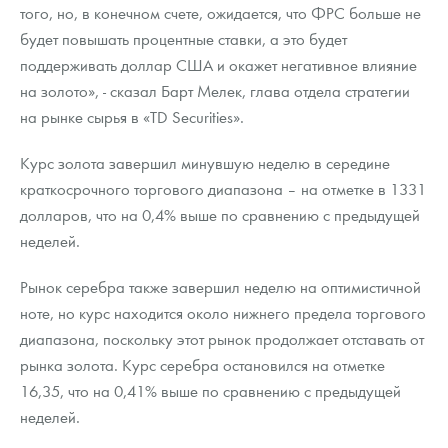
Русская нумизматика
того, но, в конечном счете, ожидается, что ФРС больше не
будет повышать процентные ставки, а это будет
Золотая карманная галерея
поддерживать доллар США и окажет негативное влияние
на золото», - сказал Барт Мелек, глава отдела стратегии
Наборы подарочных и коллекционных монет
на рынке сырья в «TD Securities».
Монеты и жетоны из недрагоценных металлов
Курс золота завершил минувшую неделю в середине
Книги по нумизматике
краткосрочного торгового диапазона – на отметке в 1331
долларов, что на 0,4% выше по сравнению с предыдущей
неделей.
Рынок серебра также завершил неделю на оптимистичной
ноте, но курс находится около нижнего предела торгового
диапазона, поскольку этот рынок продолжает отставать от
рынка золота. Курс серебра остановился на отметке
16,35, что на 0,41% выше по сравнению с предыдущей
неделей.