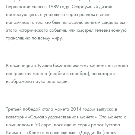
Русская нумизматика
Берлинской стены в 1989 году. Остроумный дизайн
протестующего, ступающего через разлом в стене
Золотая карманная галерея
напоминает о тех, кто был непосредственным свидетелем
Наборы подарочных и коллекционных монет
этого исторического события, или смотрел телевизионную
трансляцию по всему миру.
Монеты и жетоны из недрагоценных металлов
Книги по нумизматике
В номинации «Лучшая биметаллическая монета» выиграла
австрийская монета (ниобий и серебро), на которой
изображена наука эволюции.
Третьей победой стала монета 2014 годом выпуска в
категории «Самая художественная монета». Эта монета с
номиналом в 50 евро, посвящена серии работ Густава
Климта – «Климт и его женщины» - «Джудит ІІ» (третья