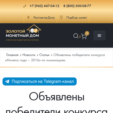
+7 (960) 447-04-12
8 (800) 500-08-77
Ростов-на-Дону
Подбор монет
0
0
Главная
Новости
Cтатьи
Объявлены победители конкурса
«Монета года – 2016» по номинациям
Каталог
Инфо
Каталог Монет
Объявлены
Доставка
Инвестиционные монеты
Как сделать заказ
победители конкурса
Услуги
Памятные и старинные монеты
Подлинность монет
Монеты Россия и СССР