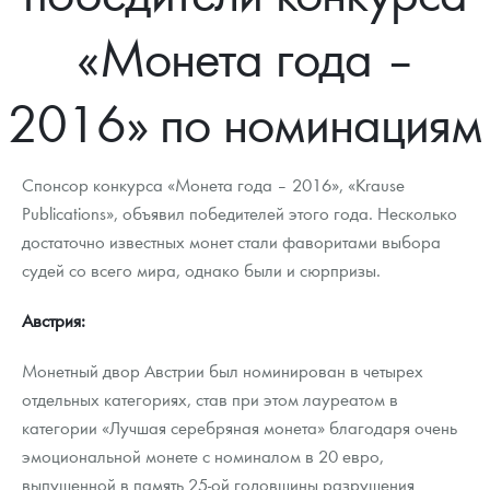
Новости
Монеты и жетоны ЗМД
Клуб ЗМД
Подбор монет
Иностранные
Памятные монеты России и СССР
«Монета года –
Котировки
Георгий Победоносец
Гарантии
Информация
Аналитика и события
Монеты стран мира после 1950г
Монеты Царской России
2016» по номинациям
Контакты
Золотой червонец Сеятель
Выкуп монет
Распродажа монет и жетонов
Cтатьи
Курс золота и серебра
Итоги 2025 года. Прогноз курсов золота, серебра, платины на
2026 год
О нас
Золотые слитки
Вопрос - ответ
Георгий Победоносец - динамика цен
Лом выкуп
Выкуп серебряных монет
Спонсор конкурса «Монета года – 2016», «Krause
Аксессуары
Памятка для работы с монетами из драгметаллов
Скупка слитков
Publications», объявил победителей этого года. Несколько
Наши преимущества
достаточно известных монет стали фаворитами выбора
Гарри Поттер
Условия возврата
Письмо директору
судей со всего мира, однако были и сюрпризы.
Год Лошади
Монеты
Пресс-служба
Австрия:
Флот: ледоколы и корабли
Политика конфиденциальности
Монетный двор Австрии был номинирован в четырех
отдельных категориях, став при этом лауреатом в
Жетоны "Необыкновенные обитатели глубин"
Политика использования Cookies
категории «Лучшая серебряная монета» благодаря очень
Ювелирные изделия
Положение по обработке и защите персональных данных
эмоциональной монете с номиналом в 20 евро,
выпущенной в память 25-ой годовщины разрушения