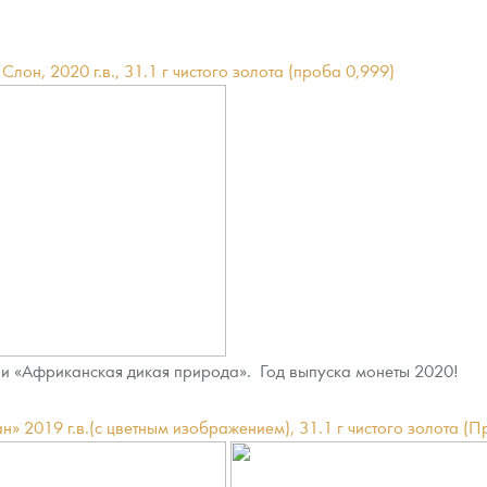
ра, платины на 2026 год
лон, 2020 г.в., 31.1 г чистого золота (проба 0,999)
ии «Африканская дикая природа». Год выпуска монеты 2020!
данных
н» 2019 г.в.(с цветным изображением), 31.1 г чистого золота (