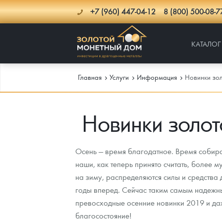
+7 (960) 447-04-12
8 (800) 500-08-7
КАТАЛОГ
Главная
Услуги
Информация
Новинки зол
Новинки золот
Каталог
Инфо
Каталог Монет
Осень — время благодатное. Время собира
Доставка
Инвестиционные монеты
Как сделать заказ
наши, как теперь принято считать, более 
на зиму, распределяются силы и средства
Услуги
Памятные и старинные монеты
Подлинность монет
Монеты Россия и СССР
годы вперед. Сейчас таким самым надежны
Новости
Монеты и жетоны ЗМД
Клуб ЗМД
Подбор монет
Иностранные
Памятные монеты России и СССР
превосходные осенние новинки 2019 и даж
благосостояние!
Котировки
Георгий Победоносец
Гарантии
Информация
Аналитика и события
Монеты стран мира после 1950г
Монеты Царской России