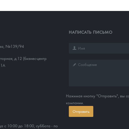
НАПИСАТЬ ПИСЬМО
ева, №139/94
торная, д.12 (бизнес-центр
11А
Нажимая кнопку "Отправить", вы 
компании.
Отправить
ца с 10:00 до 18:00, суббота - по