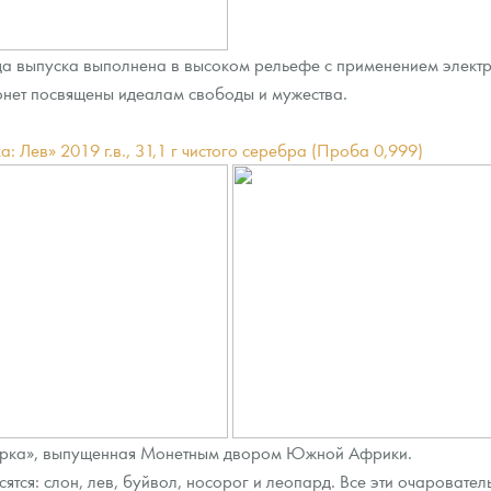
а выпуска выполнена в высоком рельефе с применением элект
нет посвящены идеалам свободы и мужества.
 Лев» 2019 г.в., 31,1 г чистого серебра (Проба 0,999)
ятерка», выпущенная Монетным двором Южной Африки.
ятся: слон, лев, буйвол, носорог и леопард. Все эти очароват