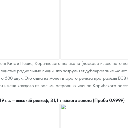
т-Китс и Невис, Коричневого пеликана (ласково известного на 
лнистые радиальные линии, что затрудняет дублирование монет
го 500 штук. Это одна из монет второго релиза программы EC8 
 от имени каждого из восьми островных членов Карибского басс
 г.в. — высокий рельеф, 31,1 г чистого золота (Проба 0,9999)