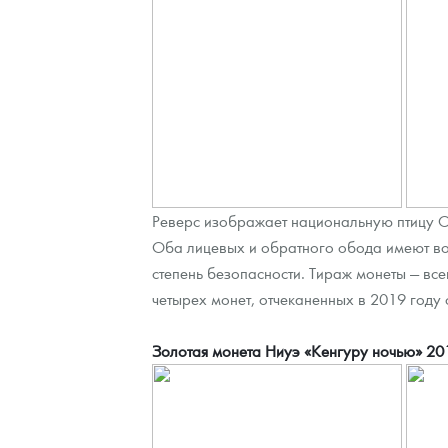
Наборы подарочных и коллекционных монет
Монеты и жетоны из недрагоценных металлов
Книги по нумизматике
Реверс изображает национальную птицу Сен
Оба лицевых и обратного обода имеют во
степень безопасности. Тираж монеты — все
четырех монет, отчеканенных в 2019 году
Золотая монета Ниуэ «Кенгуру ночью» 2019