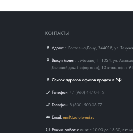
КОНТАКТЫ
Адрес:
г. Ростов-на-Дону, 344018
,
ул. Текуч
Выкуп монет:
г. Москва, 111024, ул. Авиамо
Деловой дом Лефортово), 10 этаж, офис 9
Список адресов офисов продаж в РФ
Телефон:
+7 (960) 447-04-12
Телефон:
8 (800) 500-08-77
Email:
mail@zoloto-md.ru
Режим работы:
пн-чт с 10:00 до 18:30, пятни