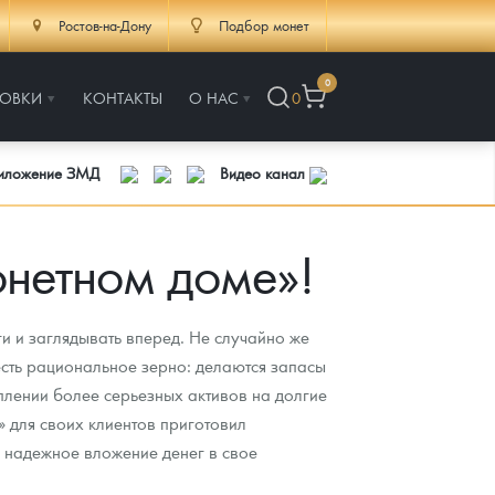
Ростов-на-Дону
Подбор монет
0
РОВКИ
КОНТАКТЫ
О НАС
0
риложение ЗМД
Видео канал
онетном доме»!
и и заглядывать вперед. Не случайно же
 есть рациональное зерно: делаются запасы
плении более серьезных активов на долгие
 для своих клиентов приготовил
 надежное вложение денег в свое