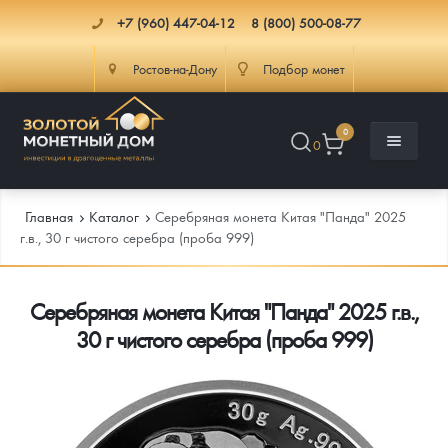
+7 (960) 447-04-12
8 (800) 500-08-77
Ростов-на-Дону
Подбор монет
0
0
Главная
Каталог
Серебряная монета Китая "Панда" 2025
г.в., 30 г чистого серебра (проба 999)
Каталог
Серебряная монета Китая "Панда" 2025 г.в.,
Инфо
Каталог Монет
30 г чистого серебра (проба 999)
Доставка
Инвестиционные монеты
Как сделать заказ
Услуги
Памятные и старинные монеты
Подлинность монет
Монеты Россия и СССР