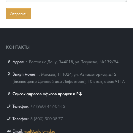
КОНТАКТЫ
Адрес:
г. Ростов-на-Дону, 344018
,
ул. Текучева, №139/94
Выкуп монет:
г. Москва, 111024, ул. Авиамоторная, д.12
(бизнес-центр Деловой дом Лефортово), 10 этаж, офис 911А
Список адресов офисов продаж в РФ
Телефон:
+7 (960) 447-04-12
Телефон:
8 (800) 500-08-77
Email:
mail@zoloto-md.ru