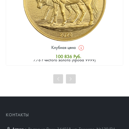
Клубная цена
Золотая монета Камеруна "Верность и Доблесть" 2026 г.в.,
100 836
Руб.
7.78 г чистого золота (проба 9999)
Стандартная цена
101 765
Руб.
Цена выкупа
92 936
Руб.
КОНТАКТЫ
Адрес:
г. Ростов-на-Дону, 344018
,
ул. Текучева, №139/94