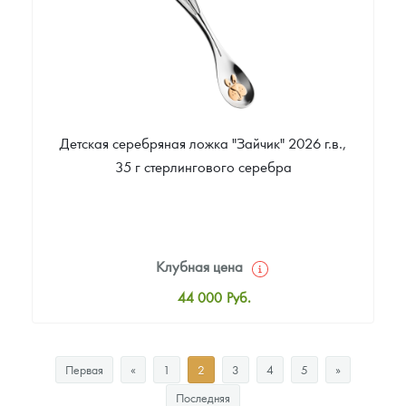
Детская серебряная ложка "Зайчик" 2026 г.в.,
35 г стерлингового серебра
Клубная цена
44 000
Руб.
Стандартная цена
44 000
Руб.
Первая
«
1
2
3
4
5
»
Цена выкупа
Последняя
Звоните