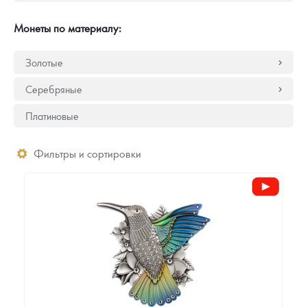
Русская нумизматика
Монеты по материалу:
Золотая карманная галерея
Золотые
Наборы подарочных и коллекционных монет
Серебряные
Монеты и жетоны из недрагоценных металлов
Платиновые
Книги по нумизматике
Фильтры и сортировки