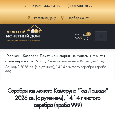
+7 (960) 447-04-12
8 (800) 500-08-77
Ростов-на-Дону
Подбор монет
0
0
Главная
Каталог
Памятные и старинные монеты
Монеты
стран мира после 1950г
Серебряная монета Камеруна "Год
Лошади" 2026 г.в. (с рутением), 14.14 г чистого серебра (проба
999)
Каталог
Инфо
Каталог Монет
Серебряная монета Камеруна "Год Лошади"
2026 г.в. (с рутением), 14.14 г чистого
Доставка
Инвестиционные монеты
Как сделать заказ
серебра (проба 999)
Услуги
Памятные и старинные монеты
Подлинность монет
Монеты Россия и СССР