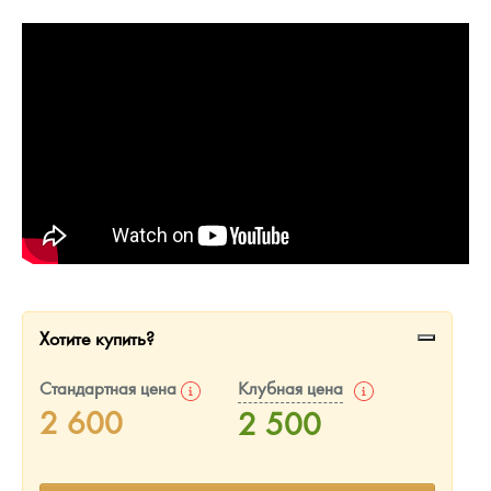
Русская нумизматика
Золотая карманная галерея
Наборы подарочных и коллекционных монет
Монеты и жетоны из недрагоценных металлов
Книги по нумизматике
Хотите купить?
Стандартная цена
Клубная цена
2 600
2 500