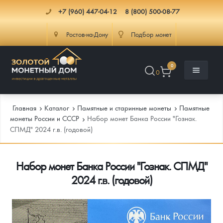
+7 (960) 447-04-12
8 (800) 500-08-77
Ростов-на-Дону
Подбор монет
0
0
Главная
Каталог
Памятные и старинные монеты
Памятные
монеты России и СССР
Набор монет Банка России "Гознак.
СПМД" 2024 г.в. (годовой)
Каталог
Набор монет Банка России "Гознак. СПМД"
Инфо
Каталог Монет
2024 г.в. (годовой)
Доставка
Инвестиционные монеты
Как сделать заказ
Услуги
Памятные и старинные монеты
Подлинность монет
Монеты Россия и СССР