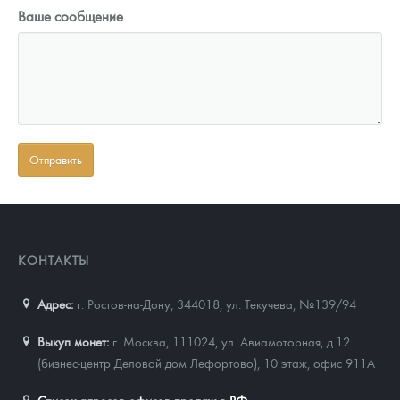
Ваше сообщение
КОНТАКТЫ
Адрес:
г. Ростов-на-Дону, 344018
,
ул. Текучева, №139/94
Выкуп монет:
г. Москва, 111024, ул. Авиамоторная, д.12
(бизнес-центр Деловой дом Лефортово), 10 этаж, офис 911А
Список адресов офисов продаж в РФ