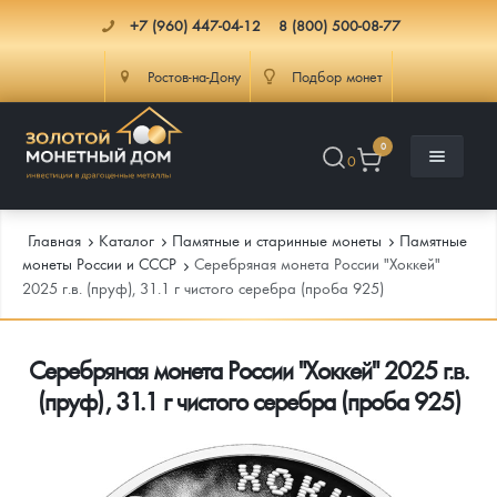
+7 (960) 447-04-12
8 (800) 500-08-77
Ростов-на-Дону
Подбор монет
0
0
Главная
Каталог
Памятные и старинные монеты
Памятные
монеты России и СССР
Серебряная монета России "Хоккей"
2025 г.в. (пруф), 31.1 г чистого серебра (проба 925)
Каталог
Серебряная монета России "Хоккей" 2025 г.в.
Инфо
Каталог Монет
(пруф), 31.1 г чистого серебра (проба 925)
Доставка
Инвестиционные монеты
Как сделать заказ
Услуги
Памятные и старинные монеты
Подлинность монет
Монеты Россия и СССР