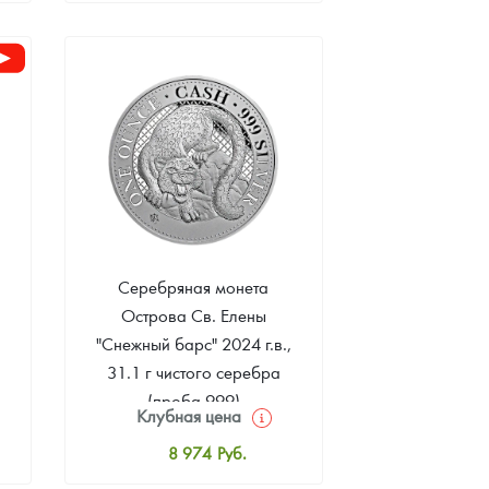
8 182
Руб.
Цена выкупа
Звоните
Серебряная монета
Острова Св. Елены
"Снежный барс" 2024 г.в.,
31.1 г чистого серебра
(проба 999)
Клубная цена
8 974
Руб.
Стандартная цена