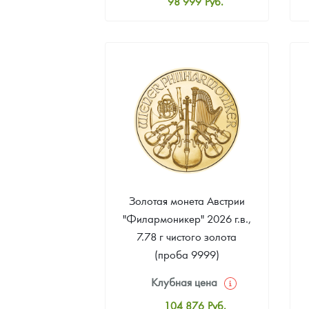
98 999
Руб.
Стандартная цена
99 451
Руб.
Цена выкупа
92 218
Руб.
Золотая монета Австрии
"Филармоникер" 2026 г.в.,
7.78 г чистого золота
(проба 9999)
Клубная цена
104 876
Руб.