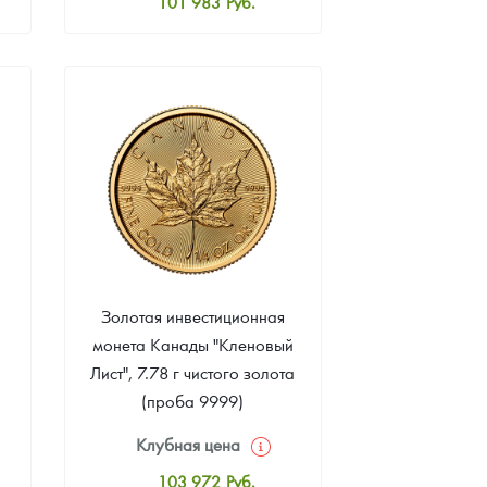
101 983
Руб.
Стандартная цена
102 435
Руб.
Цена выкупа
93 123
Руб.
Золотая инвестиционная
монета Канады "Кленовый
Лист", 7.78 г чистого золота
(проба 9999)
Клубная цена
103 972
Руб.