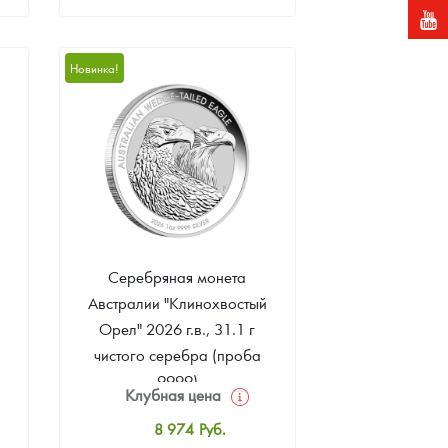
Стандартная цена
399 356
Руб.
Новинка!
Цена выкупа
377 672
Руб.
Серебряная монета
Австралии "Клинохвостый
Орел" 2026 г.в., 31.1 г
чистого серебра (проба
9999)
Клубная цена
8 974
Руб.