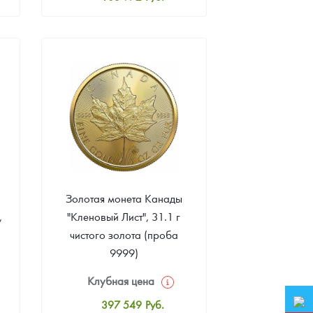
Стандартная цена
104 424
Руб.
Цена выкупа
93 123
Руб.
Золотая монета Канады
,
"Кленовый Лист", 31.1 г
чистого золота (проба
9999)
Клубная цена
397 549
Руб.