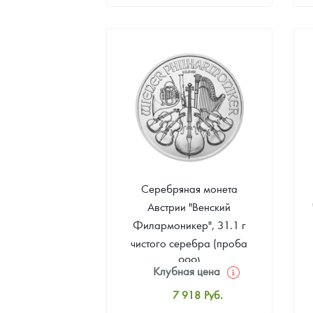
Стандартная цена
8 182
Руб.
Цена выкупа
Звоните
Серебряная монета
Австрии "Венский
Филармоникер", 31.1 г
чистого серебра (проба
999)
Клубная цена
7 918
Руб.
Стандартная цена