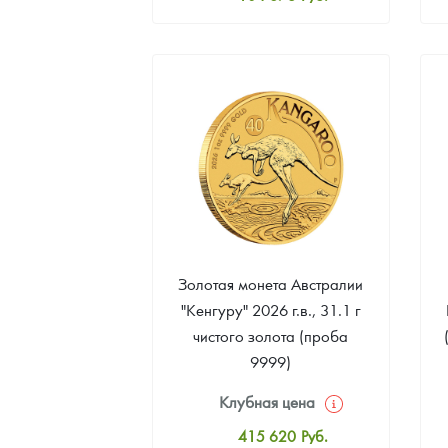
Стандартная цена
105 328
Руб.
Цена выкупа
94 931
Руб.
Золотая монета Австралии
"Кенгуру" 2026 г.в., 31.1 г
чистого золота (проба
9999)
Клубная цена
415 620
Руб.