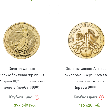
Стандартная цена
Стандартная цена
104 876
Руб.
109 396
Руб.
Цена выкупа
Цена выкупа
Звоните
Звоните
Золотая монета
Золотая монета Австрии
Великобритании "Британия
"Филармоникер" 2026 г.в.
(Чарльз III)" , 31.1 г чистого
31.1 г чистого золота
золота (проба 9999)
(проба 9999)
Клубная цена
Клубная цена
397 549
Руб.
415 620
Руб.