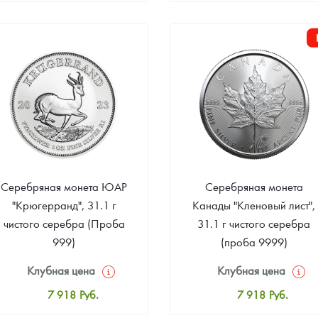
8 182
Руб.
8 182
Руб.
Цена выкупа
Цена выкупа
Звоните
Звоните
Серебряная монета ЮАР
Серебряная монета
"Крюгерранд", 31.1 г
Канады "Кленовый лист",
чистого серебра (Проба
31.1 г чистого серебра
999)
(проба 9999)
Клубная цена
Клубная цена
7 918
Руб.
7 918
Руб.
Стандартная цена
Стандартная цена