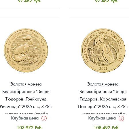
97 462
Руб.
97 462
Руб.
Стандартная цена
Стандартная цена
97 914
Руб.
97 914
Руб.
Цена выкупа
Цена выкупа
92 218
Руб.
93 123
Руб.
Золотая монета
Золотая монета
Великобритании "Звери
Великобритании "Звери
Тюдоров. Грейхаунд
Тюдоров. Королевская
Ричмонда" 2025 г.в., 7.78 г
Пантера" 2025 г.в., 7.78 г
чистого золота (проба
чистого золота (проба
Клубная цена
Клубная цена
9999)
9999)
103 972
Руб.
108 492
Руб.