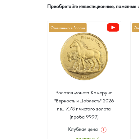
Приобретайте инвестиционные, памятные 
Наборы подарочных и коллекционных монет
Монеты и жетоны из недрагоценных металлов
Отчеканено в России
От
Книги по нумизматике
Золотая монета Камеруна
"Верность и Доблесть" 2026
г.в., 7.78 г чистого золота
(проба 9999)
Клубная цена