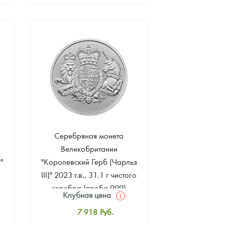
Стандартная цена
9 502
Руб.
Цена выкупа
Звоните
Серебряная монета
Великобритании
"
"Королевский Герб (Чарльз
III)" 2023 г.в., 31.1 г чистого
серебра (проба 999)
Клубная цена
7 918
Руб.
Стандартная цена