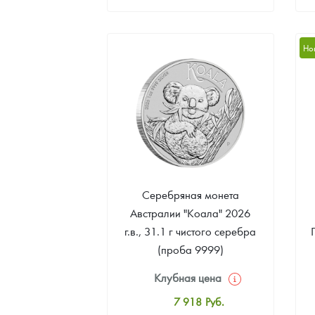
Стандартная цена
417 427
Руб.
Но
Цена выкупа
383 093
Руб.
Серебряная монета
Австралии "Коала" 2026
г.в., 31.1 г чистого серебра
(проба 9999)
Клубная цена
7 918
Руб.