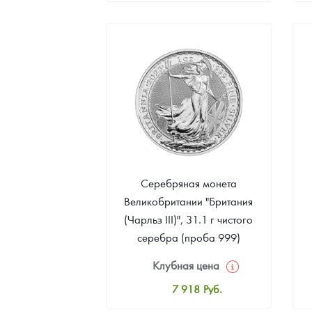
8 182
Руб.
Цена выкупа
4 751
Руб.
Серебряная монета
Великобритании "Британия
(Чарльз III)", 31.1 г чистого
серебра (проба 999)
Клубная цена
7 918
Руб.
Стандартная цена