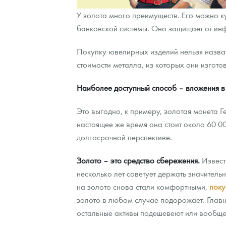
У золота много преимуществ. Его можно к
Контакты
Золотой червонец Сеятель
Выкуп монет
Распродажа монет и жетонов
Cтатьи
Курс золота и серебра
Итоги 2025 года. Прогноз курсов золота, сереб
банковской системы. Оно защищает от ин
О нас
Золотые слитки
Вопрос - ответ
Георгий Победоносец - динамика цен
Лом выкуп
Выкуп серебряных монет
Покупку ювелирных изделий нельзя назват
стоимости металла, из которых они изгото
Аксессуары
Памятка для работы с монетами из драгметаллов
Скупка слитков
Наши преимущества
Наиболее доступный способ – вложения в
Гарри Поттер
Условия возврата
Письмо директору
Это выгодно, к примеру, золотая монета 
Год Лошади
Монеты
Пресс-служба
настоящее же время она стоит около 60 0
Флот: ледоколы и корабли
Политика конфиденциальности
долгосрочной перспективе.
Жетоны "Необыкновенные обитатели глубин"
Политика использования Cookies
Золото – это средство сбережения.
Извест
несколько лет советует держать значитель
Ювелирные изделия
Положение по обработке и защите персональных 
на золото снова стали комфортными,
поку
золото в любом случае подорожает. Главно
Русская нумизматика
остальные активы подешевеют или вообще 
Золотая карманная галерея