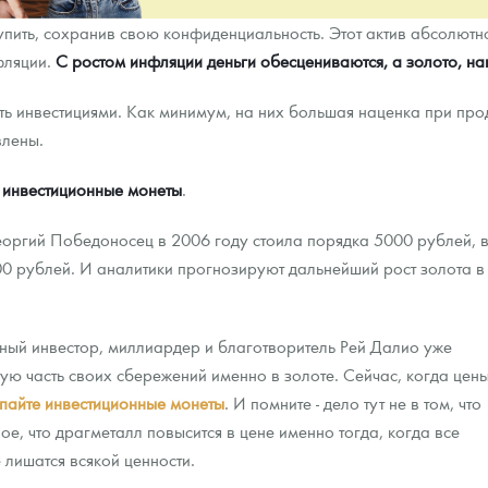
упить, сохранив свою конфиденциальность. Этот актив абсолютн
ра, платины на 2026 год
фляции.
С ростом инфляции деньги обесцениваются, а золото, на
ь инвестициями. Как минимум, на них большая наценка при про
влены.
 инвестиционные монеты
.
Георгий Победоносец в 2006 году стоила порядка 5000 рублей, 
00 рублей. И аналитики прогнозируют дальнейший рост золота в
ный инвестор, миллиардер и благотворитель Рей Далио уже
ную часть своих сбережений именно в золоте. Сейчас, когда цен
данных
пайте инвестиционные монеты
. И помните - дело тут не в том, что
е, что драгметалл повысится в цене именно тогда, когда все
лишатся всякой ценности.