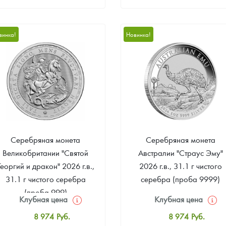
Стандартная цена
Стандартная цена
399 356
Руб.
417 427
Руб.
винка!
Новинка!
Цена выкупа
Цена выкупа
377 672
Руб.
383 093
Руб.
Серебряная монета
Серебряная монета
Великобритании "Святой
Австралии "Страус Эму"
Георгий и дракон" 2026 г.в.,
2026 г.в., 31.1 г чистого
31.1 г чистого серебра
серебра (проба 9999)
(проба 999)
Клубная цена
Клубная цена
8 974
Руб.
8 974
Руб.