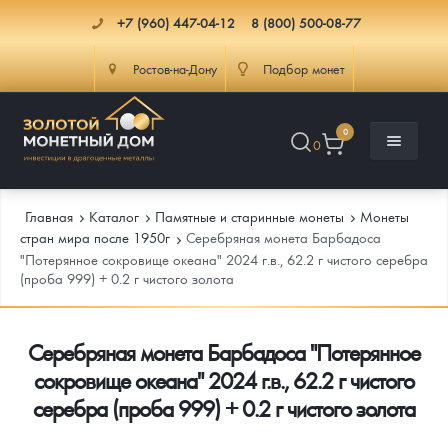
+7 (960) 447-04-12
8 (800) 500-08-77
Ростов-на-Дону
Подбор монет
0
0
Главная
Каталог
Памятные и старинные монеты
Монеты
стран мира после 1950г
Серебряная монета Барбадоса
"Потерянное сокровище океана" 2024 г.в., 62.2 г чистого серебра
(проба 999) + 0.2 г чистого золота
Каталог
Инфо
Каталог Монет
Серебряная монета Барбадоса "Потерянное
сокровище океана" 2024 г.в., 62.2 г чистого
Доставка
Инвестиционные монеты
Как сделать заказ
серебра (проба 999) + 0.2 г чистого золота
Услуги
Памятные и старинные монеты
Подлинность монет
Монеты Россия и СССР