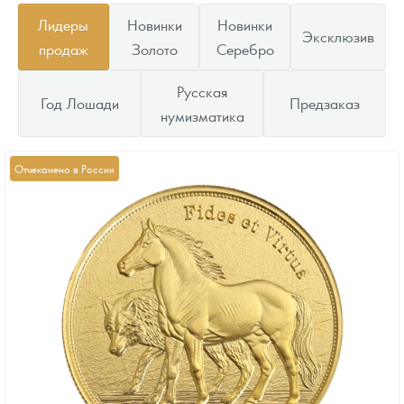
Лидеры
Новинки
Новинки
Эксклюзив
продаж
Золото
Серебро
Русская
Год Лошади
Предзаказ
нумизматика
Отчеканено в России